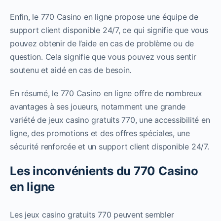
Enfin, le 770 Casino en ligne propose une équipe de
support client disponible 24/7, ce qui signifie que vous
pouvez obtenir de l’aide en cas de problème ou de
question. Cela signifie que vous pouvez vous sentir
soutenu et aidé en cas de besoin.
En résumé, le 770 Casino en ligne offre de nombreux
avantages à ses joueurs, notamment une grande
variété de jeux casino gratuits 770, une accessibilité en
ligne, des promotions et des offres spéciales, une
sécurité renforcée et un support client disponible 24/7.
Les inconvénients du 770 Casino
en ligne
Les jeux casino gratuits 770 peuvent sembler