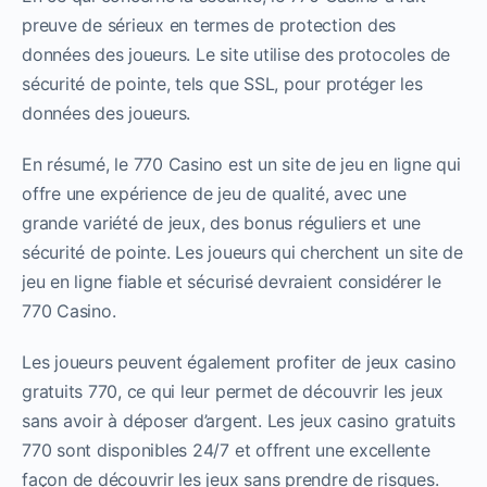
preuve de sérieux en termes de protection des
données des joueurs. Le site utilise des protocoles de
sécurité de pointe, tels que SSL, pour protéger les
données des joueurs.
En résumé, le 770 Casino est un site de jeu en ligne qui
offre une expérience de jeu de qualité, avec une
grande variété de jeux, des bonus réguliers et une
sécurité de pointe. Les joueurs qui cherchent un site de
jeu en ligne fiable et sécurisé devraient considérer le
770 Casino.
Les joueurs peuvent également profiter de jeux casino
gratuits 770, ce qui leur permet de découvrir les jeux
sans avoir à déposer d’argent. Les jeux casino gratuits
770 sont disponibles 24/7 et offrent une excellente
façon de découvrir les jeux sans prendre de risques.