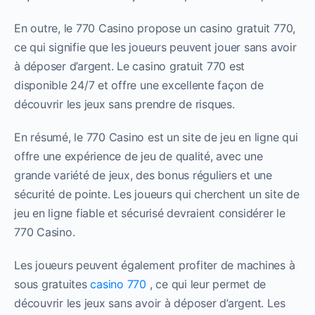
En outre, le 770 Casino propose un casino gratuit 770,
ce qui signifie que les joueurs peuvent jouer sans avoir
à déposer d’argent. Le casino gratuit 770 est
disponible 24/7 et offre une excellente façon de
découvrir les jeux sans prendre de risques.
En résumé, le 770 Casino est un site de jeu en ligne qui
offre une expérience de jeu de qualité, avec une
grande variété de jeux, des bonus réguliers et une
sécurité de pointe. Les joueurs qui cherchent un site de
jeu en ligne fiable et sécurisé devraient considérer le
770 Casino.
Les joueurs peuvent également profiter de machines à
sous gratuites
casino 770
, ce qui leur permet de
découvrir les jeux sans avoir à déposer d’argent. Les