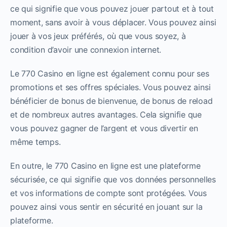
ce qui signifie que vous pouvez jouer partout et à tout
moment, sans avoir à vous déplacer. Vous pouvez ainsi
jouer à vos jeux préférés, où que vous soyez, à
condition d’avoir une connexion internet.
Le 770 Casino en ligne est également connu pour ses
promotions et ses offres spéciales. Vous pouvez ainsi
bénéficier de bonus de bienvenue, de bonus de reload
et de nombreux autres avantages. Cela signifie que
vous pouvez gagner de l’argent et vous divertir en
même temps.
En outre, le 770 Casino en ligne est une plateforme
sécurisée, ce qui signifie que vos données personnelles
et vos informations de compte sont protégées. Vous
pouvez ainsi vous sentir en sécurité en jouant sur la
plateforme.