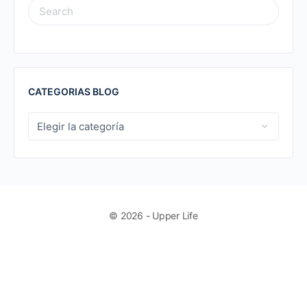
SEARCH
FOR:
CATEGORIAS BLOG
CATEGORIAS
BLOG
© 2026 - Upper Life