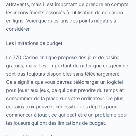
attrayants, mais il est important de prendre en compte
les inconvénients associés à l’utilisation de ce casino
en ligne. Voici quelques-uns des points négatifs à
considérer.
Les limitations de budget
Le 770 Casino en ligne propose des jeux de casino
gratuits, mais il est important de noter que ces jeux ne
sont pas toujours disponibles sans téléchargement.
Cela signifie que vous devrez télécharger un logiciel
pour jouer aux jeux, ce qui peut prendre du temps et
consommer de la place sur votre ordinateur. De plus,
certains jeux peuvent nécessiter des dépôts pour
commencer à jouer, ce qui peut être un problème pour
les joueurs qui ont des limitations de budget.