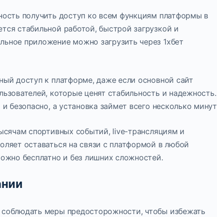
жность получить доступ ко всем функциям платформы в
ется стабильной работой, быстрой загрузкой и
льное приложение можно загрузить через 1хбет
ный доступ к платформе, даже если основной сайт
льзователей, которые ценят стабильность и надежность.
 и безопасно, а установка займет всего несколько минут
тысячам спортивных событий, live-трансляциям и
оляет оставаться на связи с платформой в любой
можно бесплатно и без лишних сложностей.
ании
о соблюдать меры предосторожности, чтобы избежать