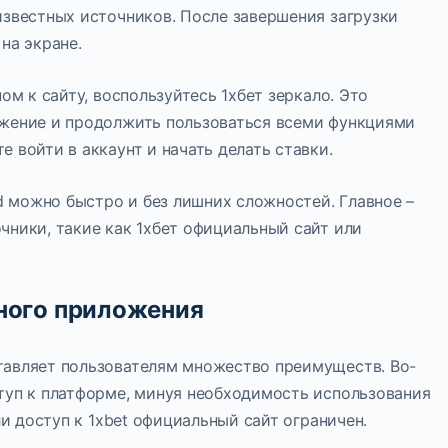
известных источников. После завершения загрузки
на экране.
ом к сайту, воспользуйтесь 1хбет зеркало. Это
ожение и продолжить пользоваться всеми функциями
 войти в аккаунт и начать делать ставки.
id можно быстро и без лишних сложностей. Главное –
чники, такие как 1хбет официальный сайт или
ного приложения
тавляет пользователям множество преимуществ. Во-
туп к платформе, минуя необходимость использования
ли доступ к 1xbet официальный сайт ограничен.