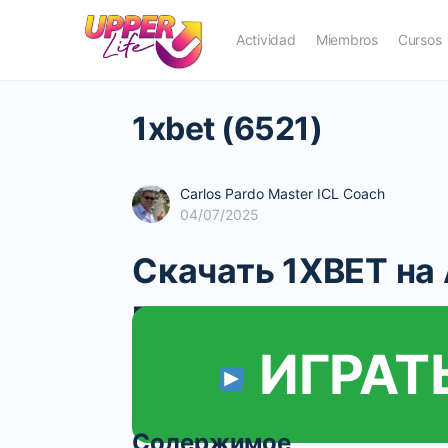
Actividad
Miembros
Cursos
1xbet (6521)
Carlos Pardo Master ICL Coach
04/07/2025
Скачать 1XBET на
приложение для с
ИГРАТ
Содержимое