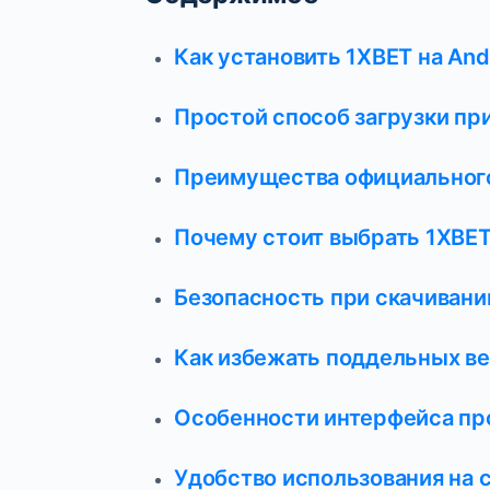
Как установить 1XBET на And
Простой способ загрузки п
Преимущества официальног
Почему стоит выбрать 1XBE
Безопасность при скачивани
Как избежать поддельных ве
Особенности интерфейса п
Удобство использования на 