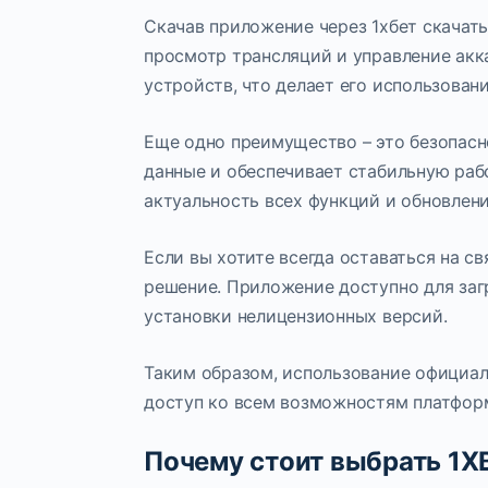
Скачав приложение через 1хбет скачать
просмотр трансляций и управление ак
устройств, что делает его использова
Еще одно преимущество – это безопас
данные и обеспечивает стабильную работ
актуальность всех функций и обновлени
Если вы хотите всегда оставаться на св
решение. Приложение доступно для загр
установки нелицензионных версий.
Таким образом, использование официаль
доступ ко всем возможностям платфор
Почему стоит выбрать 1X