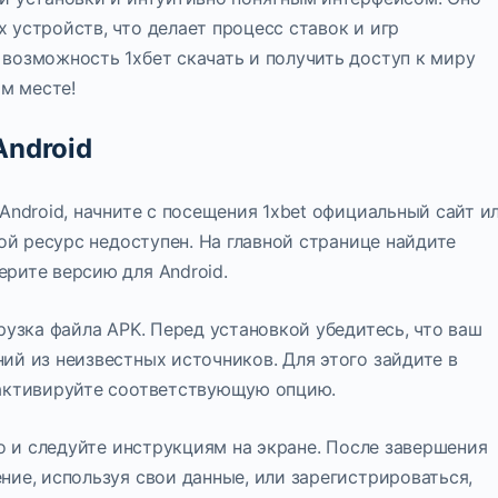
 устройств, что делает процесс ставок и игр
возможность 1хбет скачать и получить доступ к миру
ом месте!
Android
Android, начните с посещения 1xbet официальный сайт и
ной ресурс недоступен. На главной странице найдите
рите версию для Android.
рузка файла APK. Перед установкой убедитесь, что ваш
ий из неизвестных источников. Для этого зайдите в
 активируйте соответствующую опцию.
го и следуйте инструкциям на экране. После завершения
ие, используя свои данные, или зарегистрироваться,