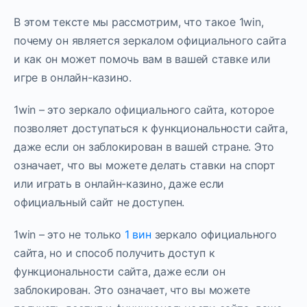
В этом тексте мы рассмотрим, что такое 1win,
почему он является зеркалом официального сайта
и как он может помочь вам в вашей ставке или
игре в онлайн-казино.
1win – это зеркало официального сайта, которое
позволяет доступаться к функциональности сайта,
даже если он заблокирован в вашей стране. Это
означает, что вы можете делать ставки на спорт
или играть в онлайн-казино, даже если
официальный сайт не доступен.
1win – это не только
1 вин
зеркало официального
сайта, но и способ получить доступ к
функциональности сайта, даже если он
заблокирован. Это означает, что вы можете