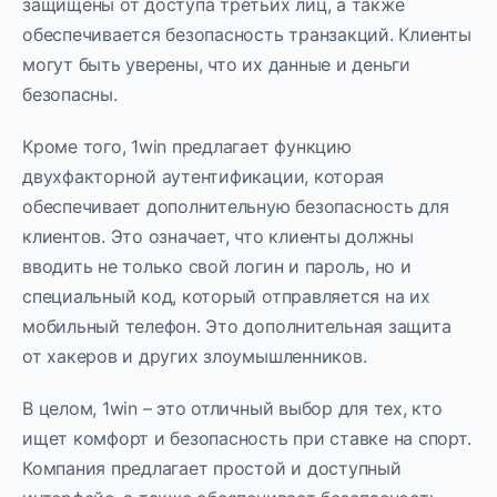
защищены от доступа третьих лиц, а также
обеспечивается безопасность транзакций. Клиенты
могут быть уверены, что их данные и деньги
безопасны.
Кроме того, 1win предлагает функцию
двухфакторной аутентификации, которая
обеспечивает дополнительную безопасность для
клиентов. Это означает, что клиенты должны
вводить не только свой логин и пароль, но и
специальный код, который отправляется на их
мобильный телефон. Это дополнительная защита
от хакеров и других злоумышленников.
В целом, 1win – это отличный выбор для тех, кто
ищет комфорт и безопасность при ставке на спорт.
Компания предлагает простой и доступный