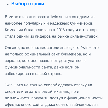
Выбор ставки
В мире ставок и азарта 1win является одним из
наиболее популярных и надежных букмекеров.
Компания была основана в 2018 году и с тех пор
стала одним из лидеров на рынке онлайн-ставок.
Однако, не все пользователи знают, что 1win – это
не только официальный сайт букмекера, но и
зеркало, которое позволяет доступаться к
функциональности сайта, даже если он
заблокирован в вашей стране.
1win – это не только способ сделать ставку на
спорт или играть в онлайн-казино, но и
возможность получить доступ к функциональности
официального сайта, даже если он заблокирован.