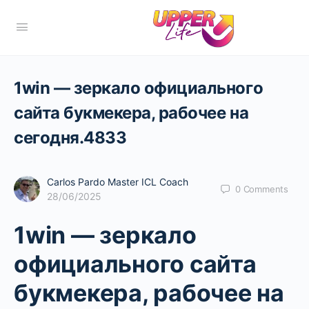
1win — зеркало официального
сайта букмекера, рабочее на
сегодня.4833
Carlos Pardo Master ICL Coach
0
Comments
28/06/2025
1win — зеркало
официального сайта
букмекера, рабочее на