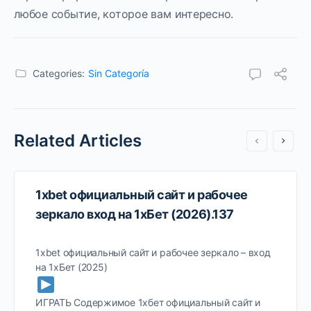
любое событие, которое вам интересно.
Categories:
Sin Categoría
Related Articles
1xbet официальный сайт и рабочее
зеркало вход на 1хБет (2026).137
1xbet официальный сайт и рабочее зеркало – вход
на 1хБет (2025)
ИГРАТЬ Содержимое 1хбет официальный сайт и