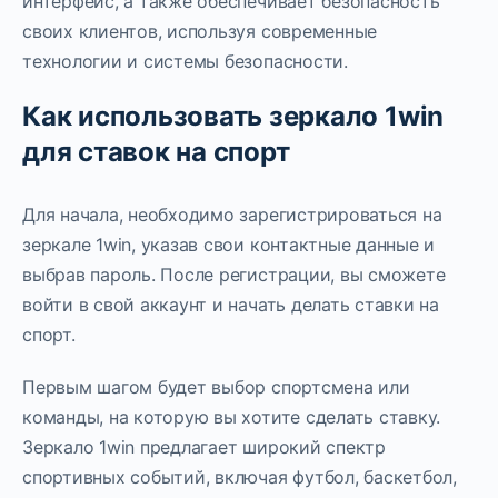
интерфейс, а также обеспечивает безопасность
своих клиентов, используя современные
технологии и системы безопасности.
Как использовать зеркало 1win
для ставок на спорт
Для начала, необходимо зарегистрироваться на
зеркале 1win, указав свои контактные данные и
выбрав пароль. После регистрации, вы сможете
войти в свой аккаунт и начать делать ставки на
спорт.
Первым шагом будет выбор спортсмена или
команды, на которую вы хотите сделать ставку.
Зеркало 1win предлагает широкий спектр
спортивных событий, включая футбол, баскетбол,