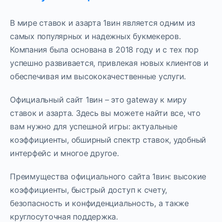
В мире ставок и азарта 1вин является одним из
самых популярных и надежных букмекеров.
Компания была основана в 2018 году и с тех пор
успешно развивается, привлекая новых клиентов и
обеспечивая им высококачественные услуги.
Официальный сайт 1вин – это gateway к миру
ставок и азарта. Здесь вы можете найти все, что
вам нужно для успешной игры: актуальные
коэффициенты, обширный спектр ставок, удобный
интерфейс и многое другое.
Преимущества официального сайта 1вин: высокие
коэффициенты, быстрый доступ к счету,
безопасность и конфиденциальность, а также
круглосуточная поддержка.