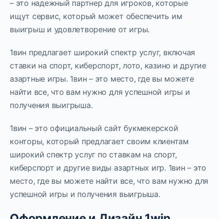
– это надежный партнер для игроков, которые
ищут сервис, который может обеспечить им
выигрыш и удовлетворение от игры.
1вин предлагает широкий спектр услуг, включая
ставки на спорт, киберспорт, лото, казино и другие
азартные игры. 1вин – это место, где вы можете
найти все, что вам нужно для успешной игры и
получения выигрыша.
1вин – это официальный сайт букмекерской
конторы, который предлагает своим клиентам
широкий спектр услуг по ставкам на спорт,
киберспорт и другие виды азартных игр. 1вин – это
место, где вы можете найти все, что вам нужно для
успешной игры и получения выигрыша.
Оформление и Дизайн 1win