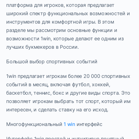
платформа для игроков, которая предлагает
широкий спектр функциональных возможностей и
инструментов для комфортной игры. В этом
разделе мы рассмотрим основные функции и
возможности 1win, которые делают ее одним из
лучших букмекеров в России.
Большой выбор спортивных событий
1win предлагает игрокам более 20 000 спортивных
событий в месяц, включая футбол, хоккей,
баскетбол, теннис, бокс и другие виды спорта. Это
позволяет игрокам выбрать тот спорт, который им
интересен, и сделать ставку на его исход.
Многофункциональный
1 win
интерфейс
Интерфейс 1win простой и интуитивно понятный,