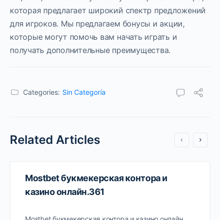
которая предлагает широкий спектр предложений
для игроков. Мы предлагаем бонусы и акции,
которые могут помочь вам начать играть и
получать дополнительные преимущества.
Categories:
Sin Categoría
Related Articles
Mostbet букмекерская контора и
казино онлайн.361
Mostbet букмекерская контора и казино онлайн