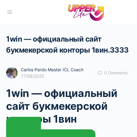
1win — официальный сайт
букмекерской конторы 1вин.3333
Carlos Pardo Master ICL Coach
0
Comments
17/06/2025
1win — официальный
сайт букмекерской
конторы 1вин