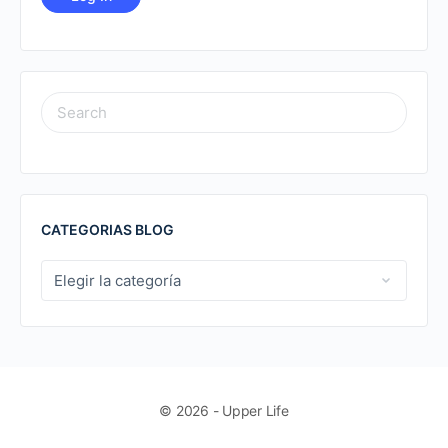
SEARCH
FOR:
CATEGORIAS BLOG
CATEGORIAS
BLOG
© 2026 - Upper Life