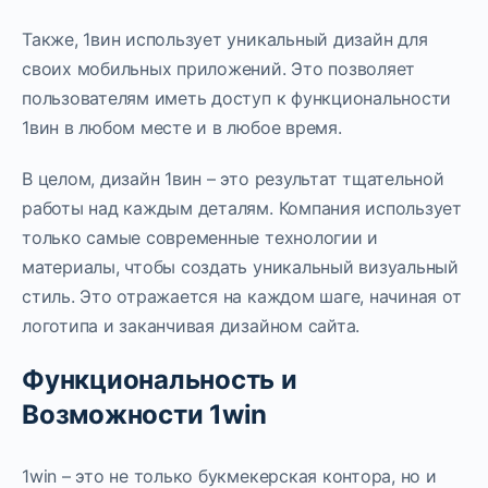
Также, 1вин использует уникальный дизайн для
своих мобильных приложений. Это позволяет
пользователям иметь доступ к функциональности
1вин в любом месте и в любое время.
В целом, дизайн 1вин – это результат тщательной
работы над каждым деталям. Компания использует
только самые современные технологии и
материалы, чтобы создать уникальный визуальный
стиль. Это отражается на каждом шаге, начиная от
логотипа и заканчивая дизайном сайта.
Функциональность и
Возможности 1win
1win – это не только букмекерская контора, но и