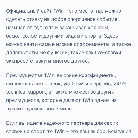
Официальный сайт 1Win – это место, где можно
сделать ставку на любое спортивное событие,
начиная от футбола и заканчивая хоккеем,
баскетболом и другими видами спорта. Здесь
можно найти самые низкие коэффициенты, а также
дополнительные функции, такие как live-ставки,
экспресс-ставки и многое другое.
Преимущества 1Win: высокие коэффициенты,
широкая линия ставок, удобный интерфейс, 24/7-
technical support, а также множество других
преимуществ, которые делают 1Win одним из
лучших букмекеров в мире.
Если вы ищете надежного партнера для своих
ставок на спорт, то 1Win – это ваш выбор. Компания