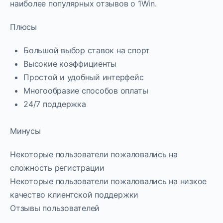
наиболее популярных отзывов о 1Win.
Плюсы
Большой выбор ставок на спорт
Высокие коэффициенты
Простой и удобный интерфейс
Многообразие способов оплаты
24/7 поддержка
Минусы
Некоторые пользователи пожаловались на
сложность регистрации
Некоторые пользователи пожаловались на низкое
качество клиентской поддержки
Отзывы пользователей