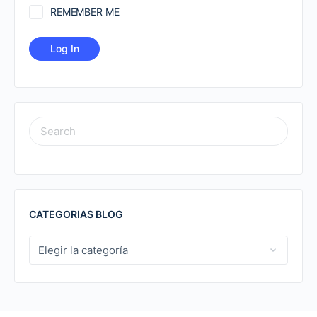
REMEMBER ME
SEARCH
FOR:
CATEGORIAS BLOG
CATEGORIAS
BLOG