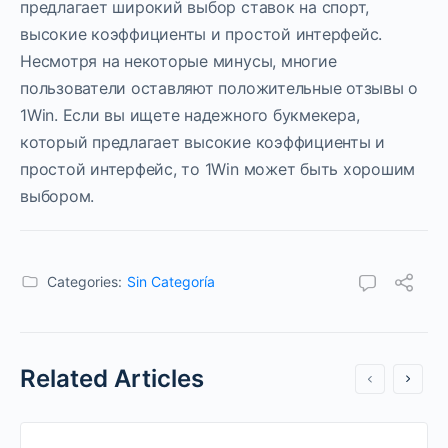
предлагает широкий выбор ставок на спорт,
высокие коэффициенты и простой интерфейс.
Несмотря на некоторые минусы, многие
пользователи оставляют положительные отзывы о
1Win. Если вы ищете надежного букмекера,
который предлагает высокие коэффициенты и
простой интерфейс, то 1Win может быть хорошим
выбором.
Categories:
Sin Categoría
Related Articles