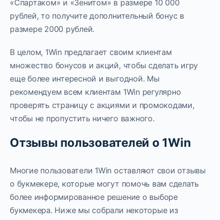
«Спартаком» и «Зенитом» в размере 10 000
рублей, то получите дополнительный бонус в
размере 2000 рублей.
В целом, 1Win предлагает своим клиентам
множество бонусов и акций, чтобы сделать игру
еще более интересной и выгодной. Мы
рекомендуем всем клиентам 1Win регулярно
проверять страницу с акциями и промокодами,
чтобы не пропустить ничего важного.
Отзывы пользователей о 1Win
Многие пользователи 1Win оставляют свои отзывы
о букмекере, которые могут помочь вам сделать
более информированное решение о выборе
букмекера. Ниже мы собрали некоторые из