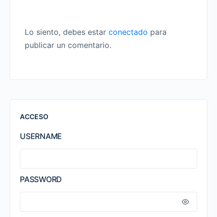
Lo siento, debes estar
conectado
para
publicar un comentario.
ACCESO
USERNAME
PASSWORD