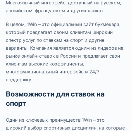
Многоязычный интерфейс, доступный на русском,
английском, французском и других языках
В целом, 1Win – это официальный сайт букмекера,
который предлагает своим клиентам широкий
спектр услуг по ставкам на спорт и другие
варианты. Компания является одним из лидеров на
рынке онлайн-ставок в России и предлагает свои
клиентам высокие коэффициенты,
многофункциональный интерфейс и 24/7
поддержку.
Возможности для ставок на
спорт
Один из ключевых преимуществ 1Win – это
широкий выбор спортивных дисциплин, на которые