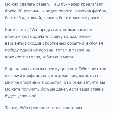
можно сделать ставку. Наш букмекер предлагает
более 20 различных видов спорта, включая футбол,
баскетбол, хоккей, теннис, бокс и многие другие.
Кроме того, 1Win предлагает пользователям
возможность сделать ставку на различные
варианты исходов спортивных событий, включая
победу одной из команд, тотал, а также на
количество голов, забитых в матче.
Еще одним важным преимуществом 1Win является
высокий коэффициент, который предлагается на
многие спортивные события. Это означает, что вы
можете получить больше денег, если ваша ставка
будет успешной.
Также, 1Win предлагает пользователям