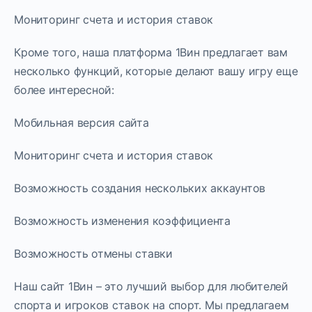
Мониторинг счета и история ставок
Кроме того, наша платформа 1Вин предлагает вам
несколько функций, которые делают вашу игру еще
более интересной:
Мобильная версия сайта
Мониторинг счета и история ставок
Возможность создания нескольких аккаунтов
Возможность изменения коэффициента
Возможность отмены ставки
Наш сайт 1Вин – это лучший выбор для любителей
спорта и игроков ставок на спорт. Мы предлагаем