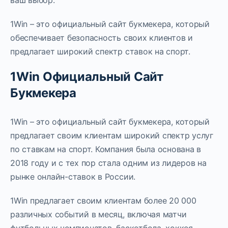
ваш выбор.
1Win – это официальный сайт букмекера, который
обеспечивает безопасность своих клиентов и
предлагает широкий спектр ставок на спорт.
1Win Официальный Сайт
Букмекера
1Win – это официальный сайт букмекера, который
предлагает своим клиентам широкий спектр услуг
по ставкам на спорт. Компания была основана в
2018 году и с тех пор стала одним из лидеров на
рынке онлайн-ставок в России.
1Win предлагает своим клиентам более 20 000
различных событий в месяц, включая матчи