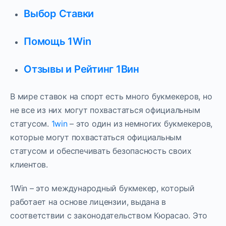
Выбор Ставки
Помощь 1Win
Отзывы и Рейтинг 1Вин
В мире ставок на спорт есть много букмекеров, но
не все из них могут похвастаться официальным
статусом.
1win
– это один из немногих букмекеров,
которые могут похвастаться официальным
статусом и обеспечивать безопасность своих
клиентов.
1Win – это международный букмекер, который
работает на основе лицензии, выдана в
соответствии с законодательством Кюрасао. Это