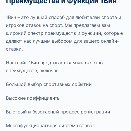
Преимущества и Функции 1Вин
1Вин – это лучший способ для любителей спорта и
игроков ставок на спорт. Мы предлагаем вам
широкий спектр преимуществ и функций, которые
делают нас лучшим выбором для вашего онлайн-
ставки.
Наш сайт 1Вин предлагает вам множество
преимуществ, включая:
Большой выбор спортивных событий
Высокие коэффициенты
Быстрый и безопасный процесс регистрации
Многофункциональная система ставок