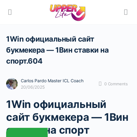
1Win официальный сайт
букмекера — 1Вин ставки на
спорт.604
Carlos Pardo Master ICL Coach
0
Comments
20/06/2025
1Win официальный
сайт букмекера — 1Вин
ставки на спорт