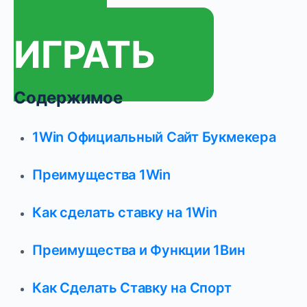
▶️
ИГРАТЬ
Содержимое
1Win Официальный Сайт Букмекера
Преимущества 1Win
Как сделать ставку на 1Win
Преимущества и Функции 1Вин
Как Сделать Ставку на Спорт