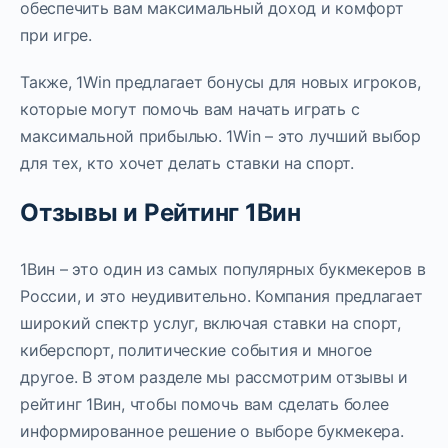
обеспечить вам максимальный доход и комфорт
при игре.
Также, 1Win предлагает бонусы для новых игроков,
которые могут помочь вам начать играть с
максимальной прибылью. 1Win – это лучший выбор
для тех, кто хочет делать ставки на спорт.
Отзывы и Рейтинг 1Вин
1Вин – это один из самых популярных букмекеров в
России, и это неудивительно. Компания предлагает
широкий спектр услуг, включая ставки на спорт,
киберспорт, политические события и многое
другое. В этом разделе мы рассмотрим отзывы и
рейтинг 1Вин, чтобы помочь вам сделать более
информированное решение о выборе букмекера.