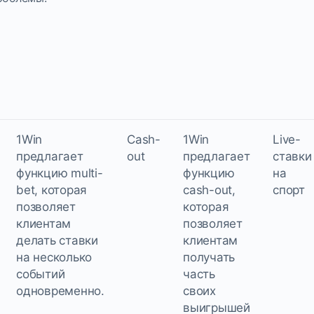
1Win
Cash-
1Win
Live-
предлагает
out
предлагает
ставки
функцию multi-
функцию
на
bet, которая
cash-out,
спорт
позволяет
которая
клиентам
позволяет
делать ставки
клиентам
на несколько
получать
событий
часть
одновременно.
своих
выигрышей