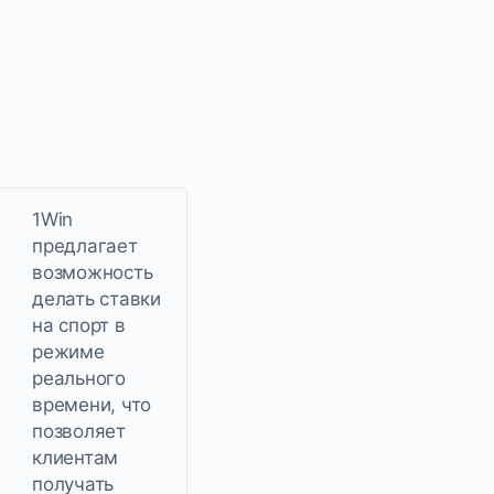
1Win
предлагает
возможность
делать ставки
на спорт в
режиме
реального
времени, что
позволяет
клиентам
получать