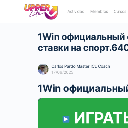
Actividad
Miembros
Cursos
1Win официальный 
ставки на спорт.64
Carlos Pardo Master ICL Coach
17/06/2025
1Win официальный
ставки на спорт
ИГРАТ