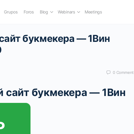
Grupos
Foros
Blog
Webinars
Meetings
сайт букмекера — 1Вин
0
0
Comment
 сайт букмекера — 1Вин
Ь