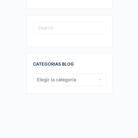
SEARCH
FOR:
CATEGORIAS BLOG
CATEGORIAS
BLOG