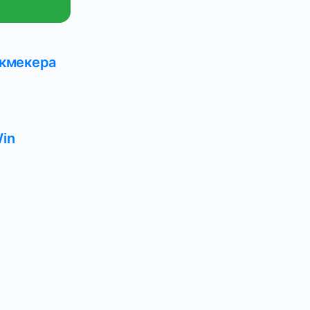
укмекера
in