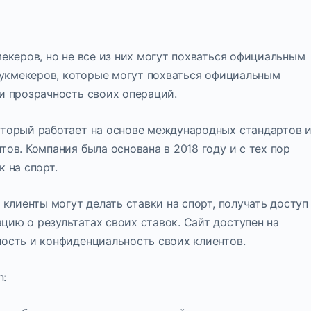
мекеров, но не все из них могут похваться официальным
букмекеров, которые могут похваться официальным
и прозрачность своих операций.
оторый работает на основе международных стандартов 
тов. Компания была основана в 2018 году и с тех пор
 на спорт.
 клиенты могут делать ставки на спорт, получать доступ
цию о результатах своих ставок. Сайт доступен на
ность и конфиденциальность своих клиентов.
n: