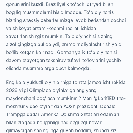
qonunlarini buzdi. Braziliyalik to'pchi otryad bilan
bog'liq muammolarni his qilmoqda. To'p o'yinchisi
bizning shaxsiy xabarlarimizga javob berishdan qochdi
va shikoyat ertami-kechmi rad etilishidan
xavotirlanishingiz mumkin. To'p o'yinchisi sizning
a'zoligingizga pul qo'ydi, ammo moliyalashtirish yo'q
bo'lib ketgan ko'rinadi. Germaniyalik to'p o'yinchisi
davom etayotgan tekshiruv tufayli to'lovlarini yechib
olishda muammolarga duch kelmoqda.
Eng ko'p yulduzli o'yin o'rniga to'rtta jamoa ishtirokida
2026 yilgi Olimpiada o'yinlariga eng yangi
maydonchani bog'lash mumkinmi? Men "gLorifiED the-
meshhur video o'yini" dan AQSh prezidenti Donald
Trampga qadar Amerika Qo'shma Shtatlari odamlari
bilan aloqada bo'lganligi haqidagi aql bovar
qilmaydigan sho'ng'inga guvoh bo'ldim, shunda siz