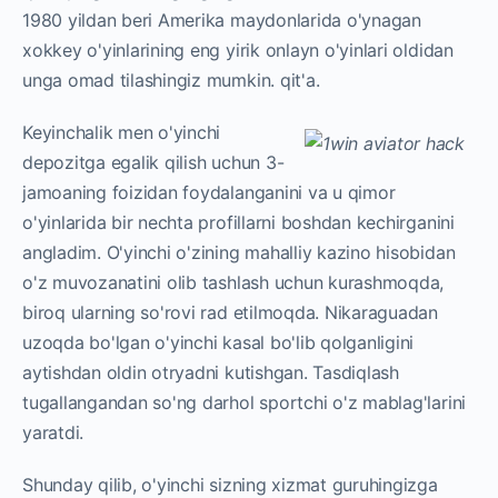
1980 yildan beri Amerika maydonlarida o'ynagan
xokkey o'yinlarining eng yirik onlayn o'yinlari oldidan
unga omad tilashingiz mumkin. qit'a.
Keyinchalik men o'yinchi
depozitga egalik qilish uchun 3-
jamoaning foizidan foydalanganini va u qimor
o'yinlarida bir nechta profillarni boshdan kechirganini
angladim. O'yinchi o'zining mahalliy kazino hisobidan
o'z muvozanatini olib tashlash uchun kurashmoqda,
biroq ularning so'rovi rad etilmoqda. Nikaraguadan
uzoqda bo'lgan o'yinchi kasal bo'lib qolganligini
aytishdan oldin otryadni kutishgan. Tasdiqlash
tugallangandan so'ng darhol sportchi o'z mablag'larini
yaratdi.
Shunday qilib, o'yinchi sizning xizmat guruhingizga