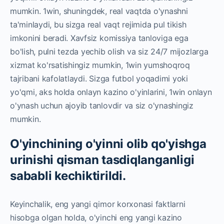
mumkin. 1win, shuningdek, real vaqtda o'ynashni
ta'minlaydi, bu sizga real vaqt rejimida pul tikish
imkonini beradi. Xavfsiz komissiya tanloviga ega
bo'lish, pulni tezda yechib olish va siz 24/7 mijozlarga
xizmat ko'rsatishingiz mumkin, 1win yumshoqroq
tajribani kafolatlaydi. Sizga futbol yoqadimi yoki
yo'qmi, aks holda onlayn kazino o'yinlarini, 1win onlayn
o'ynash uchun ajoyib tanlovdir va siz o'ynashingiz
mumkin.
O'yinchining o'yinni olib qo'yishga
urinishi qisman tasdiqlanganligi
sababli kechiktirildi.
Keyinchalik, eng yangi qimor korxonasi faktlarni
hisobga olgan holda, o'yinchi eng yangi kazino