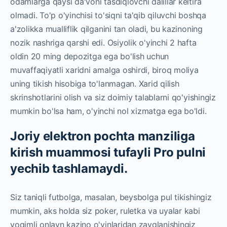
odamlarga qaysi da'voni tasdiqlovchi dalillar keltira
olmadi. To'p o'yinchisi to'siqni ta'qib qiluvchi boshqa
a'zolikka mualliflik qilganini tan oladi, bu kazinoning
nozik nashriga qarshi edi. Osiyolik o'yinchi 2 hafta
oldin 20 ming depozitga ega bo'lish uchun
muvaffaqiyatli xaridni amalga oshirdi, biroq moliya
uning tikish hisobiga to'lanmagan. Xarid qilish
skrinshotlarini olish va siz doimiy talablarni qo'yishingiz
mumkin bo'lsa ham, o'yinchi nol xizmatga ega bo'ldi.
Joriy elektron pochta manziliga
kirish muammosi tufayli Pro pulni
yechib tashlamaydi.
Siz taniqli futbolga, masalan, beysbolga pul tikishingiz
mumkin, aks holda siz poker, ruletka va uyalar kabi
yoqimli onlayn kazino o'yinlaridan zavqlanishingiz