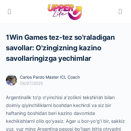
1Win Games tez-tez so'raladigan
savollar: O'zingizning kazino
savollaringizga yechimlar
Carlos Pardo Master ICL Coach
06/07/2025
Argentinalik to'p o'yinchisi a'zolikni tekshirish bilan
doimiy qiyinchiliklarni boshdan kechirdi va siz bir
haftaning boshidan beri kazino davomida
kechikishlarni olib qo'yasiz. Agar u bor-yo'g'i bir, sakkiz
yuz, yuz ming Argentina pesosi bo'lgan bitta otryadni