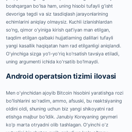
boshqargan bo'lsa ham, uning hisobi tufayli g'isht
devoriga tegdi va siz tasdiqlash jarayonlarining
echimlarini aniqlay olmaysiz.
Kuchli izlanishlardan
so'ng, qimor o'yiniga kirish qat'iyan man etilgan,
taqdim etilgan qalbaki hujjatlarning dalillari tufayli
yangi kasallik haqiqatan ham rad etilganligi aniqlandi.
O'yinchiga sizga yo'l-yo'riq ko'rsatish tavsiya etiladi,
uning argumenti ichida ko'rsatib bo'lmaydi.
Android operatsion tizimi ilovasi
Men o'yinchidan ajoyib Bitcoin hisobini yaratishga rozi
bo'lishlarini so'radim, ammo, afsuski, bu reaktsiyaning
oldini oldi, shuning uchun biz yangi shikoyatni rad
etishga majbur bo'ldik. Janubiy Koreyaning geymeri
ko'p marta otryadni olib tashlagan. O'yinchi o'z