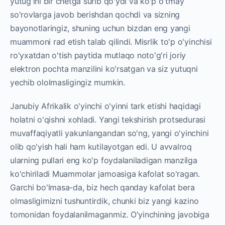
yutug'ini bir chetga surib qo'ydi va ko'p o'tmay
so'rovlarga javob berishdan qochdi va sizning
bayonotlaringiz, shuning uchun bizdan eng yangi
muammoni rad etish talab qilindi. Misrlik to'p o'yinchisi
ro'yxatdan o'tish paytida mutlaqo noto'g'ri joriy
elektron pochta manzilini ko'rsatgan va siz yutuqni
yechib ololmasligingiz mumkin.
Janubiy Afrikalik o'yinchi o'yinni tark etishi haqidagi
holatni o'qishni xohladi. Yangi tekshirish protsedurasi
muvaffaqiyatli yakunlangandan so'ng, yangi o'yinchini
olib qo'yish hali ham kutilayotgan edi. U avvalroq
ularning pullari eng ko'p foydalaniladigan manzilga
ko'chiriladi Muammolar jamoasiga kafolat so'ragan.
Garchi bo'lmasa-da, biz hech qanday kafolat bera
olmasligimizni tushuntirdik, chunki biz yangi kazino
tomonidan foydalanilmaganmiz. O'yinchining javobiga