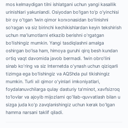
mos kelmaydigan tilni ishlatgani uchun yangi kasallik
urinishlari yakunlandi. Osiyodan bo'lgan to'p o'yinchisi
bir oy o'tgan 1win qimor korxonasidan bo'linishni
so'ragan va siz birinchi kechikishlardan keyin tekshirish
uchun ma'lumotlarni etkazib berishni o'rgatgan
bo'lishingiz mumkin. Yangi tasdiqlashni amalga
oshirgan bo'lsa ham, himoya guruhi qirq besh kundan
ortiq vaqt davomida javob bermadi. 1win obro'lini
sinab ko'ring va siz Internetda o'ynash uchun qiziqarli
tizimga ega bo'lishingiz va AQShda pul tikishingiz
mumkin. Turli xil qimor o'yinlari imkoniyatlari,
foydalanuvchilarga qulay dasturiy ta'minot, xavfsizroq
to'lovlar va ajoyib mijozlarni qo'llab-quvvatlash bilan u
sizga juda ko'p zavqlanishingiz uchun kerak bo'lgan
hamma narsani taklif qiladi.