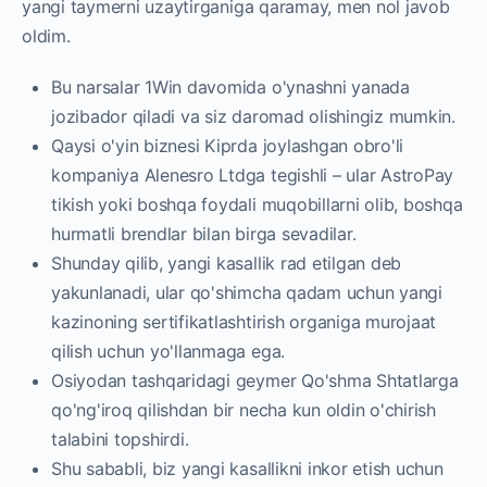
yangi taymerni uzaytirganiga qaramay, men nol javob
oldim.
Bu narsalar 1Win davomida o'ynashni yanada
jozibador qiladi va siz daromad olishingiz mumkin.
Qaysi o'yin biznesi Kiprda joylashgan obro'li
kompaniya Alenesro Ltdga tegishli – ular AstroPay
tikish yoki boshqa foydali muqobillarni olib, boshqa
hurmatli brendlar bilan birga sevadilar.
Shunday qilib, yangi kasallik rad etilgan deb
yakunlanadi, ular qo'shimcha qadam uchun yangi
kazinoning sertifikatlashtirish organiga murojaat
qilish uchun yo'llanmaga ega.
Osiyodan tashqaridagi geymer Qo'shma Shtatlarga
qo'ng'iroq qilishdan bir necha kun oldin o'chirish
talabini topshirdi.
Shu sababli, biz yangi kasallikni inkor etish uchun