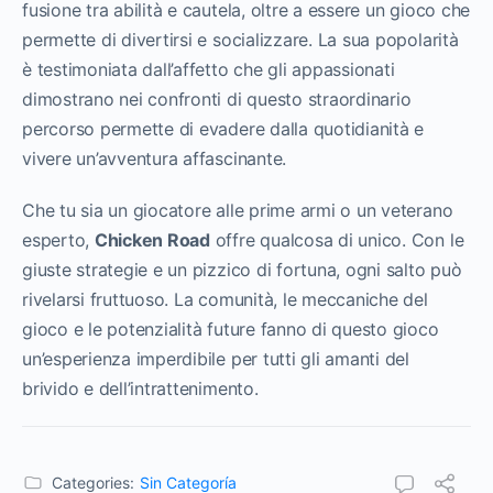
fusione tra abilità e cautela, oltre a essere un gioco che
permette di divertirsi e socializzare. La sua popolarità
è testimoniata dall’affetto che gli appassionati
dimostrano nei confronti di questo straordinario
percorso permette di evadere dalla quotidianità e
vivere un’avventura affascinante.
Che tu sia un giocatore alle prime armi o un veterano
esperto,
Chicken Road
offre qualcosa di unico. Con le
giuste strategie e un pizzico di fortuna, ogni salto può
rivelarsi fruttuoso. La comunità, le meccaniche del
gioco e le potenzialità future fanno di questo gioco
un’esperienza imperdibile per tutti gli amanti del
brivido e dell’intrattenimento.
Categories:
Sin Categoría