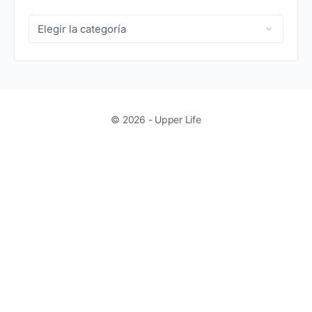
CATEGORIAS
BLOG
© 2026 - Upper Life