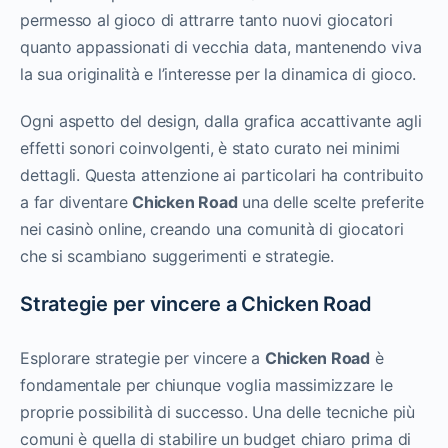
permesso al gioco di attrarre tanto nuovi giocatori
quanto appassionati di vecchia data, mantenendo viva
la sua originalità e l’interesse per la dinamica di gioco.
Ogni aspetto del design, dalla grafica accattivante agli
effetti sonori coinvolgenti, è stato curato nei minimi
dettagli. Questa attenzione ai particolari ha contribuito
a far diventare
Chicken Road
una delle scelte preferite
nei casinò online, creando una comunità di giocatori
che si scambiano suggerimenti e strategie.
Strategie per vincere a Chicken Road
Esplorare strategie per vincere a
Chicken Road
è
fondamentale per chiunque voglia massimizzare le
proprie possibilità di successo. Una delle tecniche più
comuni è quella di stabilire un budget chiaro prima di