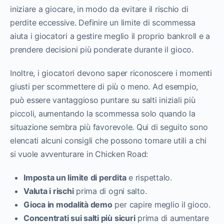
iniziare a giocare, in modo da evitare il rischio di
perdite eccessive. Definire un limite di scommessa
aiuta i giocatori a gestire meglio il proprio bankroll e a
prendere decisioni più ponderate durante il gioco.
Inoltre, i giocatori devono saper riconoscere i momenti
giusti per scommettere di più o meno. Ad esempio,
può essere vantaggioso puntare su salti iniziali più
piccoli, aumentando la scommessa solo quando la
situazione sembra più favorevole. Qui di seguito sono
elencati alcuni consigli che possono tornare utili a chi
si vuole avventurare in Chicken Road:
Imposta un limite di perdita
e rispettalo.
Valuta i rischi
prima di ogni salto.
Gioca in modalità demo
per capire meglio il gioco.
Concentrati sui salti più sicuri
prima di aumentare