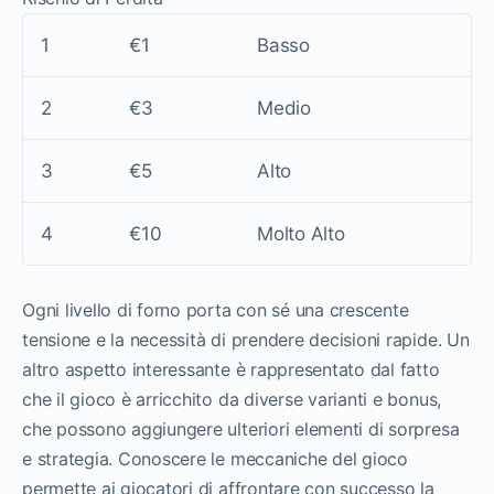
1
€1
Basso
2
€3
Medio
3
€5
Alto
4
€10
Molto Alto
Ogni livello di forno porta con sé una crescente
tensione e la necessità di prendere decisioni rapide. Un
altro aspetto interessante è rappresentato dal fatto
che il gioco è arricchito da diverse varianti e bonus,
che possono aggiungere ulteriori elementi di sorpresa
e strategia. Conoscere le meccaniche del gioco
permette ai giocatori di affrontare con successo la