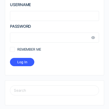
USERNAME
PASSWORD
REMEMBER ME
SEARCH
FOR: