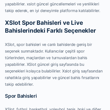
yapabilirler. xslot güncel güncellemeleri ve yenilikleri
takip ederek, en iyi deneyimle platforma katılabilirler.
XSlot Spor Bahisleri ve Live
Bahislerindeki Farklı Seçenekler
XSlot, spor bahisleri ve canlı bahislerde geniş bir
seçenek sunmaktadır. Kullanıcılar çeşitli spor
türlerinden, maçlardan ve turnuvalardan bahis
yapabilirler. XSlot güncel giriş sayfasında bu
seçenekleri kolayca bulabilirler. Xslot giriş sayfasından
rahatlıkla giriş yapabilirler ve güncel bahis fırsatlarını
takip edebilirler.
Spor Bahisleri
XSlot, futbol, basketbol, voleybol, tenis, hoki ve diğer