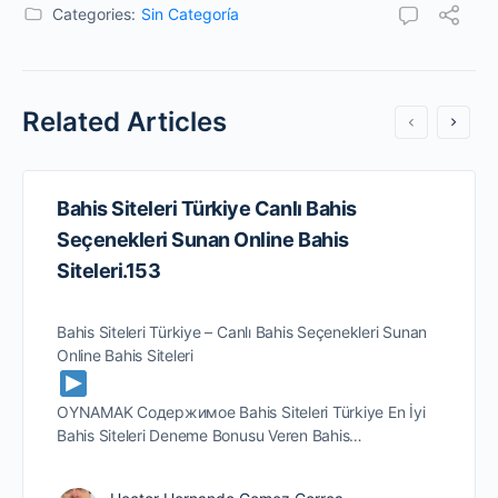
Categories:
Sin Categoría
Related Articles
Bahis Siteleri Türkiye Canlı Bahis
Seçenekleri Sunan Online Bahis
Siteleri.153
Bahis Siteleri Türkiye – Canlı Bahis Seçenekleri Sunan
Online Bahis Siteleri
OYNAMAK Содержимое Bahis Siteleri Türkiye En İyi
Bahis Siteleri Deneme Bonusu Veren Bahis…