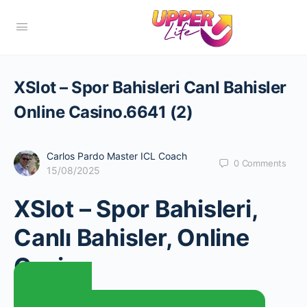
XSlot – Spor Bahisleri Canl Bahisler
Online Casino.6641 (2)
Carlos Pardo Master ICL Coach
0
Comments
15/08/2025
XSlot – Spor Bahisleri,
Canlı Bahisler, Online
Casino