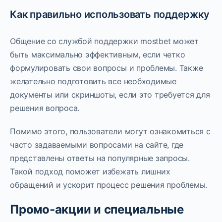
Как правильно использовать поддержку
Общение со службой поддержки mostbet может
быть максимально эффективным, если четко
формулировать свои вопросы и проблемы. Также
желательно подготовить все необходимые
документы или скриншоты, если это требуется для
решения вопроса.
Помимо этого, пользователи могут ознакомиться с
часто задаваемыми вопросами на сайте, где
представлены ответы на популярные запросы.
Такой подход поможет избежать лишних
обращений и ускорит процесс решения проблемы.
Промо-акции и специальные