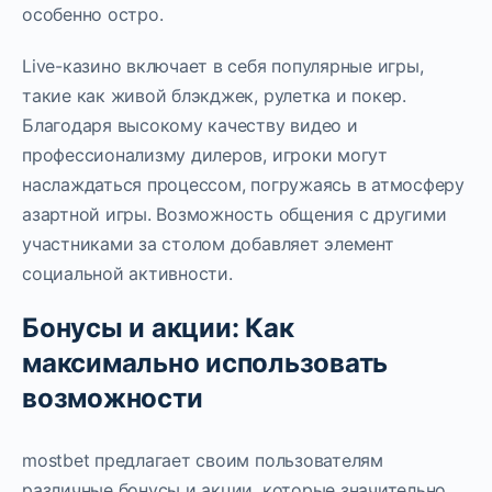
особенно остро.
Live-казино включает в себя популярные игры,
такие как живой блэкджек, рулетка и покер.
Благодаря высокому качеству видео и
профессионализму дилеров, игроки могут
наслаждаться процессом, погружаясь в атмосферу
азартной игры. Возможность общения с другими
участниками за столом добавляет элемент
социальной активности.
Бонусы и акции: Как
максимально использовать
возможности
mostbet предлагает своим пользователям
различные бонусы и акции, которые значительно