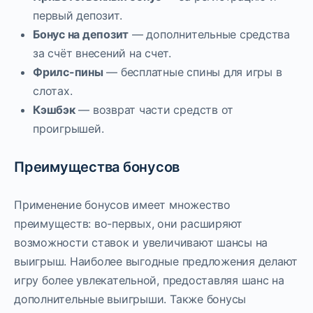
первый депозит.
Бонус на депозит
— дополнительные средства
за счёт внесений на счет.
Фрилс-пины
— бесплатные спины для игры в
слотах.
Кэшбэк
— возврат части средств от
проигрышей.
Преимущества бонусов
Применение бонусов имеет множество
преимуществ: во-первых, они расширяют
возможности ставок и увеличивают шансы на
выигрыш. Наиболее выгодные предложения делают
игру более увлекательной, предоставляя шанс на
дополнительные выигрыши. Также бонусы