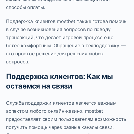
способы оплаты.
Поддержка клиентов mostbet также готова помочь
в случае возникновения вопросов по поводу
трансакций, что делает игровой процесс еще
более комфортным. Обращение в техподдержку —
это простое решение для решения любых
вопросов.
Поддержка клиентов: Как мы
остаемся на связи
Служба поддержки клиентов является важным
аспектом любого онлайн-казино. mostbet
предоставляет своим пользователям возможность
получить помощь через разные каналы связи.