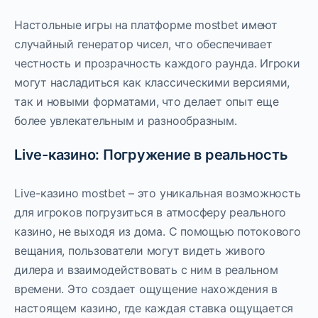
Настольные игры на платформе mostbet имеют
случайный генератор чисел, что обеспечивает
честность и прозрачность каждого раунда. Игроки
могут насладиться как классическими версиями,
так и новыми форматами, что делает опыт еще
более увлекательным и разнообразным.
Live-казино: Погружение в реальность
Live-казино mostbet – это уникальная возможность
для игроков погрузиться в атмосферу реального
казино, не выходя из дома. С помощью потокового
вещания, пользователи могут видеть живого
дилера и взаимодействовать с ним в реальном
времени. Это создает ощущение нахождения в
настоящем казино, где каждая ставка ощущается