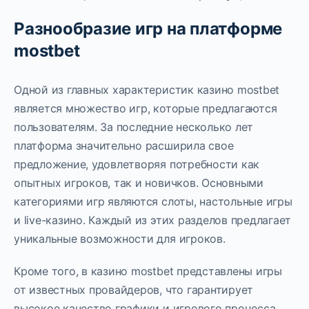
Разнообразие игр на платформе
mostbet
Одной из главных характеристик казино mostbet
является множество игр, которые предлагаются
пользователям. За последние несколько лет
платформа значительно расширила свое
предложение, удовлетворяя потребности как
опытных игроков, так и новичков. Основными
категориями игр являются слоты, настольные игры
и live-казино. Каждый из этих разделов предлагает
уникальные возможности для игроков.
Кроме того, в казино mostbet представлены игры
от известных провайдеров, что гарантирует
высокое качество графики и игрового процесса.