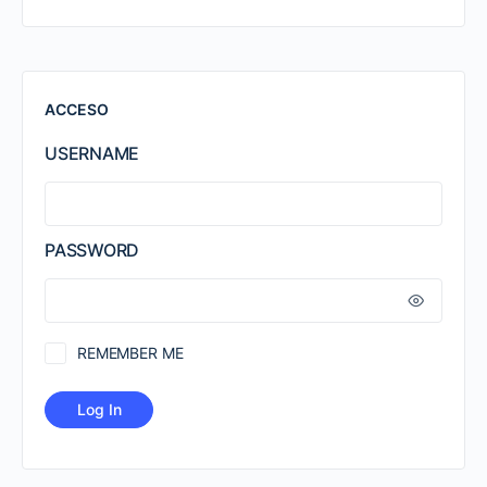
ACCESO
USERNAME
PASSWORD
REMEMBER ME