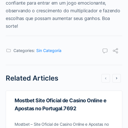
confiante para entrar em um jogo emocionante,
observando o crescimento do multiplicador e fazendo
escolhas que possam aumentar seus ganhos. Boa
sorte!
Categories:
Sin Categoría
Related Articles
Mostbet Site Oficial de Casino Online e
Apostas no Portugal.7692
Mostbet – Site Oficial de Casino Online e Apostas no