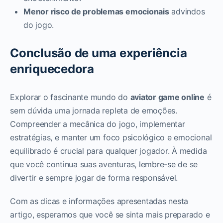
Menor risco de problemas emocionais
advindos
do jogo.
Conclusão de uma experiência
enriquecedora
Explorar o fascinante mundo do
aviator game online
é
sem dúvida uma jornada repleta de emoções.
Compreender a mecânica do jogo, implementar
estratégias, e manter um foco psicológico e emocional
equilibrado é crucial para qualquer jogador. À medida
que você continua suas aventuras, lembre-se de se
divertir e sempre jogar de forma responsável.
Com as dicas e informações apresentadas nesta
artigo, esperamos que você se sinta mais preparado e