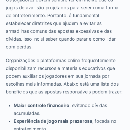
jogos de azar são projetados para serem uma forma
de entretenimento. Portanto, é fundamental
estabelecer diretrizes que ajudem a evitar as
armadilhas comuns das apostas excessivas e das
dívidas. Isso inclui saber quando parar e como lidar
com perdas.
Organizações e plataformas online frequentemente
disponibilizam recursos e materiais educativos que
podem auxiliar os jogadores em sua jornada por
escolhas mais informadas. Abaixo está uma lista dos
benefícios que as apostas responsáveis podem trazer:
Maior controle financeiro
, evitando dívidas
acumuladas.
Experiência de jogo mais prazerosa
, focada no
entretenimento.