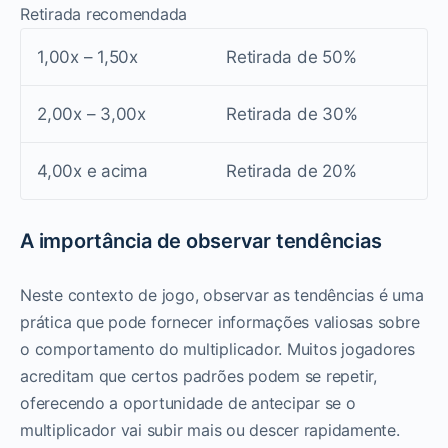
Retirada recomendada
1,00x – 1,50x
Retirada de 50%
2,00x – 3,00x
Retirada de 30%
4,00x e acima
Retirada de 20%
A importância de observar tendências
Neste contexto de jogo, observar as tendências é uma
prática que pode fornecer informações valiosas sobre
o comportamento do multiplicador. Muitos jogadores
acreditam que certos padrões podem se repetir,
oferecendo a oportunidade de antecipar se o
multiplicador vai subir mais ou descer rapidamente.