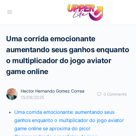
Uma corrida emocionante
aumentando seus ganhos enquanto
o multiplicador do jogo aviator
game online
Hector Hernando Gomez Correa
0
Comments
15/09/2025
Uma corrida emocionante: aumentando seus
ganhos enquanto o multiplicador do jogo aviator
game online se aproxima do pico!