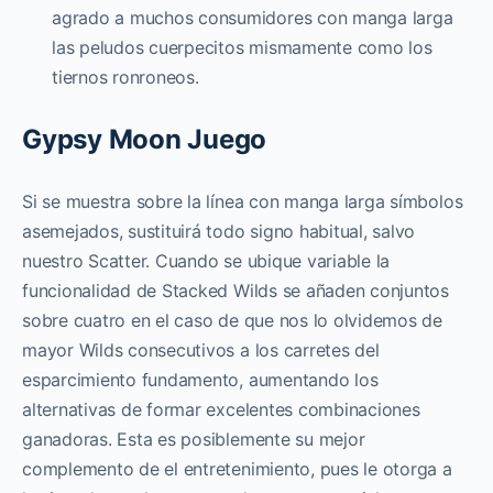
agrado a muchos consumidores con manga larga
las peludos cuerpecitos mismamente­ como los
tiernos ronroneos.
Gypsy Moon Juego
Si se muestra sobre la línea con manga larga símbolos
asemejados, sustituirá todo signo habitual, salvo
nuestro Scatter. Cuando se ubique variable la
funcionalidad de Stacked Wilds se añaden conjuntos
sobre cuatro en el caso de que nos lo olvidemos de
mayor Wilds consecutivos a los carretes del
esparcimiento fundamento, aumentando los
alternativas de formar excelentes combinaciones
ganadoras. Esta es posiblemente su mejor
complemento de el entretenimiento, pues le otorga a