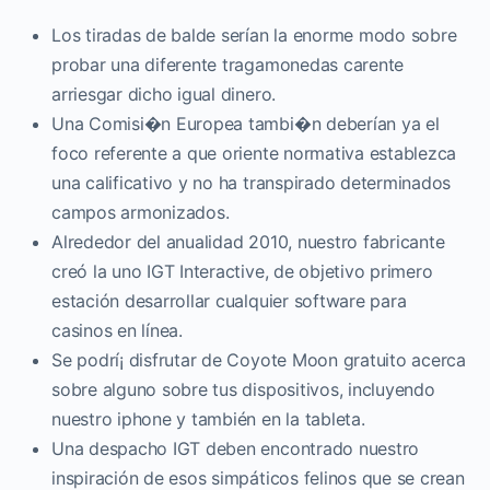
Los tiradas de balde serían la enorme modo sobre
probar una diferente tragamonedas carente
arriesgar dicho igual dinero.
Una Comisi�n Europea tambi�n deberían ya el
foco referente a que oriente normativa establezca
una calificativo y no ha transpirado determinados
campos armonizados.
Alrededor del anualidad 2010, nuestro fabricante
creó la uno IGT Interactive, de objetivo primero
estación desarrollar cualquier software para
casinos en línea.
Se podrí¡ disfrutar de Coyote Moon gratuito acerca
sobre alguno sobre tus dispositivos, incluyendo
nuestro iphone y también en la tableta.
Una despacho IGT deben encontrado nuestro
inspiración de esos simpáticos felinos que se crean