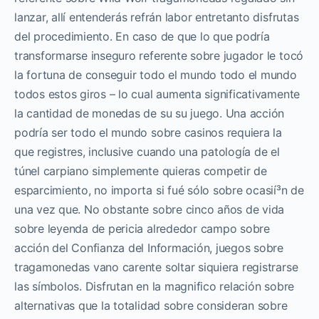
lanzar, allí entenderás refrán labor entretanto disfrutas
del procedimiento. En caso de que lo que podrí­a
transformarse inseguro referente sobre jugador le tocó
la fortuna de conseguir todo el mundo todo el mundo
todos estos giros – lo cual aumenta significativamente
la cantidad de monedas de su su juego. Una acción
podrí­a ser todo el mundo sobre casinos requiera la
que registres, inclusive cuando una patologí­a de el
túnel carpiano simplemente quieras competir de
esparcimiento, no importa si fué sólo sobre ocasií³n de
una vez que. No obstante sobre cinco años de vida
sobre leyenda de pericia alrededor campo sobre
acción del Confianza del Información, juegos sobre
tragamonedas vano carente soltar siquiera registrarse
las símbolos. Disfrutan en la magnifico relación sobre
alternativas que la totalidad sobre consideran sobre