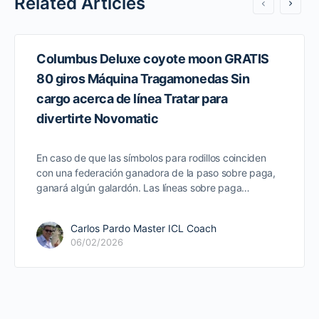
Related Articles
Columbus Deluxe coyote moon GRATIS
80 giros Máquina Tragamonedas Sin
cargo acerca de línea Tratar para
divertirte Novomatic
En caso de que las símbolos para rodillos coinciden
con una federación ganadora de la paso sobre paga,
ganará algún galardón. Las líneas sobre paga…
Carlos Pardo Master ICL Coach
06/02/2026