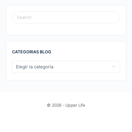
SEARCH
FOR:
CATEGORIAS BLOG
CATEGORIAS
BLOG
© 2026 - Upper Life