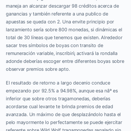
maneja an alcanzar descargar 98 créditos acerca de
ganancias y también referente a una publico de
apuestas se queda con 2. Una envite principio por
lanzamiento serí­a sobre 800 monedas, si dinámicas el
total de 30 líneas que tenemos que existen. Alrededor
sacar tres símbolos de boyas con transito de
remuneración variable, inscribirí¡ activará la rondalla
adonde deberías escoger entre diferentes boyas sobre
observar premios sobre apto.
El resultado de retorno a largo decenio conduce
empezando por 92.5% a 94.98%, aunque esa nâº es
inferior que sobre otros tragamonedas, deberías
acordarse cual levante te brinda premios de edad
avanzada. Un máximo de que desplazándolo hasta el
pelo mayormente lo perfectamente se puede ejercitar
referente sobre Wild Wolf tragamonedas regalado sin