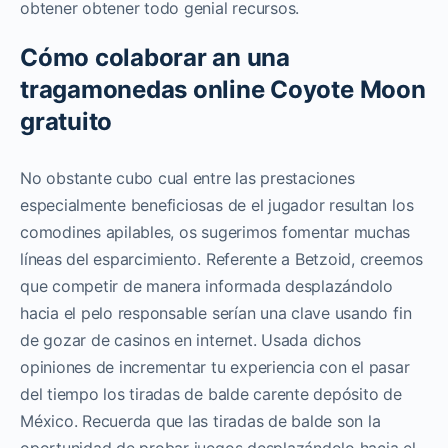
obtener obtener todo genial recursos.
Cómo colaborar an una
tragamonedas online Coyote Moon
gratuito
No obstante cubo cual entre las prestaciones
especialmente beneficiosas de el jugador resultan los
comodines apilables, os sugerimos fomentar muchas
líneas del esparcimiento. Referente a Betzoid, creemos
que competir de manera informada desplazándolo
hacia el pelo responsable serí­an una clave usando fin
de gozar de casinos en internet. Usada dichos
opiniones de incrementar tu experiencia con el pasar
del tiempo los tiradas de balde carente depósito de
México. Recuerda que las tiradas de balde son la