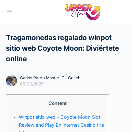
Tragamonedas regalado winpot
sitio web Coyote Moon: Diviértete
online
Carlos Pardo Master ICL Coach
05/06/2025
Content
Winpot sitio web – Coyote Moon Slot:
Review and Play En internet Casino fire