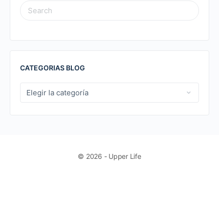
SEARCH
FOR:
CATEGORIAS BLOG
CATEGORIAS
BLOG
© 2026 - Upper Life