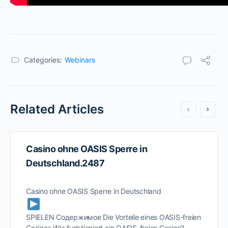
Categories:
Webinars
Related Articles
Casino ohne OASIS Sperre in
Deutschland.2487
Casino ohne OASIS Sperre in Deutschland
SPIELEN Содержимое Die Vorteile eines OASIS-freien
Casinos Wie funktioniert ein OASIS-freies Casino?