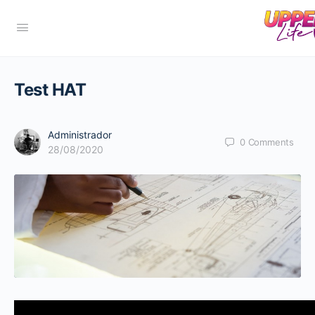
Test HAT
Administrador
0
Comments
28/08/2020