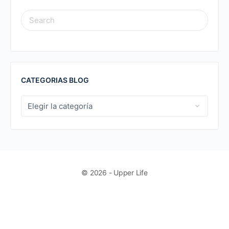
SEARCH
FOR:
CATEGORIAS BLOG
CATEGORIAS
BLOG
© 2026 - Upper Life