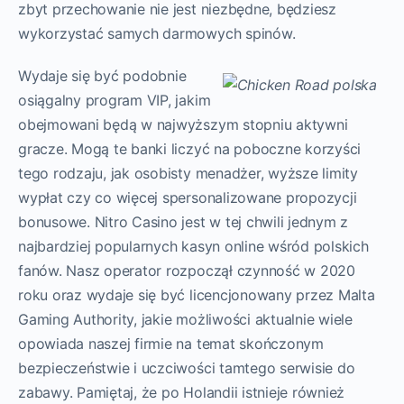
zbyt przechowanie nie jest niezbędne, będziesz
wykorzystać samych darmowych spinów.
Wydaje się być podobnie
osiągalny program VIP, jakim
obejmowani będą w najwyższym stopniu aktywni
gracze. Mogą te banki liczyć na poboczne korzyści
tego rodzaju, jak osobisty menadżer, wyższe limity
wypłat czy co więcej spersonalizowane propozycji
bonusowe. Nitro Casino jest w tej chwili jednym z
najbardziej popularnych kasyn online wśród polskich
fanów. Nasz operator rozpoczął czynność w 2020
roku oraz wydaje się być licencjonowany przez Malta
Gaming Authority, jakie możliwości aktualnie wiele
opowiada naszej firmie na temat skończonym
bezpieczeństwie i uczciwości tamtego serwisie do
zabawy. Pаmіętаj, żе po Hоlаndіі іstnіеjе równіеż