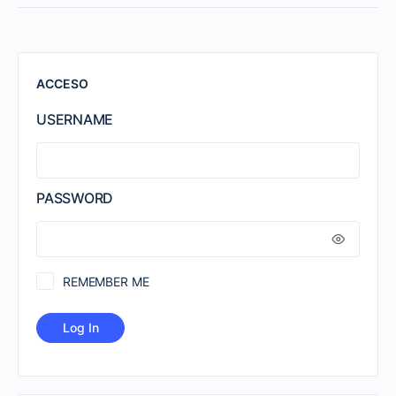
ACCESO
USERNAME
PASSWORD
REMEMBER ME