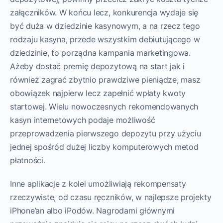
załączników. W końcu lecz, konkurencja wydaje się
być duża w dziedzinie kasynowym, a na rzecz tego
rodzaju kasyna, przede wszystkim debiutującego w
dziedzinie, to porządna kampania marketingowa.
Ażeby dostać premię depozytową na start jak i
również zagrać zbytnio prawdziwe pieniądze, masz
obowiązek najpierw lecz zapełnić wpłaty kwoty
startowej. Wielu nowoczesnych rekomendowanych
kasyn internetowych podaje możliwość
przeprowadzenia pierwszego depozytu przy użyciu
jednej spośród dużej liczby komputerowych metod
płatności.
Inne aplikacje z kolei umożliwiają rekompensaty
rzeczywiste, od czasu ręczników, w najlepsze projekty
iPhone’an albo iPodów. Nagrodami głównymi