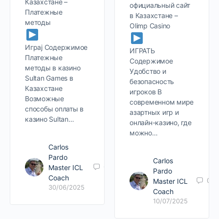
Казахстане –
официальный сайт
Платежные
в Казахстане –
методы
Olimp Casino
Играј Содержимое
ИГРАТЬ
Платежные
Содержимое
методы в казино
Удобство и
Sultan Games в
безопасность
Казахстане
игроков В
Возможные
современном мире
способы оплаты в
азартных игр и
казино Sultan…
онлайн-казино, где
можно…
Carlos
Pardo
Carlos
0
Master ICL
Pardo
Coach
0
Master ICL
30/06/2025
Coach
10/07/2025