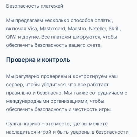
Безопасность платежей
Мы предлагаем несколько способов оплаты,
включая Visa, Mastercard, Maestro, Neteller, Skrill,
QIWI и другие. Все платежи шифруются, чтобы
обеспечить безопасность вашего счета.
Проверка и контроль
Мы регулярно проверяем и контролируем наш
сервер, чтобы убедиться, что все работает
правильно и безопасно. Мы также сотрудничаем с
международными организациями, чтобы
обеспечить безопасность и честность игры.
Султан казино – это место, где вы можете
насладиться игрой и быть уверены в безопасности