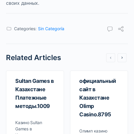
своих данных.
Categories:
Sin Categoría
Related Articles
Sultan Games в
официальный
Казахстане
сайт в
Платежные
Казахстане
методы.1009
Olimp
Casino.8795
Казино Sultan
Games в
Олимп казино