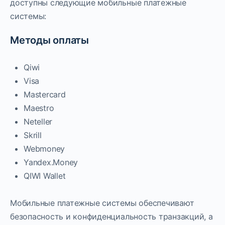
доступны следующие мобильные платежные
системы:
Методы оплаты
Qiwi
Visa
Mastercard
Maestro
Neteller
Skrill
Webmoney
Yandex.Money
QIWI Wallet
Мобильные платежные системы обеспечивают
безопасность и конфиденциальность транзакций, а