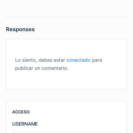
Responses
Lo siento, debes estar
conectado
para
publicar un comentario.
ACCESO
USERNAME