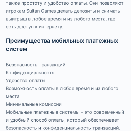
также простоту и удобство оплаты. Они позволяют
игрокам Sultan Games делать депозиты и снимать
выигрыш в любое время и из любого места, где
есть доступ к интернету.
Преимущества мобильных платежных
систем
Безопасность транзакций
Конфиденциальность
Удобство оплаты
Возможность оплаты в любое время и из любого
места
Минимальные комиссии
Мобильные платежные системы – это современный
и удобный способ оплаты, который обеспечивает
безопасность и конфиденциальность транзакций.