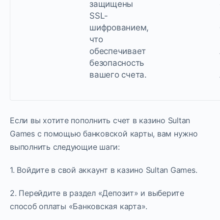
защищены
SSL-
шифрованием,
что
обеспечивает
безопасность
вашего счета.
Если вы хотите пополнить счет в казино Sultan
Games с помощью банковской карты, вам нужно
выполнить следующие шаги:
1. Войдите в свой аккаунт в казино Sultan Games.
2. Перейдите в раздел «Депозит» и выберите
способ оплаты «Банковская карта».