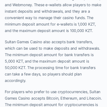
and Webmoney. These e-wallets allow players to make
instant deposits and withdrawals, and they are a
convenient way to manage their casino funds. The
minimum deposit amount for e-wallets is 1,000 KZT,
and the maximum deposit amount is 100,000 KZT.
Sultan Games Casino also accepts bank transfers,
which can be used to make deposits and withdrawals.
The minimum deposit amount for bank transfers is
5,000 KZT, and the maximum deposit amount is
50,000 KZT. The processing time for bank transfers
can take a few days, so players should plan
accordingly.
For players who prefer to use cryptocurrencies, Sultan
Games Casino accepts Bitcoin, Ethereum, and Litecoin.
The minimum deposit amount for cryptocurrencies is