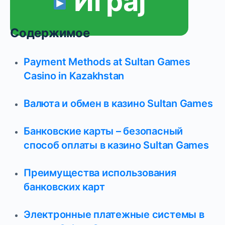
Играј
Содержимое
Payment Methods at Sultan Games
Casino in Kazakhstan
Валюта и обмен в казино Sultan Games
Банковские карты – безопасный
способ оплаты в казино Sultan Games
Преимущества использования
банковских карт
Электронные платежные системы в