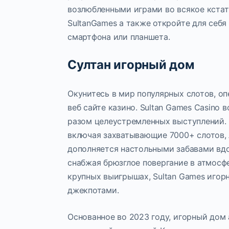
возлюбленными играми во всякое кстат
SultanGames а также откройте для себя
смартфона или планшета.
Султан игорный дом
Окунитесь в мир популярных слотов, о
веб сайте казино. Sultan Games Casino
разом целеустремленных выступлений. 
включая захватывающие 7000+ слотов, л
дополняется настольными забавами вд
снабжая брюзглое повергание в атмосф
крупных выигрышах, Sultan Games игор
джекпотами.
Основанное во 2023 году, игорный дом