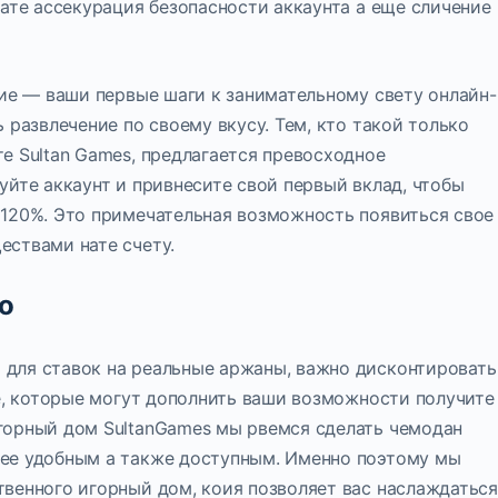
ате ассекурация безопасности аккаунта а еще сличение
ние — ваши первые шаги к занимательному свету онлайн-
 развлечение по своему вкусу. Тем, кто такой только
е Sultan Games, предлагается превосходное
йте аккаунт и привнесите свой первый вклад, чтобы
120%. Это примечательная возможность появиться свое
ствами нате счету.
no
 для ставок на реальные аржаны, важно дисконтировать
е, которые могут дополнить ваши возможности получите
горный дом SultanGames мы рвемся сделать чемодан
ее удобным а также доступным. Именно поэтому мы
венного игорный дом, коия позволяет вас наслаждаться