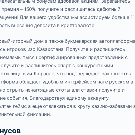
ивлекательным бонусам вдобавок акциям. Зарегайтесь
 премия – 150% получите и распишитесь дебютный
ащений! Для вашего удобства мы ассистируем больше 11
сть внесения депозита в криптовалюте.
говый-игорный дом а также букмекерская автоплатформа
сь игроков изо Казахстана. Получите и распишитесь
риемлемы тысяч сертифицированных представлений с
получите и распишитесь спорт с конкурентными
асти лицензии Кюрасао, что подтверждает законность а
атформа обладает удобным интерфейсом нате русском а
но отрыть ненаглядные слоты али ставки получите и
ие события. Благодарствуя единому аккаунту,
лтан геймс а еще отвлекаться в кругу казино-забавами 
лнительной фиксации.
нусов