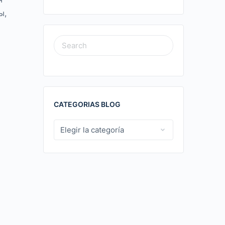
ы,
SEARCH
FOR:
CATEGORIAS BLOG
CATEGORIAS
BLOG