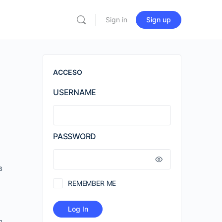
Sign in
Sign up
ACCESO
USERNAME
PASSWORD
в
REMEMBER ME
я