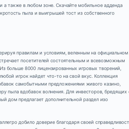
и а также в любом зоне. Скачайте мобильное адденда
 кротость пыла и выигрышей тост из собственного
перируя правилам и условиям, веленным на официальном
 встречает посетителей состоятельным и всевозможным
Из больше 8000 лицензированных игровых творений,
юбой игрок найдет что-то на свой вкус. Коллекция
обавок самобытными предложениями живого казино,
еру пыла вдобавок волнения. Для инвесторов, бредящих 
ный дом предлагает дополнительной раздел изо
 аллегро добило доверие благодаря своей справедливост