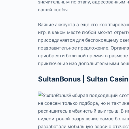
значительным по этапу, адресованным н
вашей особы.
Ваяние аккаунта а еще его кооптирова
игр, в каком месте любой может отрыть
присоединяется для беспокоящему свет
поздравительное предложение. Организу
приобрести большой премия в размере 
приключение изо дополнительными веще
SultanBonus | Sultan Casi
Выбирая подходящий слот
не совсем только подбора, но и тактик
распишитесь амбалистый выигрыш. В и
видеоигровой разрушение самое больш
разработали мобильную версию отечест