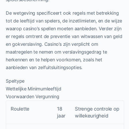
De wetgeving specificeert ook regels met betrekking
tot de leeftijd van spelers, de inzetlimieten, en de wijze
waarop casino’s spellen moeten aanbieden. Verder zijn
er regels omtrent de preventie van witwassen van geld
en gokverslaving. Casino’s zijn verplicht om
maatregelen te nemen om verslavingsgedrag te
herkennen en te helpen voorkomen, zoals het
aanbieden van zelfuitsluitingsopties.
Speltype
Wettelijke Minimumleeftijd
Voorwaarden Vergunning
Roulette
18
Strenge controle op
jaar
willekeurigheid