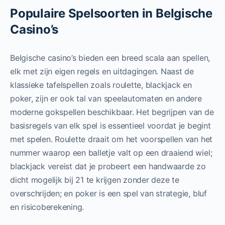
Populaire Spelsoorten in Belgische
Casino’s
Belgische casino’s bieden een breed scala aan spellen,
elk met zijn eigen regels en uitdagingen. Naast de
klassieke tafelspellen zoals roulette, blackjack en
poker, zijn er ook tal van speelautomaten en andere
moderne gokspellen beschikbaar. Het begrijpen van de
basisregels van elk spel is essentieel voordat je begint
met spelen. Roulette draait om het voorspellen van het
nummer waarop een balletje valt op een draaiend wiel;
blackjack vereist dat je probeert een handwaarde zo
dicht mogelijk bij 21 te krijgen zonder deze te
overschrijden; en poker is een spel van strategie, bluf
en risicoberekening.