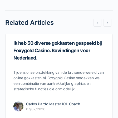
Related Articles
Ik heb 50 diverse gokkasten gespeeld bij
Foxygold Casino. Bevindingen voor
Nederland.
Tijdens onze ontdekking van de bruisende wereld van
online gokkasten bij Foxygold Casino ontdekken we
een combinatie van aantrekkelijke graphics en
strategische functies die onmiddellijk…
Carlos Pardo Master ICL Coach
07/02/2026