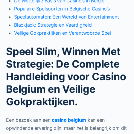
De Wettelijke Basis van Casino’s in België
Populaire Spelsoorten in Belgische Casino’s
Speelautomaten: Een Wereld van Entertainment
Blackjack: Strategie en Vaardigheid
Veilige Gokpraktijken en Verantwoorde Spel
Speel Slim, Winnen Met
Strategie: De Complete
Handleiding voor Casino
Belgium en Veilige
Gokpraktijken.
Een bezoek aan een
casino belgium
kan een
opwindende ervaring zijn, maar het is belangrijk om dit