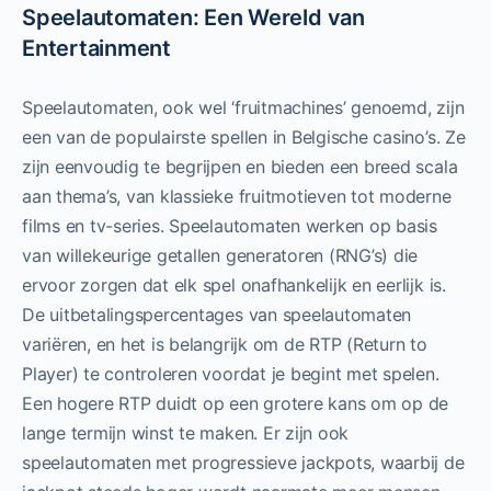
Speelautomaten: Een Wereld van
Entertainment
Speelautomaten, ook wel ‘fruitmachines’ genoemd, zijn
een van de populairste spellen in Belgische casino’s. Ze
zijn eenvoudig te begrijpen en bieden een breed scala
aan thema’s, van klassieke fruitmotieven tot moderne
films en tv-series. Speelautomaten werken op basis
van willekeurige getallen generatoren (RNG’s) die
ervoor zorgen dat elk spel onafhankelijk en eerlijk is.
De uitbetalingspercentages van speelautomaten
variëren, en het is belangrijk om de RTP (Return to
Player) te controleren voordat je begint met spelen.
Een hogere RTP duidt op een grotere kans om op de
lange termijn winst te maken. Er zijn ook
speelautomaten met progressieve jackpots, waarbij de