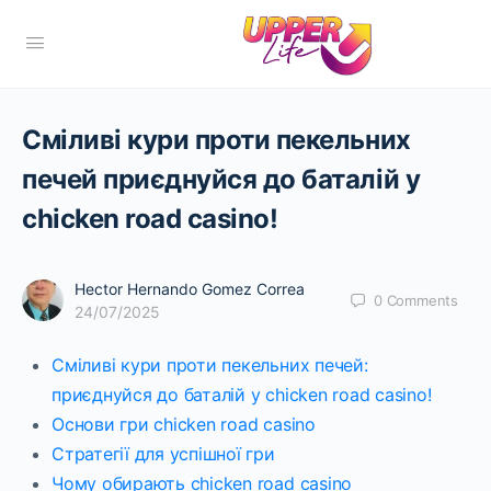
Сміливі кури проти пекельних
печей приєднуйся до баталій у
chicken road casino!
Hector Hernando Gomez Correa
0
Comments
24/07/2025
Сміливі кури проти пекельних печей:
приєднуйся до баталій у chicken road casino!
Основи гри chicken road casino
Стратегії для успішної гри
Чому обирають chicken road casino