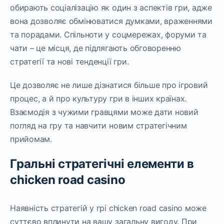
обирають соціалізацію як один з аспектів гри, адже
вона дозволяє обмінюватися думками, враженнями
та порадами. Спільноти у соцмережах, форуми та
чати – це місця, де підлягають обговоренню
стратегії та нові тенденції гри.
Це дозволяє не лише дізнатися більше про ігровий
процес, а й про культуру гри в інших країнах.
Взаємодія з чужими гравцями може дати новий
погляд на гру та навчити новим стратегічним
прийомам.
Гральні стратегічні елементи в
chicken road casino
Наявність стратегій у грі chicken road casino може
суттєво вплинути на вашу загальну вигоду. При