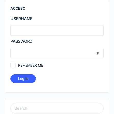
ACCESO
USERNAME
PASSWORD
REMEMBER ME
SEARCH