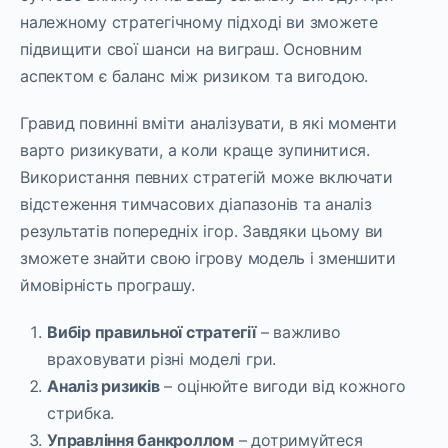
належному стратегічному підході ви зможете
підвищити свої шанси на виграш. Основним
аспектом є баланс між ризиком та вигодою.
Гравид повинні вміти аналізувати, в які моменти
варто ризикувати, а коли краще зупинитися.
Використання певних стратегій може включати
відстеження тимчасових діапазонів та аналіз
результатів попередніх ігор. Завдяки цьому ви
зможете знайти свою ігрову модель і зменшити
ймовірність програшу.
Вибір правильної стратегії
– важливо
враховувати різні моделі гри.
Аналіз ризиків
– оцінюйте вигоди від кожного
стрибка.
Управління банкроллом
– дотримуйтеся