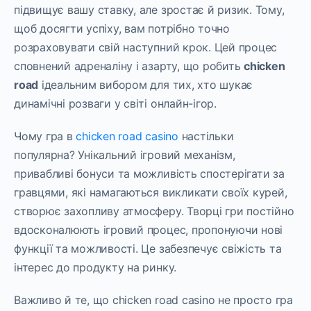
підвищує вашу ставку, але зростає й ризик. Тому,
щоб досягти успіху, вам потрібно точно
розраховувати свій наступний крок. Цей процес
сповнений адреналіну і азарту, що робить
chicken
road
ідеальним вибором для тих, хто шукає
динамічні розваги у світі онлайн-ігор.
Чому гра в
chicken road casino
настільки
популярна? Унікальний ігровий механізм,
привабливі бонуси та можливість спостерігати за
гравцями, які намагаються викликати своїх курей,
створює захопливу атмосферу. Творці гри постійно
вдосконалюють ігровий процес, пропонуючи нові
функції та можливості. Це забезпечує свіжість та
інтерес до продукту на ринку.
Важливо й те, що chicken road casino не просто гра