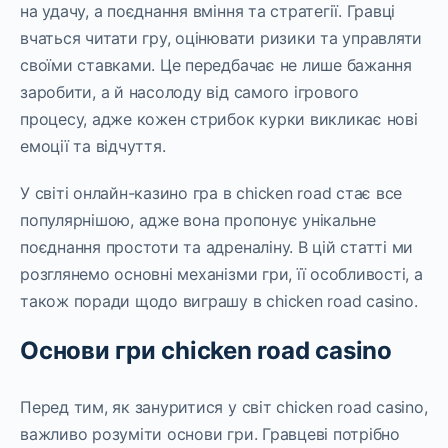
на удачу, а поєднання вміння та стратегії. Гравці
вчаться читати гру, оцінювати ризики та управляти
своїми ставками. Це передбачає не лише бажання
заробити, а й насолоду від самого ігрового
процесу, адже кожен стрибок курки викликає нові
емоції та відчуття.
У світі онлайн-казино гра в chicken road стає все
популярнішою, адже вона пропонує унікальне
поєднання простоти та адреналіну. В цій статті ми
розглянемо основні механізми гри, її особливості, а
також поради щодо виграшу в chicken road casino.
Основи гри chicken road casino
Перед тим, як зануритися у світ chicken road casino,
важливо розуміти основи гри. Гравцеві потрібно