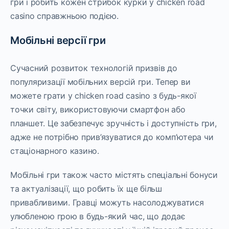
гри і робить кожен стрибок курки у chicken road
casino справжньою подією.
Мобільні версії гри
Сучасний розвиток технологій призвів до
популяризації мобільних версій гри. Тепер ви
можете грати у chicken road casino з будь-якої
точки світу, використовуючи смартфон або
планшет. Це забезпечує зручність і доступність гри,
адже не потрібно прив’язуватися до комп’ютера чи
стаціонарного казино.
Мобільні гри також часто містять спеціальні бонуси
та актуалізації, що робить їх ще більш
привабливими. Гравці можуть насолоджуватися
улюбленою грою в будь-який час, що додає