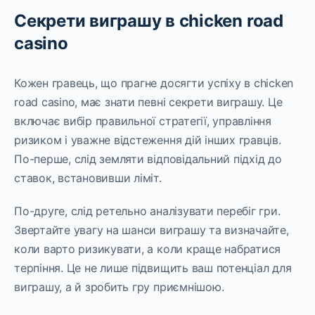
Секрети виграшу в chicken road
casino
Кожен гравець, що прагне досягти успіху в chicken
road casino, має знати певні секрети виграшу. Це
включає вибір правильної стратегії, управління
ризиком і уважне відстеження дій інших гравців.
По-перше, слід земляти відповідальний підхід до
ставок, встановивши ліміт.
По-друге, слід ретельно аналізувати перебіг гри.
Звертайте увагу на шанси виграшу та визначайте,
коли варто ризикувати, а коли краще набратися
терпіння. Це не лише підвищить ваш потенціал для
виграшу, а й зробить гру приємнішою.