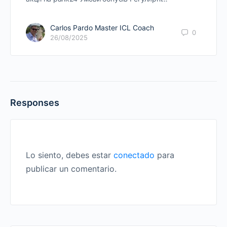
Carlos Pardo Master ICL Coach
0
26/08/2025
Responses
Lo siento, debes estar
conectado
para
publicar un comentario.