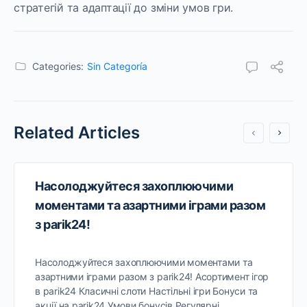
стратегій та адаптації до зміни умов гри.
Categories:
Sin Categoría
Related Articles
Насолоджуйтеся захоплюючими
моментами та азартними іграми разом
з parik24!
Насолоджуйтеся захоплюючими моментами та
азартними іграми разом з parik24! Асортимент ігор
в parik24 Класичні слоти Настільні ігри Бонуси та
акції на parik24 Умови бонусів Регулярні…