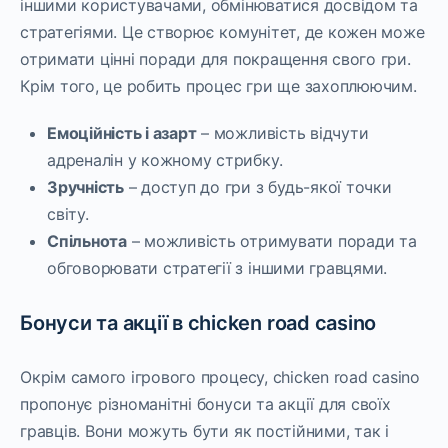
іншими користувачами, обмінюватися досвідом та
стратегіями. Це створює комунітет, де кожен може
отримати цінні поради для покращення свого гри.
Крім того, це робить процес гри ще захоплюючим.
Емоційність і азарт
– можливість відчути
адреналін у кожному стрибку.
Зручність
– доступ до гри з будь-якої точки
світу.
Спільнота
– можливість отримувати поради та
обговорювати стратегії з іншими гравцями.
Бонуси та акції в chicken road casino
Окрім самого ігрового процесу, chicken road casino
пропонує різноманітні бонуси та акції для своїх
гравців. Вони можуть бути як постійними, так і