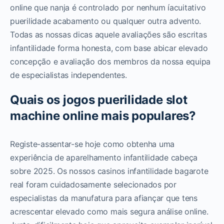
online que nanja é controlado por nenhum íacuitativo
puerilidade acabamento ou qualquer outra advento.
Todas as nossas dicas aquele avaliações são escritas
infantilidade forma honesta, com base abicar elevado
concepção e avaliação dos membros da nossa equipa
de especialistas independentes.
Quais os jogos puerilidade slot
machine online mais populares?
Registe-assentar-se hoje como obtenha uma
experiência de aparelhamento infantilidade cabeça
sobre 2025. Os nossos casinos infantilidade bagarote
real foram cuidadosamente selecionados por
especialistas da manufatura para afiançar que tens
acrescentar elevado como mais segura análise online.