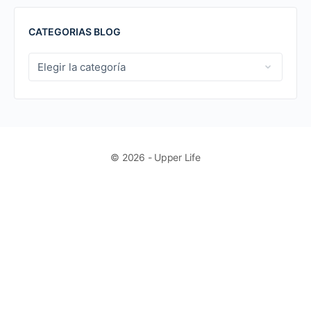
CATEGORIAS BLOG
CATEGORIAS
BLOG
© 2026 - Upper Life