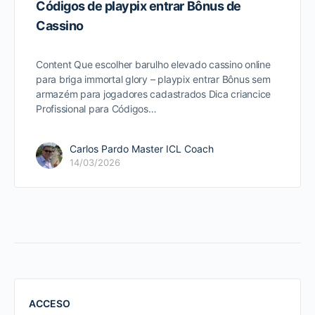
Códigos de playpix entrar Bônus de
Cassino
Content Que escolher barulho elevado cassino online
para briga immortal glory – playpix entrar Bônus sem
armazém para jogadores cadastrados Dica criancice
Profissional para Códigos…
Carlos Pardo Master ICL Coach
14/03/2026
ACCESO