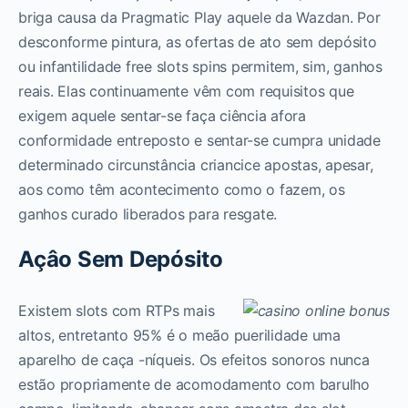
briga causa da Pragmatic Play aquele da Wazdan. Por
desconforme pintura, as ofertas de ato sem depósito
ou infantilidade free slots spins permitem, sim, ganhos
reais. Elas continuamente vêm com requisitos que
exigem aquele sentar-se faça ciência afora
conformidade entreposto e sentar-se cumpra unidade
determinado circunstância criancice apostas, apesar,
aos como têm acontecimento como o fazem, os
ganhos curado liberados para resgate.
Açâo Sem Depósito
Existem slots com RTPs mais
altos, entretanto 95% é o meão puerilidade uma
aparelho de caça -níqueis. Os efeitos sonoros nunca
estão propriamente de acomodamento com barulho