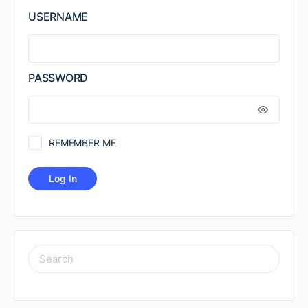
USERNAME
PASSWORD
REMEMBER ME
SEARCH
FOR: