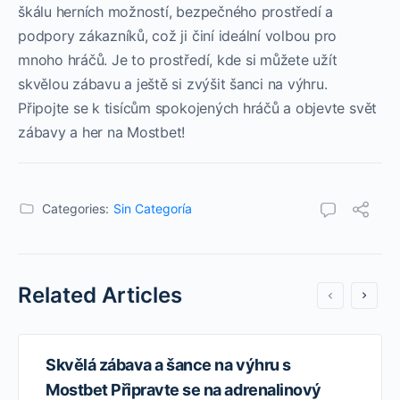
škálu herních možností, bezpečného prostředí a
podpory zákazníků, což ji činí ideální volbou pro
mnoho hráčů. Je to prostředí, kde si můžete užít
skvělou zábavu a ještě si zvýšit šanci na výhru.
Připojte se k tisícům spokojených hráčů a objevte svět
zábavy a her na Mostbet!
Categories:
Sin Categoría
Related Articles
Skvělá zábava a šance na výhru s
Mostbet Připravte se na adrenalinový