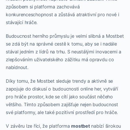
způsobem si platforma zachovává
konkurenceschopnost a zůstává atraktivní pro nové i
stávající hráče.
Budoucnost herního průmyslu je velmi slibná a Mostbet
se zdá být na správné cestě k tomu, aby se i nadále
stával jedním z lídrů na trhu. S neustálými inovacemi a
zlepšováním uživatelského zážitku má opravdu co
nabídnout.
Díky tomu, že Mostbet sleduje trendy a aktivně se
zapojuje do diskusí o budoucnosti online her, vytváří
pro hráče prostor, kde se cítí jako součást něčeho
většího. Tímto způsobem zajišťuje nejen budoucnost
své platformy, ale také pozitivní prostředí pro hráče.
V závěru lze říci, že platforma
mostbet
nabízí širokou