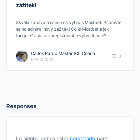
zážitek!
Skvělá zábava a šance na výhru s Mostbet: Připravte
se na adrenalinový zážitek! Co je Mostbet a jak
funguje? Jak se zaregistrovat a vytvořit účet?…
Carlos Pardo Master ICL Coach
0
07/07/2025
Responses
Lo siento, debes estar
conectado
para