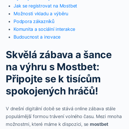
Jak se registrovat na Mostbet
Možnosti vkladu a výběru
Podpora zákazníků
Komunita a sociální interakce
Budoucnost a inovace
Skvělá zábava a šance
na výhru s Mostbet:
Připojte se k tisícům
spokojených hráčů!
V dnešní digitální době se stává online zábava stále
populárnější formou trávení volného času. Mezi mnoha
možnostmi, které máme k dispozici, se
mostbet