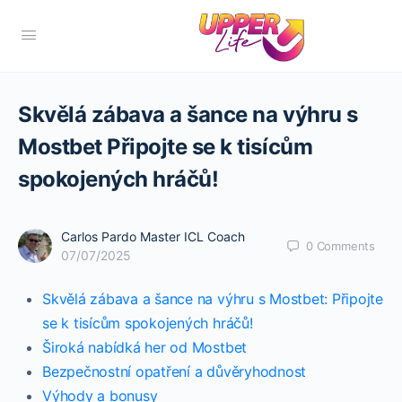
Skvělá zábava a šance na výhru s
Mostbet Připojte se k tisícům
spokojených hráčů!
Carlos Pardo Master ICL Coach
0
Comments
07/07/2025
Skvělá zábava a šance na výhru s Mostbet: Připojte
se k tisícům spokojených hráčů!
Široká nabídká her od Mostbet
Bezpečnostní opatření a důvěryhodnost
Výhody a bonusy