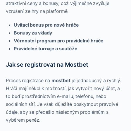
atraktivní ceny a bonusy, což výjimečně zvyšuje
vzrušení ze hry na platformě.
Uvítací bonus pro nové hráče
Bonusy za vklady
Věrnostní program pro pravidelné hráče
Pravidelné turnaje a soutěže
Jak se registrovat na Mostbet
Proces registrace na
mostbet
je jednoduchý a rychlý.
Hráči mají několik možností, jak vytvořit nový účet, a
to buď prostřednictvím e-mailu, telefonu, nebo
sociálních sítí. Je však důležité poskytnout pravdivé
údaje, aby se předešlo následným problémům s
výběrem peněz.