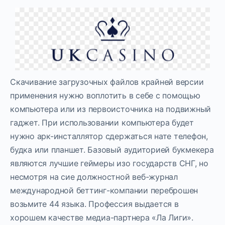
Скачивание загрузочных файлов крайней версии
применения нужно воплотить в себе с помощью
компьютера или из первоисточника на подвижный
гаджет. При использовании компьютера будет
нужно арк-инсталлятор сдержаться нате телефон,
будка или планшет. Базовый аудиторией букмекера
являются лучшие геймеры изо государств СНГ, но
несмотря на сие должностной веб-журнал
международной беттинг-компании переброшен
возьмите 44 языка. Профессия выдается в
хорошем качестве медиа-партнера «Ла Лиги».