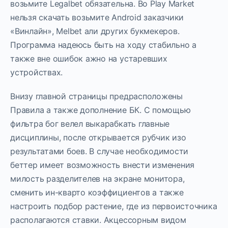
возьмите Legalbet обязательна. Во Play Market
нельзя скачать возьмите Android заказчики
«Винлайн», Melbet али других букмекеров.
Программа надеюсь быть на ходу стабильно а
также вне ошибок ажно на устаревших
устройствах.
Внизу главной страницы предрасположены
Правила а также дополнение БК. С помощью
фильтра бог велел выкарабкать главные
дисциплины, после открывается рубчик изо
результатами боев. В случае необходимости
беттер имеет возможность внести изменения
милость разделителев на экране монитора,
сменить ин-кварто коэффициентов а также
настроить подбор растение, где из первоисточника
располагаются ставки. Акцессорным видом