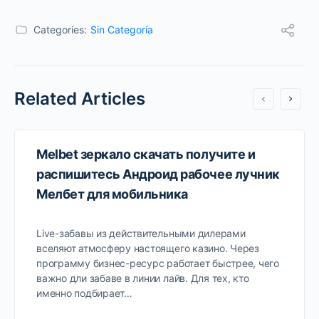
Categories:
Sin Categoría
Related Articles
Melbet зеркало скачать получите и
распишитесь Андроид рабочее лучник
Мелбет для мобильника
Live-забавы из действительными дилерами
вселяют атмосферу настоящего казино. Через
программу бизнес-ресурс работает быстрее, чего
важно дли забаве в линии лайв. Для тех, кто
именно подбирает…