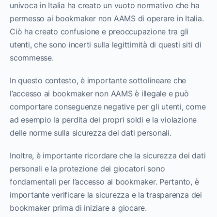
univoca in Italia ha creato un vuoto normativo che ha
permesso ai bookmaker non AAMS di operare in Italia.
Ciò ha creato confusione e preoccupazione tra gli
utenti, che sono incerti sulla legittimità di questi siti di
scommesse.
In questo contesto, è importante sottolineare che
l’accesso ai bookmaker non AAMS è illegale e può
comportare conseguenze negative per gli utenti, come
ad esempio la perdita dei propri soldi e la violazione
delle norme sulla sicurezza dei dati personali.
Inoltre, è importante ricordare che la sicurezza dei dati
personali e la protezione dei giocatori sono
fondamentali per l’accesso ai bookmaker. Pertanto, è
importante verificare la sicurezza e la trasparenza dei
bookmaker prima di iniziare a giocare.