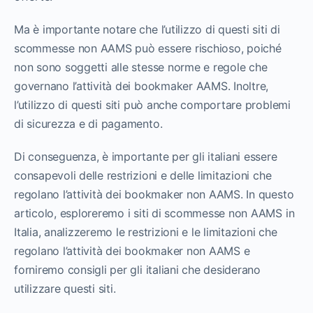
Ma è importante notare che l’utilizzo di questi siti di
scommesse non AAMS può essere rischioso, poiché
non sono soggetti alle stesse norme e regole che
governano l’attività dei bookmaker AAMS. Inoltre,
l’utilizzo di questi siti può anche comportare problemi
di sicurezza e di pagamento.
Di conseguenza, è importante per gli italiani essere
consapevoli delle restrizioni e delle limitazioni che
regolano l’attività dei bookmaker non AAMS. In questo
articolo, esploreremo i siti di scommesse non AAMS in
Italia, analizzeremo le restrizioni e le limitazioni che
regolano l’attività dei bookmaker non AAMS e
forniremo consigli per gli italiani che desiderano
utilizzare questi siti.