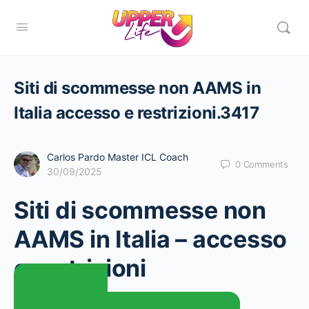
Siti di scommesse non AAMS in
Italia accesso e restrizioni.3417
Carlos Pardo Master ICL Coach
0
Comments
30/09/2025
Siti di scommesse non
AAMS in Italia – accesso
e restrizioni