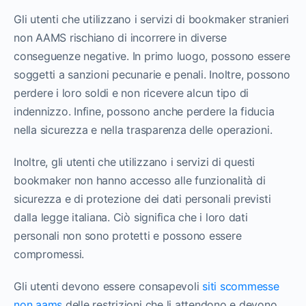
Gli utenti che utilizzano i servizi di bookmaker stranieri
non AAMS rischiano di incorrere in diverse
conseguenze negative. In primo luogo, possono essere
soggetti a sanzioni pecunarie e penali. Inoltre, possono
perdere i loro soldi e non ricevere alcun tipo di
indennizzo. Infine, possono anche perdere la fiducia
nella sicurezza e nella trasparenza delle operazioni.
Inoltre, gli utenti che utilizzano i servizi di questi
bookmaker non hanno accesso alle funzionalità di
sicurezza e di protezione dei dati personali previsti
dalla legge italiana. Ciò significa che i loro dati
personali non sono protetti e possono essere
compromessi.
Gli utenti devono essere consapevoli
siti scommesse
non aams
delle restrizioni che li attendono e devono