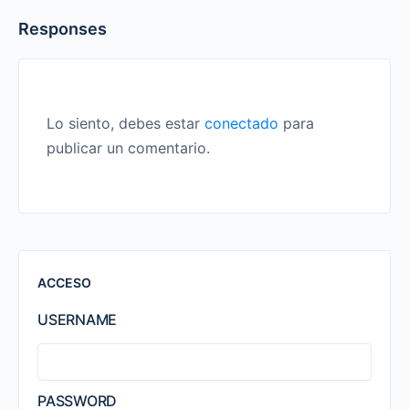
Responses
Lo siento, debes estar
conectado
para
publicar un comentario.
ACCESO
USERNAME
PASSWORD