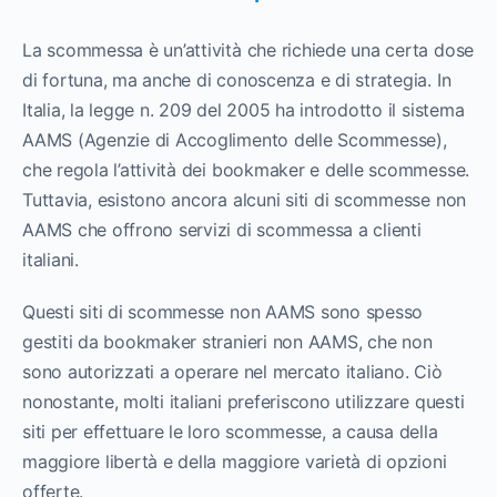
La scommessa è un’attività che richiede una certa dose
di fortuna, ma anche di conoscenza e di strategia. In
Italia, la legge n. 209 del 2005 ha introdotto il sistema
AAMS (Agenzie di Accoglimento delle Scommesse),
che regola l’attività dei bookmaker e delle scommesse.
Tuttavia, esistono ancora alcuni siti di scommesse non
AAMS che offrono servizi di scommessa a clienti
italiani.
Questi siti di scommesse non AAMS sono spesso
gestiti da bookmaker stranieri non AAMS, che non
sono autorizzati a operare nel mercato italiano. Ciò
nonostante, molti italiani preferiscono utilizzare questi
siti per effettuare le loro scommesse, a causa della
maggiore libertà e della maggiore varietà di opzioni
offerte.