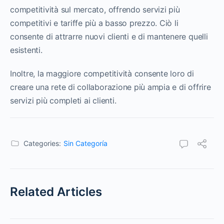
competitività sul mercato, offrendo servizi più
competitivi e tariffe più a basso prezzo. Ciò li
consente di attrarre nuovi clienti e di mantenere quelli
esistenti.
Inoltre, la maggiore competitività consente loro di
creare una rete di collaborazione più ampia e di offrire
servizi più completi ai clienti.
Categories:
Sin Categoría
Related Articles