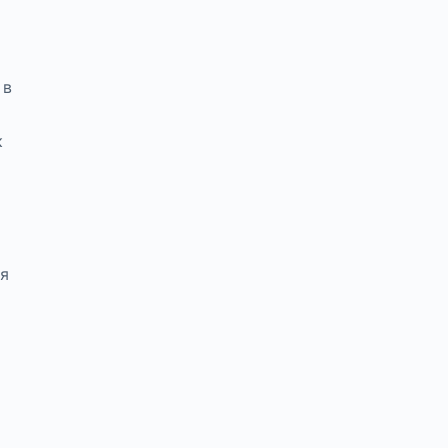
 в
к
я