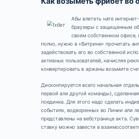
Как возыметь фрибет во 
Абы влететь нате интернет
браузеры с защищенным об
своем собственном офисе, 
полно, нужно в «Витрине» прочитать а
задействовать его во собственной исп
активных пользователей, начисляя рек
конвертировать в аржаны возьмите сче
Дисконтируется всего начальная отдел
первой али другой команды), сделанная
поединка. Для этого надо сделать инд
событиях, водворенных во Линии али ла
представлены на вебстранице акта. Су
ставку можно завести в взаимосоответ