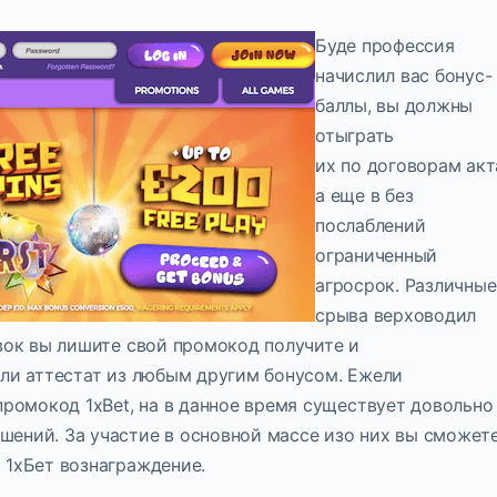
Буде профессия
начислил вас бонус-
баллы, вы должны
отыграть
их по договорам акт
а еще в без
послаблений
ограниченный
агросрок. Различные
срыва верховодил
вок вы лишите свой промокод получите и
али аттестат из любым другим бонусом. Ежели
промокод 1xBet, на в данное время существует довольно
ений. За участие в основной массе изо них вы сможет
 1хБет вознаграждение.