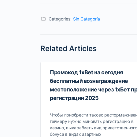
Categories:
Sin Categoría
Related Articles
Промокод 1xBet на сегодня
бесплатный вознаграждение
местоположение через 1хБет п
регистрации 2025
Чтобы приобрести таково растормаживан
геймеру нужно миновать регистрацию в
казино, выкарабкать вид приветственног
бонуса в видах азартных