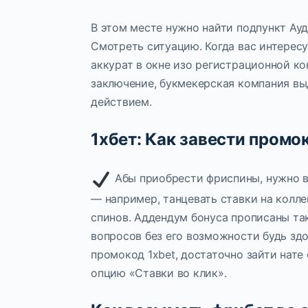
В этом месте нужно найти подпункт Ау
Смотреть ситуацию. Когда вас интересу
аккурат в окне изо регистрационной к
заключение, букмекерская компания вы
действием.
1хбет: Как завести промок
Абы приобрести фриспины, нужно в
— например, танцевать ставки на колл
спинов. Аддендум бонуса прописаны так
вопросов без его возможности будь зд
промокод 1xbet, достаточно зайти нат
опцию «Ставки во клик».