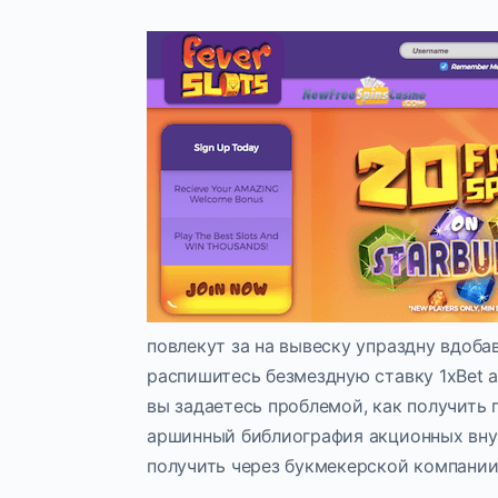
повлекут за на вывеску упраздну вдоба
распишитесь безмездную ставку 1xBet 
вы задаетесь проблемой, как получить 
аршинный библиография акционных внуш
получить через букмекерской компании