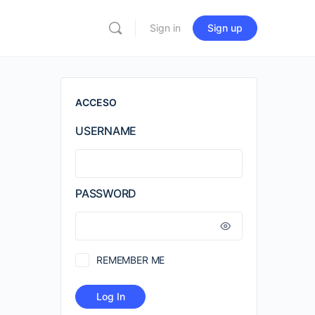
Sign in
Sign up
ACCESO
USERNAME
PASSWORD
REMEMBER ME