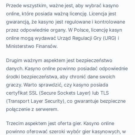
Przede wszystkim, ważne jest, aby wybrać kasyno
online, które posiada ważną licencję. Licencja jest
gwarancją, że kasyno jest regulowane i kontrolowane
przez odpowiednie organy. W Polsce, licencję kasyn
online mogą wydawać Urząd Regulacji Gry (URG) i
Ministerstwo Finansów.
Drugim ważnym aspektem jest bezpieczeństwo
danych. Kasyno online powinno posiadać odpowiednie
środki bezpieczeństwa, aby chronić dane swoich
graczy. Warto sprawdzić, czy kasyno posiada
certyfikat SSL (Secure Sockets Layer) lub TLS
(Transport Layer Security), co gwarantuje bezpieczne
połączenie z serwerem.
Trzecim aspektem jest oferta gier. Kasyno online
powinno oferować szeroki wybór gier kasynowych, w