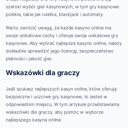
szeroki wybór gier kasynowych, w tym gry kasynowe
polskie, takie jak ruletka, blackjack i automaty.
Warto zwrócić uwagę, że każde kasyno online ma
swoje unikatowe cechy i oferuje swoje unikatowe gry
kasynowe. Aby wybrać najlepsze kasyno online, należy
dokładnie sprawdzić jego licencję, bezpieczeństwo
płatności i jakość gier.
Wskazówki dla graczy
Jeśli szukasz najlepszych kasyn online, które oferują
bezpieczne i uczciwe gry kasynowe, to jesteś w
odpowiednim miejscu. W tym artykule przedstawiamy
wskazówki dla graczy, aby pomóc w wyborze
najlepszego kasyna online.