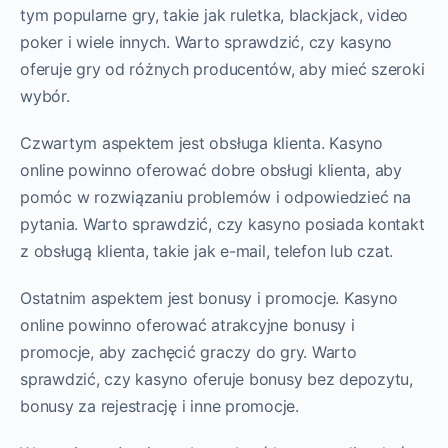
tym popularne gry, takie jak ruletka, blackjack, video
poker i wiele innych. Warto sprawdzić, czy kasyno
oferuje gry od różnych producentów, aby mieć szeroki
wybór.
Czwartym aspektem jest obsługa klienta. Kasyno
online powinno oferować dobre obsługi klienta, aby
pomóc w rozwiązaniu problemów i odpowiedzieć na
pytania. Warto sprawdzić, czy kasyno posiada kontakt
z obsługą klienta, takie jak e-mail, telefon lub czat.
Ostatnim aspektem jest bonusy i promocje. Kasyno
online powinno oferować atrakcyjne bonusy i
promocje, aby zachęcić graczy do gry. Warto
sprawdzić, czy kasyno oferuje bonusy bez depozytu,
bonusy za rejestrację i inne promocje.