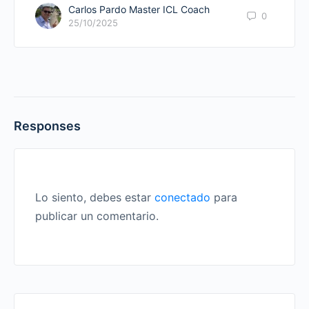
Carlos Pardo Master ICL Coach
0
25/10/2025
Responses
Lo siento, debes estar
conectado
para
publicar un comentario.