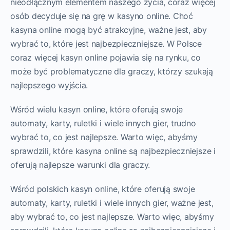
nieodłącznym elementem naszego życia, coraz więcej
osób decyduje się na grę w kasyno online. Choć
kasyna online mogą być atrakcyjne, ważne jest, aby
wybrać to, które jest najbezpieczniejsze. W Polsce
coraz więcej kasyn online pojawia się na rynku, co
może być problematyczne dla graczy, którzy szukają
najlepszego wyjścia.
Wśród wielu kasyn online, które oferują swoje
automaty, karty, ruletki i wiele innych gier, trudno
wybrać to, co jest najlepsze. Warto więc, abyśmy
sprawdzili, które kasyna online są najbezpieczniejsze i
oferują najlepsze warunki dla graczy.
Wśród polskich kasyn online, które oferują swoje
automaty, karty, ruletki i wiele innych gier, ważne jest,
aby wybrać to, co jest najlepsze. Warto więc, abyśmy