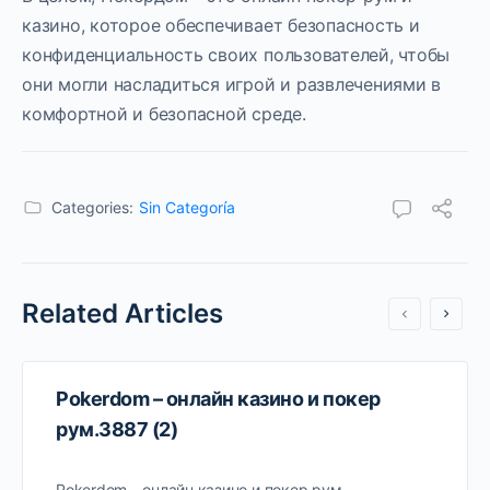
казино, которое обеспечивает безопасность и
конфиденциальность своих пользователей, чтобы
они могли насладиться игрой и развлечениями в
комфортной и безопасной среде.
Categories:
Sin Categoría
Related Articles
Pokerdom – онлайн казино и покер
рум.3887 (2)
Pokerdom – онлайн казино и покер рум