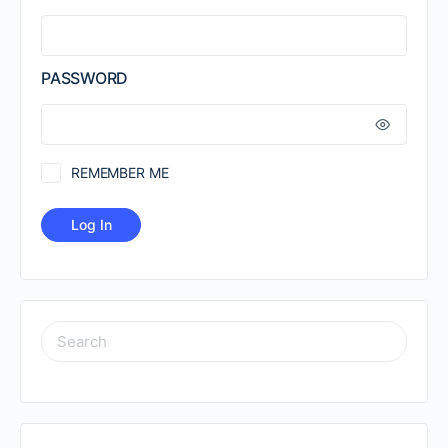
PASSWORD
REMEMBER ME
SEARCH
FOR: