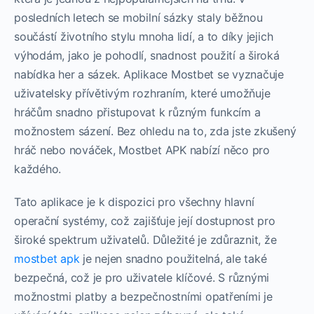
posledních letech se mobilní sázky staly běžnou
součástí životního stylu mnoha lidí, a to díky jejich
výhodám, jako je pohodlí, snadnost použití a široká
nabídka her a sázek. Aplikace Mostbet se vyznačuje
uživatelsky přívětivým rozhraním, které umožňuje
hráčům snadno přistupovat k různým funkcím a
možnostem sázení. Bez ohledu na to, zda jste zkušený
hráč nebo nováček, Mostbet APK nabízí něco pro
každého.
Tato aplikace je k dispozici pro všechny hlavní
operační systémy, což zajišťuje její dostupnost pro
široké spektrum uživatelů. Důležité je zdůraznit, že
mostbet apk
je nejen snadno použitelná, ale také
bezpečná, což je pro uživatele klíčové. S různými
možnostmi platby a bezpečnostními opatřeními je