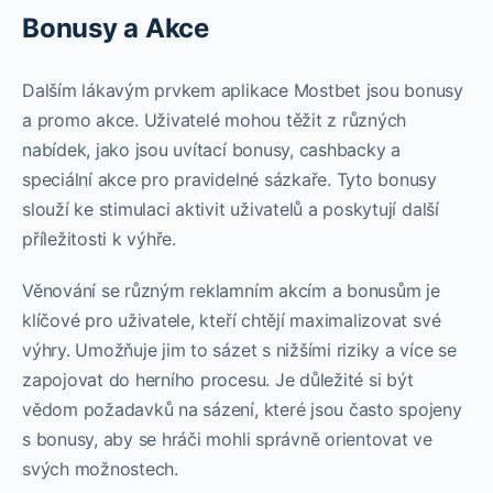
Bonusy a Akce
Dalším lákavým prvkem aplikace Mostbet jsou bonusy
a promo akce. Uživatelé mohou těžit z různých
nabídek, jako jsou uvítací bonusy, cashbacky a
speciální akce pro pravidelné sázkaře. Tyto bonusy
slouží ke stimulaci aktivit uživatelů a poskytují další
příležitosti k výhře.
Věnování se různým reklamním akcím a bonusům je
klíčové pro uživatele, kteří chtějí maximalizovat své
výhry. Umožňuje jim to sázet s nižšími riziky a více se
zapojovat do herního procesu. Je důležité si být
vědom požadavků na sázení, které jsou často spojeny
s bonusy, aby se hráči mohli správně orientovat ve
svých možnostech.