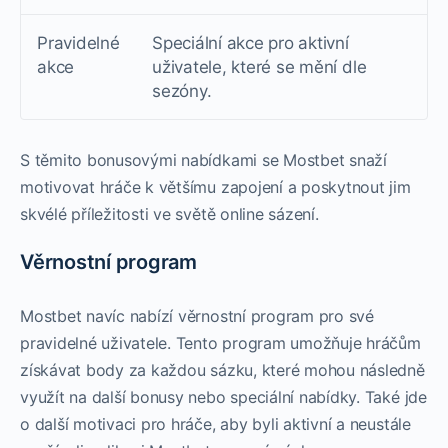
Pravidelné
Speciální akce pro aktivní
akce
uživatele, které se mění dle
sezóny.
S těmito bonusovými nabídkami se Mostbet snaží
motivovat hráče k většímu zapojení a poskytnout jim
skvélé příležitosti ve světě online sázení.
Věrnostní program
Mostbet navíc nabízí věrnostní program pro své
pravidelné uživatele. Tento program umožňuje hráčům
získávat body za každou sázku, které mohou následně
využít na další bonusy nebo speciální nabídky. Také jde
o další motivaci pro hráče, aby byli aktivní a neustále