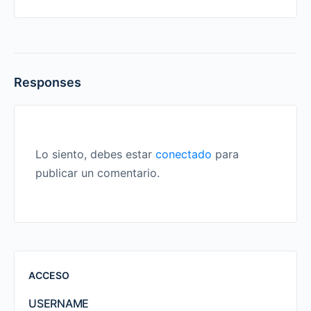
Responses
Lo siento, debes estar
conectado
para
publicar un comentario.
ACCESO
USERNAME