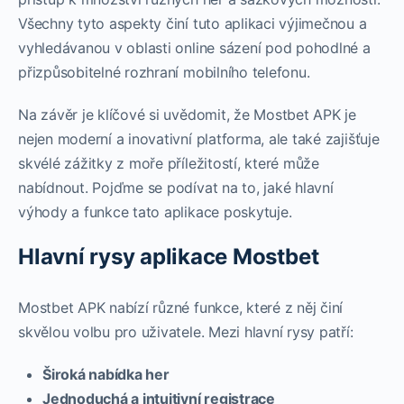
Všechny tyto aspekty činí tuto aplikaci výjimečnou a
vyhledávanou v oblasti online sázení pod pohodlné a
přizpůsobitelné rozhraní mobilního telefonu.
Na závěr je klíčové si uvědomit, že Mostbet APK je
nejen moderní a inovativní platforma, ale také zajišťuje
skvélé zážitky z moře příležitostí, které může
nabídnout. Pojďme se podívat na to, jaké hlavní
výhody a funkce tato aplikace poskytuje.
Hlavní rysy aplikace Mostbet
Mostbet APK nabízí různé funkce, které z něj činí
skvělou volbu pro uživatele. Mezi hlavní rysy patří:
Široká nabídka her
Jednoduchá a intuitivní registrace