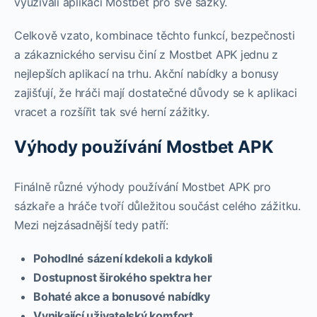
využívali aplikaci Mostbet pro své sázky.
Celkově vzato, kombinace těchto funkcí, bezpečnosti
a zákaznického servisu činí z Mostbet APK jednu z
nejlepších aplikací na trhu. Akční nabídky a bonusy
zajišťují, že hráči mají dostatečné důvody se k aplikaci
vracet a rozšířit tak své herní zážitky.
Výhody používání Mostbet APK
Finálně různé výhody používání Mostbet APK pro
sázkaře a hráče tvoří důležitou součást celého zážitku.
Mezi nejzásadnější tedy patří:
Pohodlné sázení kdekoli a kdykoli
Dostupnost širokého spektra her
Bohaté akce a bonusové nabídky
Vynikající uživatelský komfort