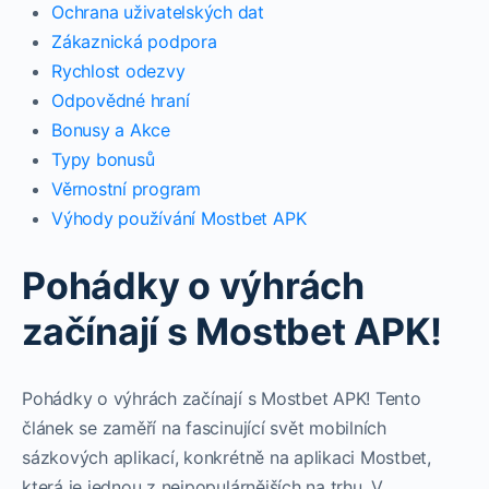
Ochrana uživatelských dat
Zákaznická podpora
Rychlost odezvy
Odpovědné hraní
Bonusy a Akce
Typy bonusů
Věrnostní program
Výhody používání Mostbet APK
Pohádky o výhrách
začínají s Mostbet APK!
Pohádky o výhrách začínají s Mostbet APK! Tento
článek se zaměří na fascinující svět mobilních
sázkových aplikací, konkrétně na aplikaci Mostbet,
která je jednou z nejpopulárnějších na trhu. V