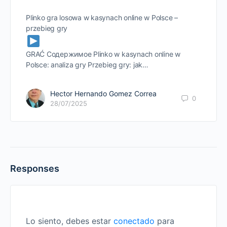
Plinko gra losowa w kasynach online w Polsce –
przebieg gry
GRAĆ Содержимое Plinko w kasynach online w
Polsce: analiza gry Przebieg gry: jak…
Hector Hernando Gomez Correa
0
28/07/2025
Responses
Lo siento, debes estar
conectado
para