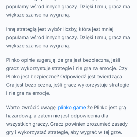
popularny wśród innych graczy. Dzięki temu, gracz ma
większe szanse na wygraną.
Inną strategią jest wybór liczby, która jest mniej
popularna wśród innych graczy. Dzięki temu, gracz ma
większe szanse na wygraną.
Plinko opinie sugerują, że gra jest bezpieczna, jeśli
gracz wykorzystuje strategie i nie gra na emocje. Czy
Plinko jest bezpieczne? Odpowiedź jest twierdząca.
Gra jest bezpieczna, jeśli gracz wykorzystuje strategie
i nie gra na emocje.
Warto zwrócić uwagę,
plinko game
że Plinko jest grą
hazardową, a zatem nie jest odpowiednia dla
wszystkich graczy. Gracz powinien zrozumieć zasady
gry i wykorzystać strategie, aby wygrać w tej grze.