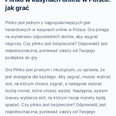
jak grać
Plinko jest jednym z najpopularniejszych gier
hazardowych w kasynach online w Polsce. Gra polega
na wybieraniu odpowiednich slotów, aby wygrać
nagrody. Czy plinko jest bezpieczne? Odpowiedź jest
niejednoznaczna, ponieważ zależy od Twojego
podejścia do gry.
Gra Plinko jest prostym i intuicyjnym, co sprawia, że
jest dostępna dla każdego. Aby zagrać, musisz wybrać
slot, na którym chcesz zagrać, a następnie wybrać
liczbę monet, które chcesz wydać. Następnie, system
losowy wybierze slot, na którym twoje monety będą
spadać. Czy plinko jest bezpieczne? Odpowiedź jest
niejednoznaczna, ponieważ zależy od Twojego