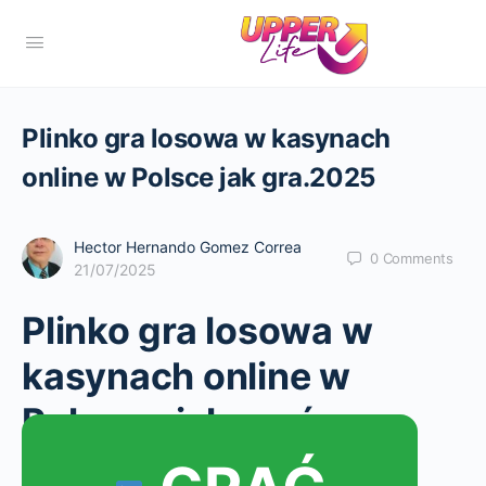
Plinko gra losowa w kasynach
online w Polsce jak gra.2025
Hector Hernando Gomez Correa
0
Comments
21/07/2025
Plinko gra losowa w
kasynach online w
Polsce – jak grać