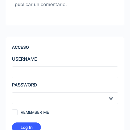
publicar un comentario.
ACCESO
USERNAME
PASSWORD
REMEMBER ME