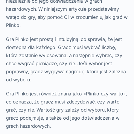
niezależnie od jego doświadczenia w grach
hazardowych. W niniejszym artykule przedstawimy
wstęp do gry, aby pomoć Ci w zrozumieniu, jak grać w
Plinko.
Gra Plinko jest prostą i intuicyjną, co sprawia, że jest
dostępna dla każdego. Gracz musi wybrać liczbę,
która zostanie wylosowana, a następnie wybrać, czy
chce wygrać pieniądze, czy nie. Jeśli wybór jest
poprawny, gracz wygrywa nagrodę, która jest zależna
od wyboru.
Gra Plinko jest również znana jako «Plinko czy warto»,
co oznacza, że gracz musi zdecydować, czy warto
grać, czy nie. Wartość gry zależy od wyboru, który
gracz podejmuje, a także od jego doświadczenia w
grach hazardowych.