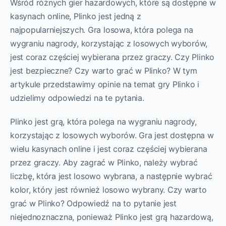
Wśród różnych gier hazardowych, które są dostępne w
kasynach online, Plinko jest jedną z
najpopularniejszych. Gra losowa, która polega na
wygraniu nagrody, korzystając z losowych wyborów,
jest coraz częściej wybierana przez graczy. Czy Plinko
jest bezpieczne? Czy warto grać w Plinko? W tym
artykule przedstawimy opinie na temat gry Plinko i
udzielimy odpowiedzi na te pytania.
Plinko jest grą, która polega na wygraniu nagrody,
korzystając z losowych wyborów. Gra jest dostępna w
wielu kasynach online i jest coraz częściej wybierana
przez graczy. Aby zagrać w Plinko, należy wybrać
liczbę, która jest losowo wybrana, a następnie wybrać
kolor, który jest również losowo wybrany. Czy warto
grać w Plinko? Odpowiedź na to pytanie jest
niejednoznaczna, ponieważ Plinko jest grą hazardową,