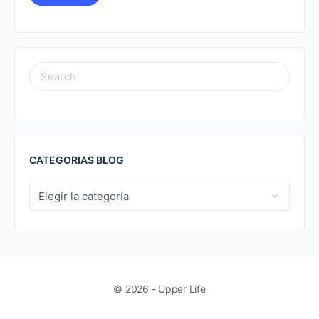
SEARCH
FOR:
CATEGORIAS BLOG
CATEGORIAS
BLOG
© 2026 - Upper Life