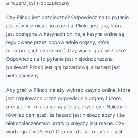
a hazard jest niebezpieczny.
Czy Plinko jest bezpieczne? Odpowiedź na to pytanie
jest również niejednoznaczna. Plinko jest grą, która
jest dostępna w kasynach online, a kasyna online są
regulowane przez odpowiednie organy, które
monitorują ich działalność. Czy warto grać w Plinko?
Odpowiedź na to pytanie jest niejednoznaczna,
ponieważ Plinko jest grą hazardową, a hazard jest
niebezpieczny.
Aby grać w Plinko, należy wybrać kasyno online, które
jest regulowane przez odpowiednie organy i które
oferuje Plinko jako jedną z dostępnych gier. Należy
również pamiętać, że hazard jest niebezpieczny i że
niebezpieczeństwo utraty pieniędzy jest realne. Czy
warto grać w Plinko? Odpowiedź na to pytanie jest