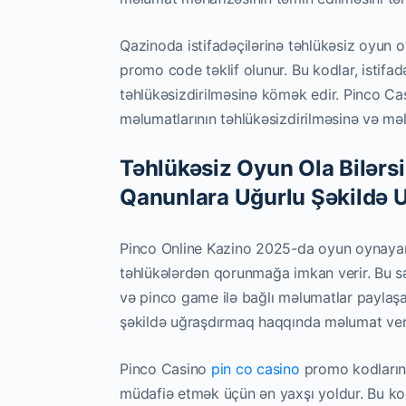
Qazinoda istifadəçilərinə təhlükəsiz oyu
promo code təklif olunur. Bu kodlar, istifad
təhlükəsizdirilməsinə kömək edir. Pinco Casi
məlumatlarının təhlükəsizdirilməsinə və mə
Təhlükəsiz Oyun Ola Bilərs
Qanunlara Uğurlu Şəkildə 
Pinco Online Kazino 2025-da oyun oynayand
təhlükələrdən qorunmağa imkan verir. Bu s
və pinco game ilə bağlı məlumatlar payla
şəkildə uğraşdırmaq haqqında məlumat ver
Pinco Casino
pin co casino
promo kodlarını
müdafiə etmək üçün ən yaxşı yoldur. Bu k