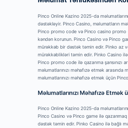
Pinco Online Kazino 2025-da məlumatlarını
dəstəkləyir. Pinco Casino, məlumatların məha
Pinco promo code və Pinco casino promo co
kəndən korunun. Pinco Casino və Pinco ga
mürəkkəb bir dəstək təmin edir. Pinko az v
mürəkkəblikləri təmin edir. Pinko Casino i
Pinco promo code ilə qazanma şansınızı ar
məlumatlarınızı məhafızə etmək arasında mü
məlumatlarınızı məhafızə etmək üçün Pinco
Məlumatlarınızı Məhafızə Etmək ü
Pinco Online Kazino 2025-da məlumatlarınız
Pinco Casino və Pinco game ilə qazanmaq 
dəstək təmin edir. Pinko Casino ilə bağlı 