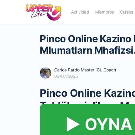
Actividad
Miembros
Cursos
Pinco Online Kazino 
Mlumatlarn Mhafizs
Carlos Pardo Master ICL Coach
03/07/2025
Pinco Online Kazin
Təhlükəsizlik və M
▶️ OYNA