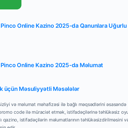
z: Pinco Online Kazino 2025-da Qanunlara Uğurlu
: Pinco Online Kazino 2025-da Məlumat
k üçün Məsuliyyətli Məsələlər
izliyi və məlumat məhafizəsi ilə bağlı məqsədlərini əsasəndə
promo code ilə müraciət etmək, istifadəçilərinə təhlükəsiz oy
qazino, istifadəçilərin məlumatlarının təhlükəsizdirilməsini v
in edir.