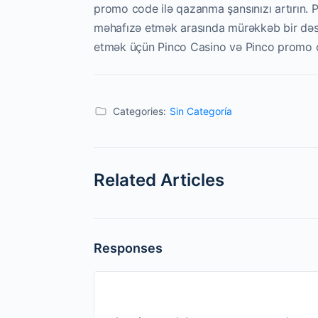
promo code ilə qazanma şansınızı artırın.
məhafızə etmək arasında mürəkkəb bir dəstə
etmək üçün Pinco Casino və Pinco promo co
Categories:
Sin Categoría
Related Articles
Responses