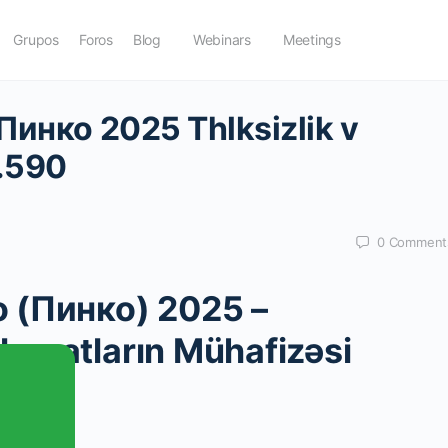
Grupos
Foros
Blog
Webinars
Meetings
Пинко 2025 Thlksizlik v
i.590
0
Comment
o (Пинко) 2025 –
əlumatların Mühafizəsi