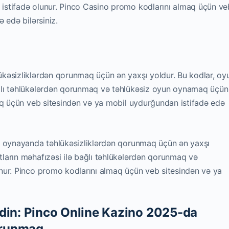
istifadə olunur. Pinco Casino promo kodlarını almaq üçün ve
 edə bilərsiniz.
kəsizliklərdən qorunmaq üçün ən yaxşı yoldur. Bu kodlar, oy
ğlı təhlükələrdən qorunmaq və təhlükəsiz oyun oynamaq üçün
aq üçün veb sitesindən və ya mobil uydurğundan istifadə edə
n oynayanda təhlükəsizliklərdən qorunmaq üçün ən yaxşı
ların məhafızəsi ilə bağlı təhlükələrdən qorunmaq və
nur. Pinco promo kodlarını almaq üçün veb sitesindən və ya
din: Pinco Online Kazino 2025-da
orunmaq