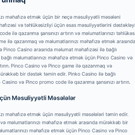
zı məhafızə etmək üçün bir neçə məsuliyyətli məsələni
fızəsi və təhlükəsizliyi üçün əsas məsuliyyətlərini dəstəkləyi
de ilə qazanma şansınızı artırın və məlumatlarınızı təhlükəs
me ilə qazanmaq və məlumatlarınızı məhafızə etmək arasınd
ə Pinco Casino arasında məlumat məhafızəsi ilə bağlı
lə bağlı məlumatlarınızı məhafızə etmək üçün Pinco Casino və
tırın. Pinco Casino və Pinco game ilə qazanmaq və
rəkkəb bir dəstək təmin edir. Pinko Casino ilə bağlı
 Casino və Pinco promo code ilə qazanma şansınızı artırın.
çün Məsuliyyətli Məsələlər
ı məhafızə etmək üçün məsuliyyətli məsələləri təmin edir.
və məlumatlarınızı məhafızə etmək arasında mürəkkəb bir
məlumatlarınızı məhafızə etmək üçün Pinco Casino və Pinco