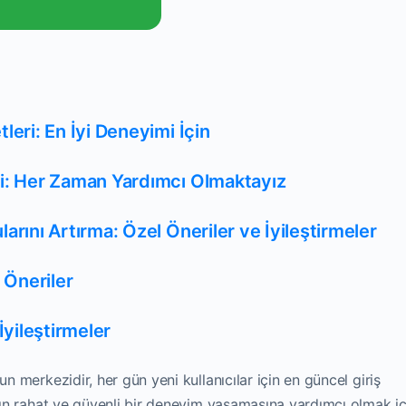
eri: En İyi Deneyimi İçin
i: Her Zaman Yardımcı Olmaktayız
rını Artırma: Özel Öneriler ve İyileştirmeler
 Öneriler
İyileştirmeler
un merkezidir, her gün yeni kullanıcılar için en güncel giriş
arın rahat ve güvenli bir deneyim yaşamasına yardımcı olmak iç