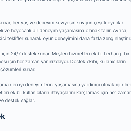
sunar, her yaş ve deneyim seviyesine uygun çeşitli oyunlar
eli ve heyecanlı bir deneyim yaşamasına olanak tanır. Ayrıca,
kici teklifler sunarak oyun deneyimini daha fazla zenginleştirir
ı için 24/7 destek sunar. Müşteri hizmetleri ekibi, herhangi bir
mesi için her zaman yanınızdaydı. Destek ekibi, kullanıcıların
 çözümleri sunar.
 zaman en iyi deneyimlerini yaşamasına yardımcı olmak için he
eri ekibi, kullanıcıların ihtiyaçlarını karşılamak için her zama
ve destek sağlar.
ek