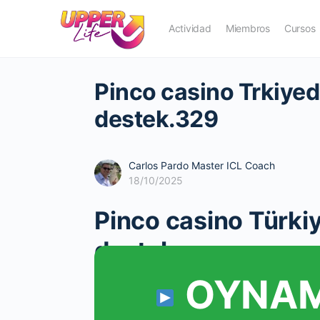
Actividad
Miembros
Cursos
Pinco casino Trkiyed
destek.329
Carlos Pardo Master ICL Coach
18/10/2025
Pinco casino Türkiy
destek
OYNA