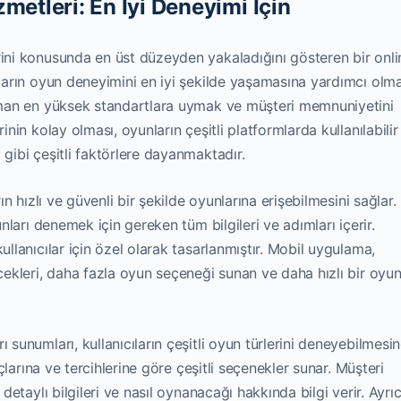
metleri: En İyi Deneyimi İçin
rini konusunda en üst düzeyden yakaladığını gösteren bir onli
ıların oyun deneyimini en iyi şekilde yaşamasına yardımcı olm
zaman en yüksek standartlara uymak ve müşteri memnuniyetini
inin kolay olması, oyunların çeşitli platformlarda kullanılabilir
 gibi çeşitli faktörlere dayanmaktadır.
ın hızlı ve güvenli bir şekilde oyunlarına erişebilmesini sağlar.
unları denemek için gereken tüm bilgileri ve adımları içerir.
ullanıcılar için özel olarak tasarlanmıştır. Mobil uygulama,
ecekleri, daha fazla oyun seçeneği sunan ve daha hızlı bir oyu
 sunumları, kullanıcıların çeşitli oyun türlerini deneyebilmesi
açlarına ve tercihlerine göre çeşitli seçenekler sunar. Müşteri
 detaylı bilgileri ve nasıl oynanacağı hakkında bilgi verir. Ayrıc