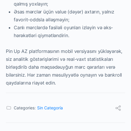
qalmış yoxlayın;
Əsas mərclər üçün value (dəyər) axtarın, yalnız
favorit-oddsla əlləşməyin;
Canlı mərclərdə fasiləli oyunları izləyin və əks-
hərəkətləri qiymətləndirin.
Pin Up AZ platformasının mobil versiyasını yükləyərək,
siz analitik göstərişlərimi və real-vaxt statistikaları
birləşdirib daha məqsədəuyğun mərc qərarları verə
bilərsiniz. Hər zaman məsuliyyətlə oynayın və bankroll
qaydalarına riayət edin.
Categories:
Sin Categoría