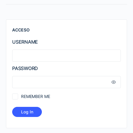
ACCESO
USERNAME
PASSWORD
REMEMBER ME