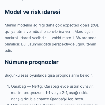
Model və risk idarəsi
Mənim modelim ağırlığı daha çox expected goals (xG),
qol yaratma və müdafiə səhvlərinə verir. Mərc üçün
bankroll idarəsi vacibdir — vahid mərc 1–3% arasında
olmalıdır. Bu, uzunmüddətli perspektivdə uğuru təmin
edir.
Nümunə proqnozlar
Bugünkü əsas oyunlarda qısa proqnozlarım belədir:
Qarabağ — Neftçi: Qarabağ evdə üstün oynayır,
mənim proqnozum: 1-1 və ya 2-1, aşağı risklə
qarışıq double chance Qarabağ/Heç-heçə.