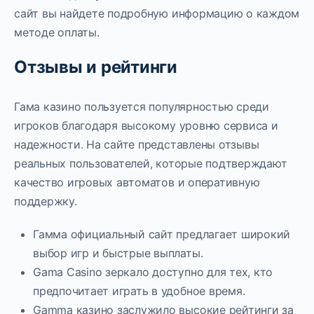
сайт вы найдете подробную информацию о каждом
методе оплаты.
Отзывы и рейтинги
Гама казино пользуется популярностью среди
игроков благодаря высокому уровню сервиса и
надежности. На сайте представлены отзывы
реальных пользователей, которые подтверждают
качество игровых автоматов и оперативную
поддержку.
Гамма официальный сайт предлагает широкий
выбор игр и быстрые выплаты.
Gama Casino зеркало доступно для тех, кто
предпочитает играть в удобное время.
Gamma казино заслужило высокие рейтинги за