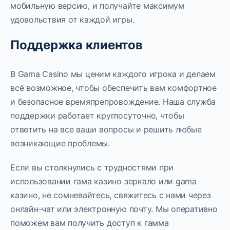
мобильную версию, и получайте максимум
удовольствия от каждой игры.
Поддержка клиентов
В Gama Casino мы ценим каждого игрока и делаем
всё возможное, чтобы обеспечить вам комфортное
и безопасное времяпрепровождение. Наша служба
поддержки работает круглосуточно, чтобы
ответить на все ваши вопросы и решить любые
возникающие проблемы.
Если вы столкнулись с трудностями при
использовании гама казино зеркало или gama
казино, не сомневайтесь, свяжитесь с нами через
онлайн-чат или электронную почту. Мы оперативно
поможем вам получить доступ к гамма