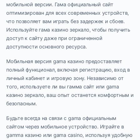
мобильной версии. Гама официальный сайт
оптимизирован для всех современных устройств,
что позволяет вам играть без задержек и сбоев.
Используйте гама казино зеркало, чтобы получить
доступ к сайту даже при ограниченной
доступности основного ресурса.
Мобильная версия gama казино предоставляет
полный функционал, включая регистрацию, вход в
личный кабинет и игровую зону. Независимо от
того, используете ли вы гамма сайт или gama
казино зеркало, ваш опыт останется комфортным и
безопасным.
Будьте всегда на связи с gama официальным
сайтом через мобильное устройство. Играйте в
gamma казино или gama casino, используя удобную