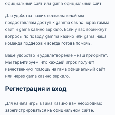
официальный сайт или gama официальный сайт.
Для удобства наших пользователей мы
предоставляем доступ к gamma casino через гамма
сайт и gama казино зеркало. Если у вас возникнут
вопросы по поводу gamma казино или gama, наша
команда поддержки всегда готова помочь.
Ваше удобство и удовлетворение – наш приоритет.
Мы гарантируем, что каждый игрок получит
качественную помощь на гама официальный сайт
или через gama казино зеркало.
Регистрация и вход
Для начала игры в Гама Казино вам необходимо
зарегистрироваться на официальном сайте.