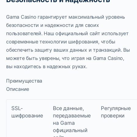
Gama Casino гарантирует максимальный уровень
безопасности и надежности для своих
пользователей. Наш официальный сайт использует
современные технологии шифрования, чтобы
обеспечить защиту ваших данных и транзакций. Вы
можете быть уверены, что играя на Gama Casino,
вы находитесь в надежных руках.
Преимущества
Описание
SSL-
Все данные,
Регулярные
шифрование
передаваемые
проверки
на Gama
официальный