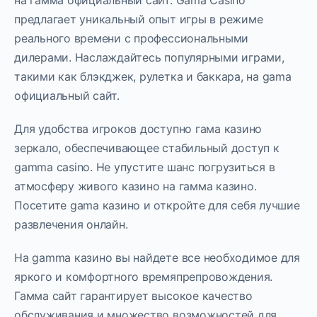
на гамма официальный сайт. Gama Casino
предлагает уникальный опыт игры в режиме
реального времени с профессиональными
дилерами. Наслаждайтесь популярными играми,
такими как блэкджек, рулетка и баккара, на gama
официальный сайт.
Для удобства игроков доступно гама казино
зеркало, обеспечивающее стабильный доступ к
gamma casino. Не упустите шанс погрузиться в
атмосферу живого казино на гамма казино.
Посетите gama казино и откройте для себя лучшие
развлечения онлайн.
На gamma казино вы найдете все необходимое для
яркого и комфортного времяпрепровождения.
Гамма сайт гарантирует высокое качество
обслуживания и множество возможностей для