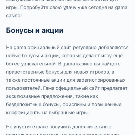
игры. Попробуйте свою удачу уже сегодня на gama
casino!
Бонусы и акции
На gama официальный сайт регулярно добавляются
новые бонусы и акции, которые делают игру еще
более увлекательной. В gama казино вы найдете
приветственные бонусы для новых игроков, а
также постоянные акции для зарегистрированных
пользователей. Гама официальный сайт предлагает
эксклюзивные предложения, такие как
бездепозитные бонусы, фриспины и повышенные
коэффициенты на выбранные игры.
Не упустите шанс получить дополнительные
возможности для игры на gama казино зеркало.