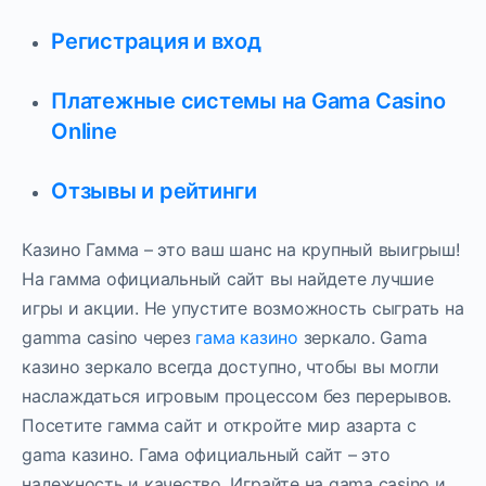
Регистрация и вход
Платежные системы на Gama Casino
Online
Отзывы и рейтинги
Казино Гамма – это ваш шанс на крупный выигрыш!
На гамма официальный сайт вы найдете лучшие
игры и акции. Не упустите возможность сыграть на
gamma casino через
гама казино
зеркало. Gama
казино зеркало всегда доступно, чтобы вы могли
наслаждаться игровым процессом без перерывов.
Посетите гамма сайт и откройте мир азарта с
gama казино. Гама официальный сайт – это
надежность и качество. Играйте на gama casino и