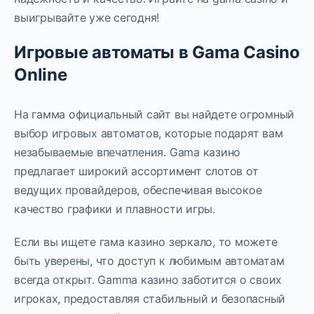
выигрывайте уже сегодня!
Игровые автоматы в Gama Casino
Online
На гамма официальный сайт вы найдете огромный
выбор игровых автоматов, которые подарят вам
незабываемые впечатления. Gama казино
предлагает широкий ассортимент слотов от
ведущих провайдеров, обеспечивая высокое
качество графики и плавности игры.
Если вы ищете гама казино зеркало, то можете
быть уверены, что доступ к любимым автоматам
всегда открыт. Gamma казино заботится о своих
игроках, предоставляя стабильный и безопасный