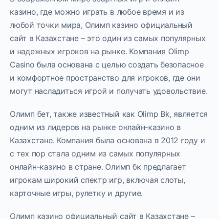
казино, где можно играть в любое время и из
любой точки мира, Олимп казино официальный
сайт в Казахстане – это один из самых популярных
и надежных игроков на рынке. Компания Olimp
Casino была основана с целью создать безопасное
и комфортное пространство для игроков, где они
могут насладиться игрой и получать удовольствие.
Олимп бет, также известный как Olimp Bk, является
одним из лидеров на рынке онлайн-казино в
Казахстане. Компания была основана в 2012 году и
с тех пор стала одним из самых популярных
онлайн-казино в стране. Олимп бк предлагает
игрокам широкий спектр игр, включая слоты,
карточные игры, рулетку и другие.
Олимп казино официальный сайт в Казахстане –