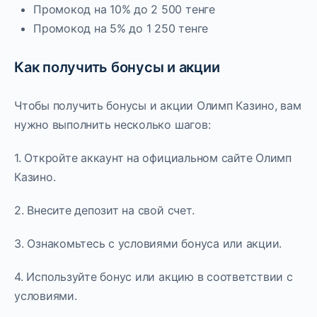
Промокод на 10% до 2 500 тенге
Промокод на 5% до 1 250 тенге
Как получить бонусы и акции
Чтобы получить бонусы и акции Олимп Казино, вам
нужно выполнить несколько шагов:
1. Откройте аккаунт на официальном сайте Олимп
Казино.
2. Внесите депозит на свой счет.
3. Ознакомьтесь с условиями бонуса или акции.
4. Используйте бонус или акцию в соответствии с
условиями.