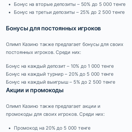
Бонус на вторые депозиты – 50% до 5 000 тенге
Бонус на третьи депозиты – 25% до 2 500 тенге
Бонусы для постоянных игроков
Олимп Казино также предлагает бонусы для своих
постоянных игроков. Среди них:
Бонус на каждый депозит – 10% до 1 000 тенге
Бонус на каждый турнир – 20% до 5 000 тенге
Бонус на каждый выигрыш – 5% до 2 500 тенге
Акции и промокоды
Олимп Казино также предлагает акции и
промокоды для своих игроков. Среди них:
Промокод на 20% до 5 000 тенге