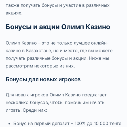
также получать бонусы и участие в различных
акциях.
Бонусы и акции Олимп Казино
Олимп Казино – это не только лучшее онлайн-
казино в Казахстане, но и место, где вы можете
получать различные бонусы и акции. Ниже мы
рассмотрим некоторые из них.
Бонусы для новых игроков
Для новых игроков Олимп Казино предлагает
несколько бонусов, чтобы помочь им начать
играть. Среди них:
Бонус на первый депозит – 100% до 10 000 тенге