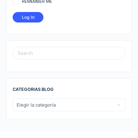
REMEMBER ME
SEARCH
FOR:
CATEGORIAS BLOG
CATEGORIAS
BLOG