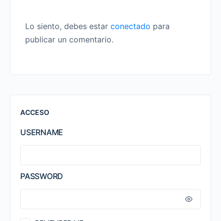
Lo siento, debes estar
conectado
para
publicar un comentario.
ACCESO
USERNAME
PASSWORD