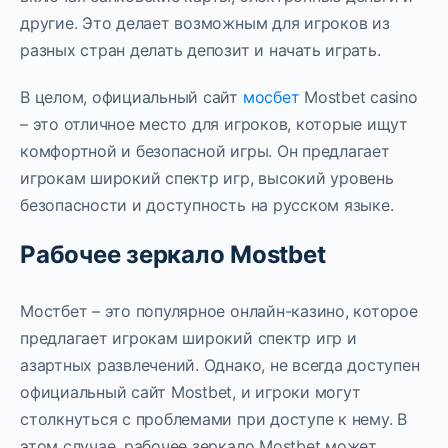
другие. Это делает возможным для игроков из
разных стран делать депозит и начать играть.
В целом, официальный сайт
мосбет
Mostbet casino
– это отличное место для игроков, которые ищут
комфортной и безопасной игры. Он предлагает
игрокам широкий спектр игр, высокий уровень
безопасности и доступность на русском языке.
Рабочее зеркало Mostbet
Мостбет – это популярное онлайн-казино, которое
предлагает игрокам широкий спектр игр и
азартных развлечений. Однако, не всегда доступен
официальный сайт Mostbet, и игроки могут
столкнуться с проблемами при доступе к нему. В
этом случае, рабочее зеркало Mostbet может