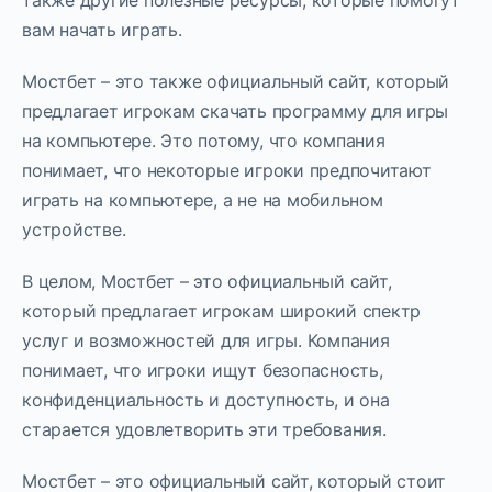
также другие полезные ресурсы, которые помогут
вам начать играть.
Мостбет – это также официальный сайт, который
предлагает игрокам скачать программу для игры
на компьютере. Это потому, что компания
понимает, что некоторые игроки предпочитают
играть на компьютере, а не на мобильном
устройстве.
В целом, Мостбет – это официальный сайт,
который предлагает игрокам широкий спектр
услуг и возможностей для игры. Компания
понимает, что игроки ищут безопасность,
конфиденциальность и доступность, и она
старается удовлетворить эти требования.
Мостбет – это официальный сайт, который стоит