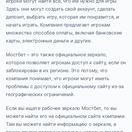
игроки могут найти все, что им нужно для игры.
Здесь они могут создать свой аккаунт, сделать
депозит, выбрать игру, которая им понравится, и
начать играть. Компания предлагает игрокам
множество способов оплаты, включая банковские
карты, электронные деньги и другие.
Мостбет – это также официальное зеркало,
которое позволяет игрокам доступ к сайту, если он
заблокирован в их регионе. Это потому, что
компания понимает, что игроки могут иметь
проблемы с доступом к официальному сайту из-за
географических ограничений.
Если вы ищете рабочее зеркало Мостбет, то вы
можете найти его на официальном сайте компании.
Там вы можете найти информацию о зеркале, а