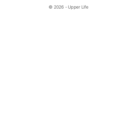
© 2026 - Upper Life