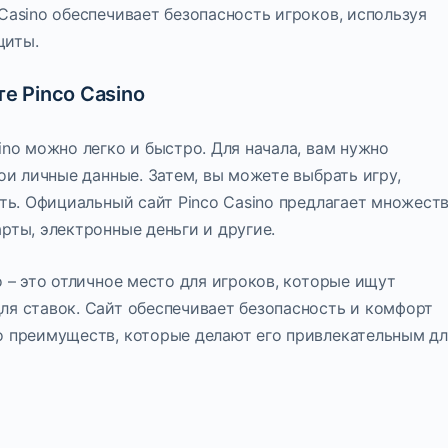
Casino обеспечивает безопасность игроков, используя
щиты.
е Pinco Casino
ino можно легко и быстро. Для начала, вам нужно
вои личные данные. Затем, вы можете выбрать игру,
ать. Официальный сайт Pinco Casino предлагает множест
рты, электронные деньги и другие.
o – это отличное место для игроков, которые ищут
ля ставок. Сайт обеспечивает безопасность и комфорт
о преимуществ, которые делают его привлекательным дл