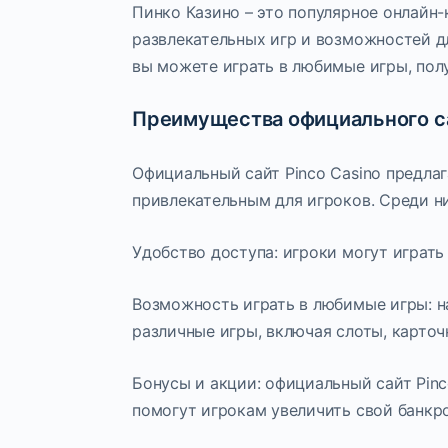
Пинко Казино – это популярное онлайн-
развлекательных игр и возможностей д
вы можете играть в любимые игры, пол
Преимущества официального са
Официальный сайт Pinco Casino предла
привлекательным для игроков. Среди ни
Удобство доступа: игроки могут играть 
Возможность играть в любимые игры: н
различные игры, включая слоты, карточн
Бонусы и акции: официальный сайт Pinc
помогут игрокам увеличить свой банкро