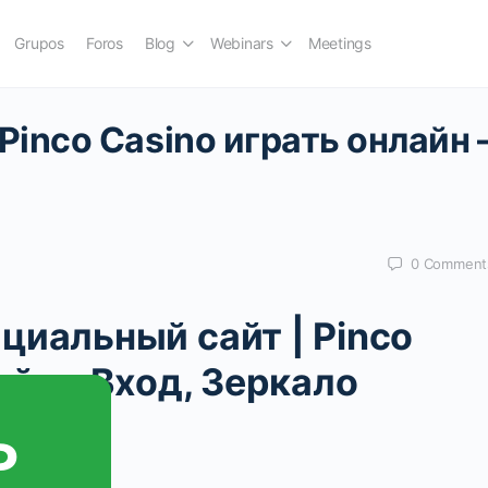
Grupos
Foros
Blog
Webinars
Meetings
inco Casino играть онлайн 
0
Comment
циальный сайт | Pinco
айн – Вход, Зеркало
Ь