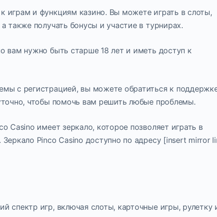
к играм и функциям казино. Вы можете играть в слоты,
 а также получать бонусы и участие в турнирах.
но вам нужно быть старше 18 лет и иметь доступ к
лемы с регистрацией, вы можете обратиться к поддержк
суточно, чтобы помочь вам решить любые проблемы.
co Casino имеет зеркало, которое позволяет играть в
Зеркало Pinco Casino доступно по адресу [insert mirror li
ий спектр игр, включая слоты, карточные игры, рулетку 