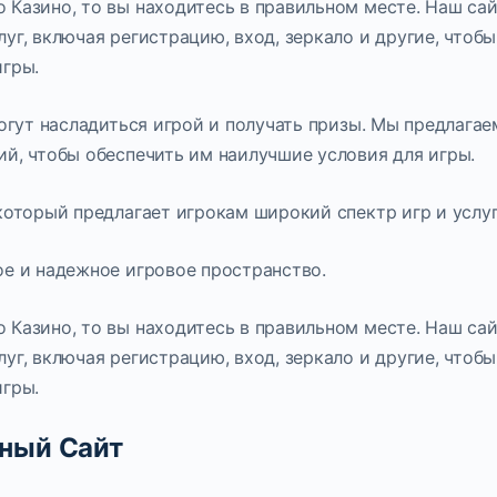
 Казино, то вы находитесь в правильном месте. Наш сай
уг, включая регистрацию, вход, зеркало и другие, чтобы
игры.
могут насладиться игрой и получать призы. Мы предлагае
ий, чтобы обеспечить им наилучшие условия для игры.
который предлагает игрокам широкий спектр игр и услуг
ое и надежное игровое пространство.
 Казино, то вы находитесь в правильном месте. Наш сай
уг, включая регистрацию, вход, зеркало и другие, чтобы
игры.
ьный Сайт