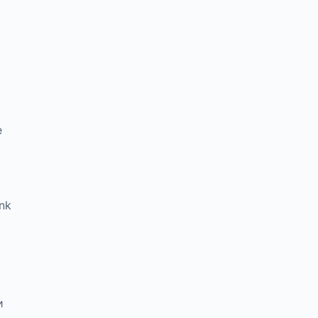
е
nk
и