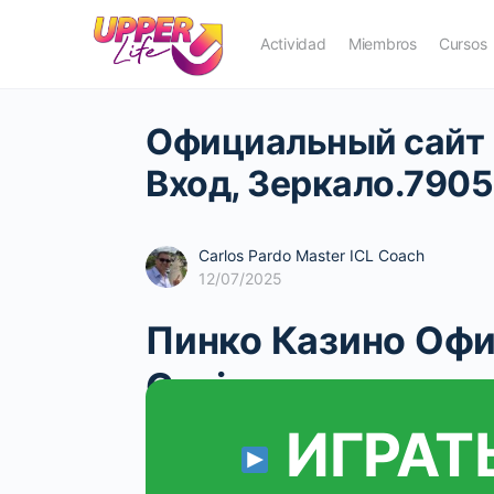
Actividad
Miembros
Cursos
Официальный сайт P
Вход, Зеркало.7905
Carlos Pardo Master ICL Coach
12/07/2025
Пинко Казино Офи
Casino играть онл
ИГРАТ