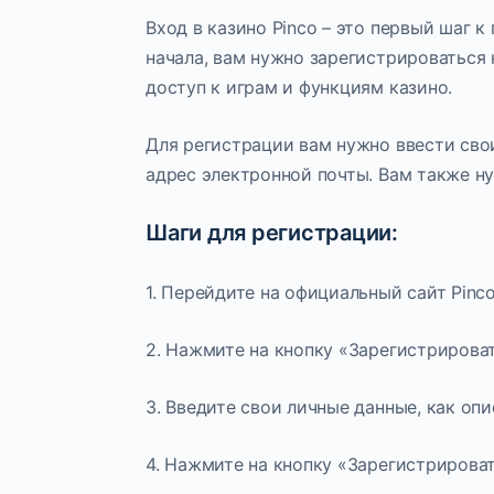
Вход в казино Pinco – это первый шаг 
начала, вам нужно зарегистрироваться 
доступ к играм и функциям казино.
Для регистрации вам нужно ввести сво
адрес электронной почты. Вам также н
Шаги для регистрации:
1. Перейдите на официальный сайт Pinco
2. Нажмите на кнопку «Зарегистрироват
3. Введите свои личные данные, как оп
4. Нажмите на кнопку «Зарегистрирова