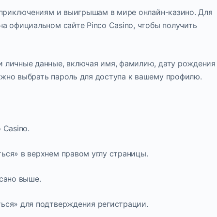
к приключениям и выигрышам в мире онлайн-казино. Для
на официальном сайте Pinco Casino, чтобы получить
и личные данные, включая имя, фамилию, дату рождения
ужно выбрать пароль для доступа к вашему профилю.
 Casino.
ься» в верхнем правом углу страницы.
исано выше.
ться» для подтверждения регистрации.