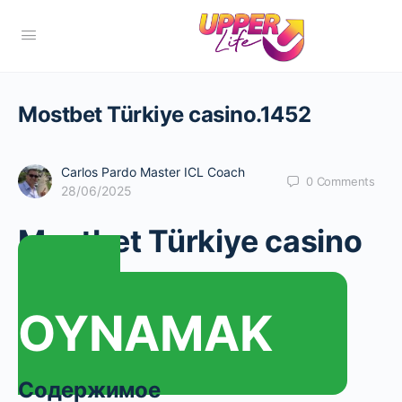
Mostbet Türkiye casino.1452
Carlos Pardo Master ICL Coach
0
Comments
28/06/2025
Mostbet Türkiye casino
OYNAMAK
Содержимое