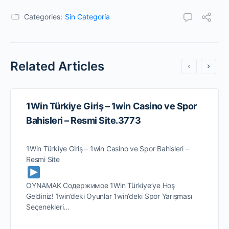
Categories:
Sin Categoría
Related Articles
1Win Türkiye Giriş – 1win Casino ve Spor
Bahisleri – Resmi Site.3773
1Win Türkiye Giriş – 1win Casino ve Spor Bahisleri –
Resmi Site
OYNAMAK Содержимое 1Win Türkiye’ye Hoş
Geldiniz! 1win’deki Oyunlar 1win’deki Spor Yarışması
Seçenekleri…