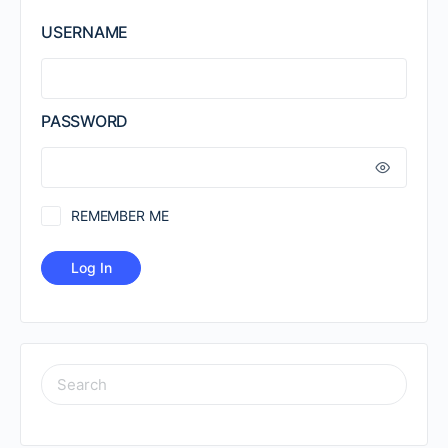
USERNAME
PASSWORD
REMEMBER ME
SEARCH
FOR: