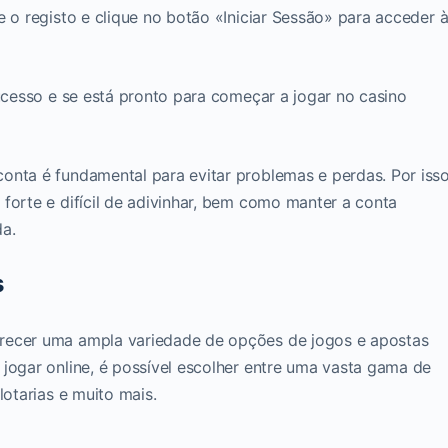
e o registo e clique no botão «Iniciar Sessão» para acceder 
sucesso e se está pronto para começar a jogar no casino
onta é fundamental para evitar problemas e perdas. Por isso
forte e difícil de adivinhar, bem como manter a conta
da.
s
erecer uma ampla variedade de opções de jogos e apostas
 jogar online, é possível escolher entre uma vasta gama de
lotarias e muito mais.