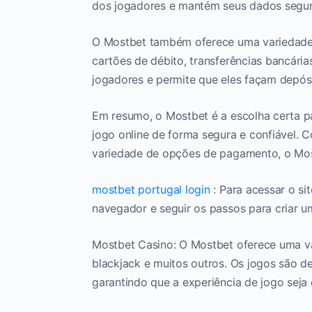
dos jogadores e mantém seus dados segur
O Mostbet também oferece uma variedade 
cartões de débito, transferências bancária
jogadores e permite que eles façam depósi
Em resumo, o Mostbet é a escolha certa p
jogo online de forma segura e confiável. Co
variedade de opções de pagamento, o Mos
mostbet portugal login
: Para acessar o si
navegador e seguir os passos para criar u
Mostbet Casino: O Mostbet oferece uma vari
blackjack e muitos outros. Os jogos são d
garantindo que a experiência de jogo seja 