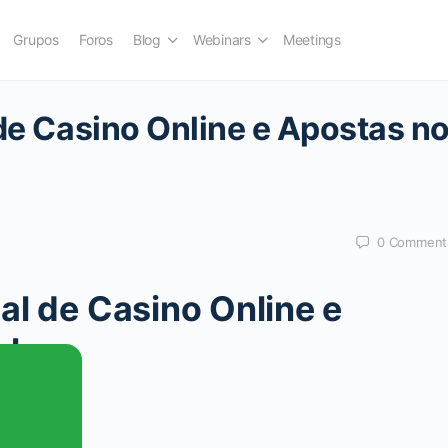
Grupos
Foros
Blog
Webinars
Meetings
 de Casino Online e Apostas n
0
Comment
ial de Casino Online e
al