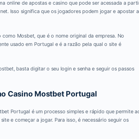
a online de apostas e casino que pode ser acessada a parti
net. Isso significa que os jogadores podem jogar e apostar a
o como Mosbet, que é o nome original da empresa. No
e usado em Portugal e é a razão pela qual o site é
tbet, basta digitar o seu login e senha e seguir os passos
 no Casino Mostbet Portugal
stbet Portugal é um processo simples e rápido que permite a
site e começar a jogar. Para isso, é necessário seguir os