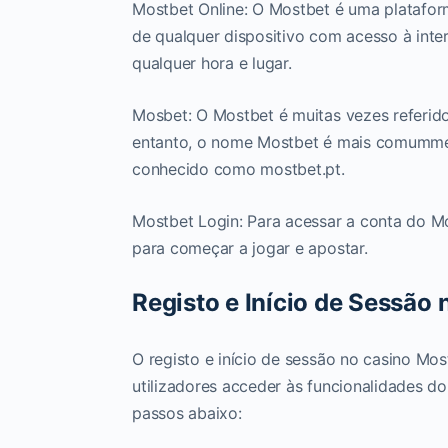
Mostbet Online: O Mostbet é uma plataform
de qualquer dispositivo com acesso à inter
qualquer hora e lugar.
Mosbet: O Mostbet é muitas vezes referid
entanto, o nome Mostbet é mais comumment
conhecido como mostbet.pt.
Mostbet Login: Para acessar a conta do Mos
para começar a jogar e apostar.
Registo e Início de Sessão
O registo e início de sessão no casino Mo
utilizadores acceder às funcionalidades do 
passos abaixo: