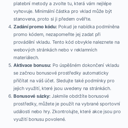
platební metody a zvolte tu, která vám nejlépe
vyhovuje. Minimální částka pro vklad může být
stanovena, proto si ji předem ověřte.
Zadání promo kódu:
Pokud je nabídka podmíněna
promo kódem, nezapomeňte jej zadat při
provádění vkladu. Tento kód obvykle naleznete na
webových stránkách nebo v reklamních
materiálech.
Aktivace bonusu:
Po úspěšném dokončení vkladu
se začnou bonusové prostředky automaticky
přičítat na váš účet. Sledujte také podmínky pro
jejich využití, které jsou uvedeny na stránkách.
Bonusové sázky:
Jakmile obdržíte bonusové
prostředky, můžete je použít na vybrané sportovní
události nebo hry. Zkontrolujte, které akce jsou pro
využití bonusu povolené.