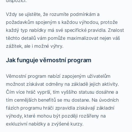
dispozici.
Vždy se ujistěte, že rozumíte podmínkám a
požadavkům spojeným s každou výhodou, protože
každý typ nabídky má své specifické pravidla. Znalost
těchto detailů vám pomůže maximalizovat nejen váš
zážitek, ale i možné výhry.
Jak funguje věrnostní program
Věrnostní program nabízí zapojeným uživatelům
možnost získávat odměny na základě jejich aktivity.
Čím více hráč vyprší, tím vyššího statusu dosáhne a
tím cennějších benefitů se mu dostane. Na úvodních
fázích programu hráči zpravidla získávají základní
výhody, které mohou být později rozšířeny na
exkluzivní nabídky a zvýšené kurzy.