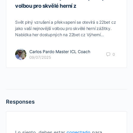
volbou pro skvělé herní z
Svět plný vzrušení a překvapení se otevírá s 22bet cz
jako vaší nejnovější volbou pro skvělé herní zážitky.
Nabídka her dostupných na 22bet cz Výherní…
Carlos Pardo Master ICL Coach
0
09/07/2025
Responses
Lo siento, debes estar
conectado
para