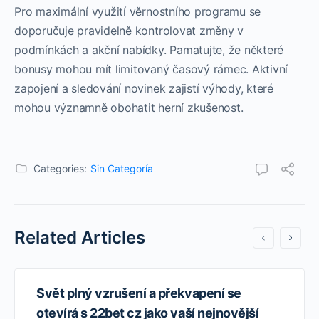
Pro maximální využití věrnostního programu se
doporučuje pravidelně kontrolovat změny v
podmínkách a akční nabídky. Pamatujte, že některé
bonusy mohou mít limitovaný časový rámec. Aktivní
zapojení a sledování novinek zajistí výhody, které
mohou významně obohatit herní zkušenost.
Categories:
Sin Categoría
Related Articles
Svět plný vzrušení a překvapení se
otevírá s 22bet cz jako vaší nejnovější