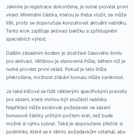
Jakmile je registrace dokončena, je nutné provést první
vklad. Minimální částka, kterou je třeba vložit, se může
lišit, proto se doporučuje konzultovat aktuální nabídku.
Tento krok zajišťuje aktivaci balíčku a zpřístupnění
speciálních výhod.
Dalším zásadním bodem je dodržení časového limitu
pro aktivaci. Většinou je stanovená lhůta, během níž je
nutné provést první vklad. Pokud je tato lhůta
překročena, možnost získání bonusu může zaniknout.
Je také klíčové se řídit některými specifickými pravidly
pro sázení, které mohou být součástí nabídky.
Například může existovat požadavek na sázení
bonusové částky určitým počtem krát, než bude
možné si výhru vybrat. Také je doporučeno přečíst si
podmínky, které se k těmto požadavkům vztahují, aby