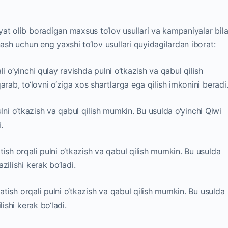
at olib boradigan maxsus to‘lov usullari va kampaniyalar bil
ash uchun eng yaxshi to‘lov usullari quyidagilardan iborat:
ali o‘yinchi qulay ravishda pulni o‘tkazish va qabul qilish
rab, to‘lovni o‘ziga xos shartlarga ega qilish imkonini beradi
 pulni o‘tkazish va qabul qilish mumkin. Bu usulda o‘yinchi Qiwi
.
ish orqali pulni o‘tkazish va qabul qilish mumkin. Bu usulda
ilishi kerak bo‘ladi.
latish orqali pulni o‘tkazish va qabul qilish mumkin. Bu usulda
ishi kerak bo‘ladi.