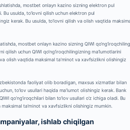
ishlatishda, mostbet onlayn kazino sizning elektron pul
. Bu usulda, to‘lovni qilish uchun elektron pul
ingiz kerak. Bu usulda, to‘lovni qilish va olish vaqtida maksim
shlatishda, mostbet onlayn kazino sizning QIWI qo‘ng‘iroqchiling
vni qilish uchun QIWI qo‘ng‘iroqchilingizning ma’lumotlarini
sh va olish vaqtida maksimal ta’minot va xavfsizlikni olishingiz
zbekistonda faoliyat olib boradigan, maxsus xizmatlar bilan
chun, to‘lov usullari haqida ma’lumot olishingiz kerak. Bank
WI qo‘ng‘iroqchilari bilan to‘lov usullari o‘z ichiga oladi. Bu
ida maksimal ta’minot va xavfsizlikni olishingiz mumkin.
ampaniyalar, ishlab chiqilgan