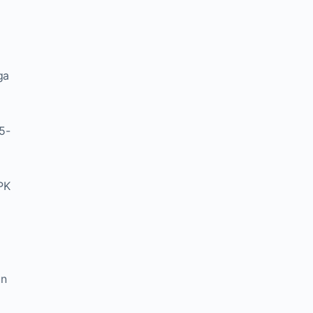
ga
 5-
PK
un