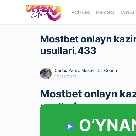
Actividad
Miembros
Cursos
Mostbet onlayn kazi
usullari.433
Carlos Pardo Master ICL Coach
10/11/2025
Mostbet onlayn kaz
usullari
O’YNA