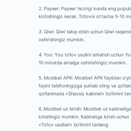
2. Payeer: Payeer hozirgi kunda eng popular
kiritishingiz kerak. To‘lovni o‘rtacha 5-10
3. Qiwi: Qiwi takip etish uchun Qiwi raqami
oshirishingiz mumkin.
4. Yoo: Yoo to‘lov usulini ishlatish uchun Yo
10 minutda amalga oshirishingiz mumkin.
5. Mostbet APK: Mostbet APK faylidan o‘yi
faylni telefoningizga yuklab oling va qo‘llan
qo‘llanmada «Shaxsiy kabinet» bo‘limini tan
6. Mostbet uz kirish: Mostbet uz kabinetiga
kirishingiz mumkin. Kabinetga kirish uchun l
«To‘lov usullari» bo‘limini tanlang.