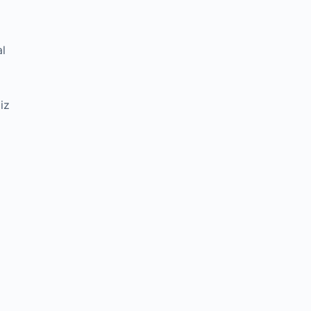
al
iz