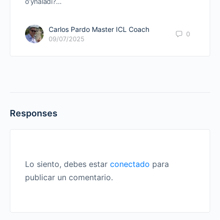
o’ynaladi?…
Carlos Pardo Master ICL Coach
0
09/07/2025
Responses
Lo siento, debes estar
conectado
para
publicar un comentario.