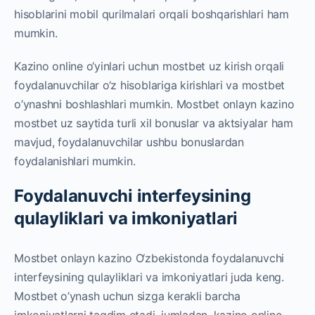
hisoblarini mobil qurilmalari orqali boshqarishlari ham
mumkin.
Kazino online o‘yinlari uchun mostbet uz kirish orqali
foydalanuvchilar o‘z hisoblariga kirishlari va mostbet
o’ynashni boshlashlari mumkin. Mostbet onlayn kazino
mostbet uz saytida turli xil bonuslar va aktsiyalar ham
mavjud, foydalanuvchilar ushbu bonuslardan
foydalanishlari mumkin.
Foydalanuvchi interfeysining
qulayliklari va imkoniyatlari
Mostbet onlayn kazino O‘zbekistonda foydalanuvchi
interfeysining qulayliklari va imkoniyatlari juda keng.
Mostbet o’ynash uchun sizga kerakli barcha