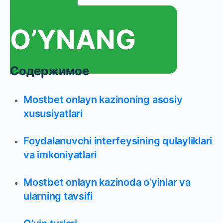
▶️
O’YNANG
Содержимое
Mostbet onlayn kazinoning asosiy
xususiyatlari
Foydalanuvchi interfeysining qulayliklari
va imkoniyatlari
Mostbet onlayn kazinoda o’yinlar va
ularning tavsifi