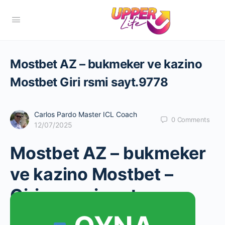
Mostbet AZ – bukmeker ve kazino
Mostbet Giri rsmi sayt.9778
Carlos Pardo Master ICL Coach
0
Comments
12/07/2025
Mostbet AZ – bukmeker
ve kazino Mostbet –
Giriş rəsmi sayt