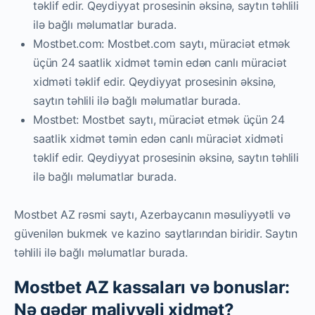
təklif edir. Qeydiyyat prosesinin əksinə, saytın təhlili
ilə bağlı məlumatlar burada.
Mostbet.com: Mostbet.com saytı, müraciət etmək
üçün 24 saatlik xidmət təmin edən canlı müraciət
xidməti təklif edir. Qeydiyyat prosesinin əksinə,
saytın təhlili ilə bağlı məlumatlar burada.
Mostbet: Mostbet saytı, müraciət etmək üçün 24
saatlik xidmət təmin edən canlı müraciət xidməti
təklif edir. Qeydiyyat prosesinin əksinə, saytın təhlili
ilə bağlı məlumatlar burada.
Mostbet AZ rəsmi saytı, Azerbaycanın məsuliyyətli və
güvenilən bukmek ve kazino saytlarından biridir. Saytın
təhlili ilə bağlı məlumatlar burada.
Mostbet AZ kassaları və bonuslar:
Nə qədər maliyyəli xidmət?