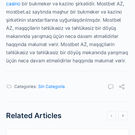
casino
bir bukmeker və kazino şirkətidir. Mostbet AZ,
mostbet.az saytında məşhur bir bukmeker və kazino
şirkətinin standartlarına uyğunlaşdırılmışdır. Mostbet
AZ, məşqçilərin təhlükəsiz və təhlükəsiz bir döyüş
məkanında yarışmaq üçün necə davam etməlidirlər
haqqında məlumat verir. Mostbet AZ, məşqçilərin
təhlükəsiz və təhlükəsiz bir döyüş məkanında yarışmaq
üçün necə davam etməlidirlər haqqında məlumat verir.
Categories:
Sin Categoría
Related Articles