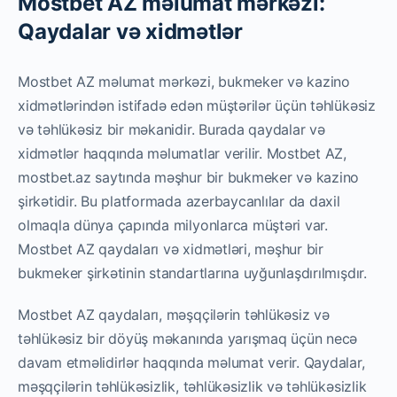
Mostbet AZ məlumat mərkəzi:
Qaydalar və xidmətlər
Mostbet AZ məlumat mərkəzi, bukmeker və kazino
xidmətlərindən istifadə edən müştərilər üçün təhlükəsiz
və təhlükəsiz bir məkanidir. Burada qaydalar və
xidmətlər haqqında məlumatlar verilir. Mostbet AZ,
mostbet.az saytında məşhur bir bukmeker və kazino
şirkətidir. Bu platformada azerbaycanlılar da daxil
olmaqla dünya çapında milyonlarca müştəri var.
Mostbet AZ qaydaları və xidmətləri, məşhur bir
bukmeker şirkətinin standartlarına uyğunlaşdırılmışdır.
Mostbet AZ qaydaları, məşqçilərin təhlükəsiz və
təhlükəsiz bir döyüş məkanında yarışmaq üçün necə
davam etməlidirlər haqqında məlumat verir. Qaydalar,
məşqçilərin təhlükəsizlik, təhlükəsizlik və təhlükəsizlik