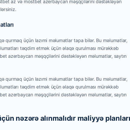
ostbet az və mostbet azerbaycan məşqçilərini dəstəkləyən
ərsiniz.
tları
qə qurmaq üçün lazımi məlumatlar tapa bilər. Bu məlumatlar,
əlumatları təqdim etmək üçün əlaqə qurulması mürəkkəb
bet azerbaycan məşqçilərini dəstəkləyən məlumatlar, saytın
qə qurmaq üçün lazımi məlumatlar tapa bilər. Bu məlumatlar,
əlumatları təqdim etmək üçün əlaqə qurulması mürəkkəb
bet azerbaycan məşqçilərini dəstəkləyən məlumatlar, saytın
ün nəzərə alınmalıdır maliyyə planlar