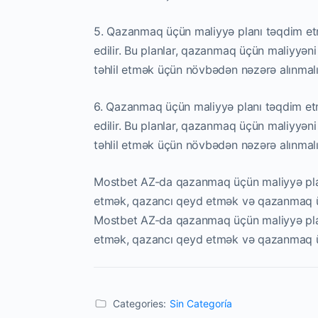
5. Qazanmaq üçün maliyyə planı təqdim e
edilir. Bu planlar, qazanmaq üçün maliyyə
təhlil etmək üçün növbədən nəzərə alınmalı
6. Qazanmaq üçün maliyyə planı təqdim e
edilir. Bu planlar, qazanmaq üçün maliyyə
təhlil etmək üçün növbədən nəzərə alınmalı
Mostbet AZ-da qazanmaq üçün maliyyə planla
etmək, qazancı qeyd etmək və qazanmaq üç
Mostbet AZ-da qazanmaq üçün maliyyə planla
etmək, qazancı qeyd etmək və qazanmaq üç
Categories:
Sin Categoría