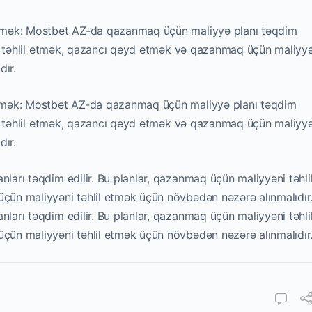
tmək: Mostbet AZ-da qazanmaq üçün maliyyə planı təqdim
ni təhlil etmək, qazancı qeyd etmək və qazanmaq üçün maliyy
dır.
tmək: Mostbet AZ-da qazanmaq üçün maliyyə planı təqdim
ni təhlil etmək, qazancı qeyd etmək və qazanmaq üçün maliyy
dır.
rı təqdim edilir. Bu planlar, qazanmaq üçün maliyyəni təhli
ün maliyyəni təhlil etmək üçün növbədən nəzərə alınmalıdır
rı təqdim edilir. Bu planlar, qazanmaq üçün maliyyəni təhli
ün maliyyəni təhlil etmək üçün növbədən nəzərə alınmalıdır