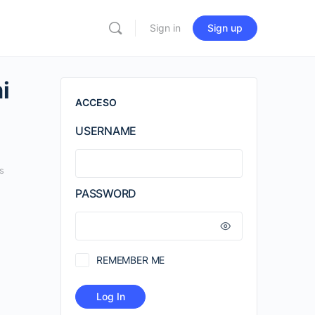
Sign in
Sign up
i
ACCESO
USERNAME
s
PASSWORD
REMEMBER ME