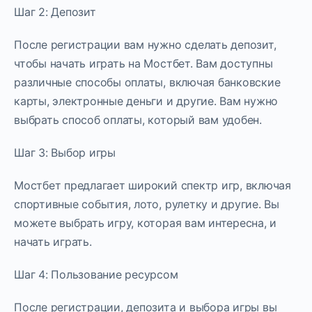
Шаг 2: Депозит
После регистрации вам нужно сделать депозит,
чтобы начать играть на Мостбет. Вам доступны
различные способы оплаты, включая банковские
карты, электронные деньги и другие. Вам нужно
выбрать способ оплаты, который вам удобен.
Шаг 3: Выбор игры
Мостбет предлагает широкий спектр игр, включая
спортивные события, лото, рулетку и другие. Вы
можете выбрать игру, которая вам интересна, и
начать играть.
Шаг 4: Пользование ресурсом
После регистрации, депозита и выбора игры вы