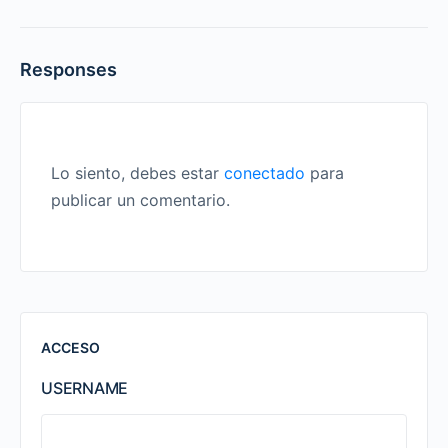
Responses
Lo siento, debes estar
conectado
para
publicar un comentario.
ACCESO
USERNAME