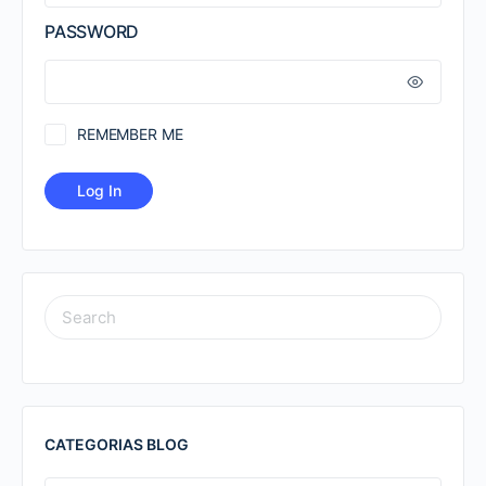
PASSWORD
REMEMBER ME
SEARCH
FOR:
CATEGORIAS BLOG