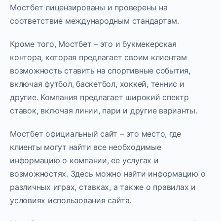
Мостбет лицензированы и проверены на
соответствие международным стандартам.
Кроме того, Мостбет – это и букмекерская
контора, которая предлагает своим клиентам
возможность ставить на спортивные события,
включая футбол, баскетбол, хоккей, теннис и
другие. Компания предлагает широкий спектр
ставок, включая линии, пари и другие варианты.
Мостбет официальный сайт – это место, где
клиенты могут найти все необходимые
информацию о компании, ее услугах и
возможностях. Здесь можно найти информацию о
различных играх, ставках, а также о правилах и
условиях использования сайта.