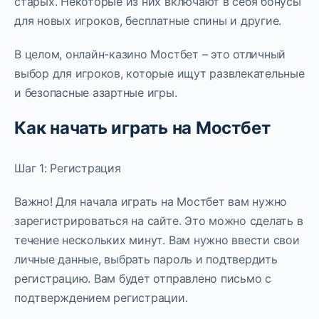
старых. Некоторые из них включают в себя бонусы
для новых игроков, бесплатные спины и другие.
В целом, онлайн-казино Мостбет – это отличный
выбор для игроков, которые ищут развлекательные
и безопасные азартные игры.
Как начать играть на Мостбет
Шаг 1: Регистрация
Важно! Для начала играть на Мостбет вам нужно
зарегистрироваться на сайте. Это можно сделать в
течение нескольких минут. Вам нужно ввести свои
личные данные, выбрать пароль и подтвердить
регистрацию. Вам будет отправлено письмо с
подтверждением регистрации.