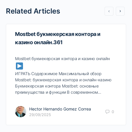
Related Articles
Mostbet букмекерская контора и
казино онлайн.361
Mostbet букмекерская контора и казино онлайн
ИГРАТЬ Содержимое Максимальный обзор
Mostbet: букмекерская контора и онлайн-казино
Букмекерская контора Mostbet: основные
преимущества и функции В современном…
Hector Hernando Gomez Correa
0
29/09/2025