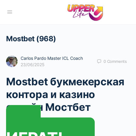
Mostbet (968)
Carlos Pardo Master ICL Coach
0
Comments
23/06/2025
Mostbet букмекерская
контора и казино
онлайн Мостбет