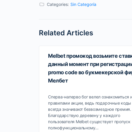
Categories:
Sin Categoría
Related Articles
Melbet промокод возьмите ставк
данный момент при регистраци
promo code во букмекерской ф
Мелбет
Сперва-наперво бог велел ознакомиться 
правилами акции, ведь подарочные коды
всегда значивают безвозмездное премия.
Благодарствую деревену у каждого
пользователя Melbet существует пропуск 
полнофункциональному…