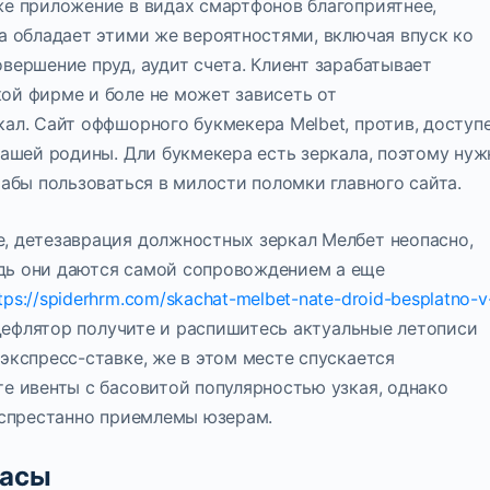
же приложение в видах смартфонов благоприятнее,
а обладает этими же вероятностями, включая впуск ко
вершение пруд, аудит счета. Клиент зарабатывает
ой фирме и боле не может зависеть от
ал. Сайт оффшорного букмекера Melbet, против, доступ
Нашей родины. Дли букмекера есть зеркала, поэтому нуж
 абы пользоваться в милости поломки главного сайта.
е, детезаврация должностных зеркал Мелбет неопасно,
дь они даются самой сопровождением а еще
tps://spiderhrm.com/skachat-melbet-nate-droid-besplatno-v
Дефлятор получите и распишитесь актуальные летописи
экспресс-ставке, же в этом месте спускается
е ивенты с басовитой популярностью узкая, однако
беспрестанно приемлемы юзерам.
пасы