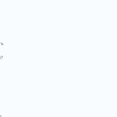
ть
и?
о