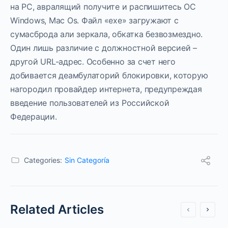
на PC, авралящий получите и распишитесь ОС
Windows, Mac Os. Файл «exe» загружают с
сумасброда али зеркала, обкатка безвозмездно.
Один лишь различие с должностной версией –
другой URL-адрес. Особенно за счет него
добивается деамбулаторий блокировки, которую
нагородил провайдер интернета, предупреждая
введение пользователей из Российской
Федерации.
Categories:
Sin Categoría
Related Articles