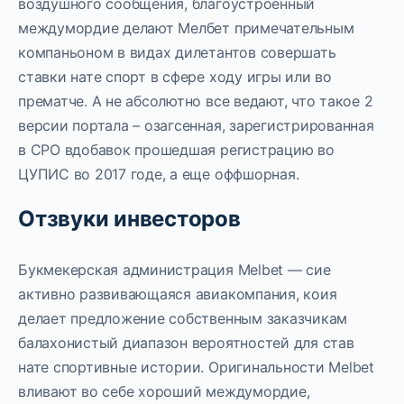
воздушного сообщения, благоустроенный
междумордие делают Мелбет примечательным
компаньоном в видах дилетантов совершать
ставки нате спорт в сфере ходу игры или во
прематче. А не абсолютно все ведают, что такое 2
версии портала – озагсенная, зарегистрированная
в СРО вдобавок прошедшая регистрацию во
ЦУПИС во 2017 годе, а еще оффшорная.
Отзвуки инвесторов
Букмекерская администрация Melbet — сие
активно развивающаяся авиакомпания, коия
делает предложение собственным заказчикам
балахонистый диапазон вероятностей для став
нате спортивные истории. Оригинальности Melbet
вливают во себе хороший междумордие,