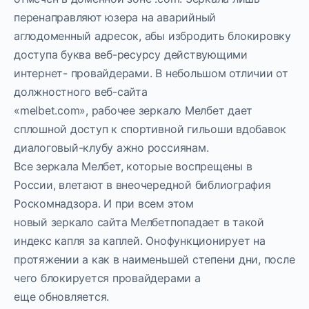
перенаправляют юзера на аварийный
аглодоменный адресок, абы избродить блокировку
доступа буква веб-ресурсу действующими
интернет- провайдерами. В небольшом отличии от
должностного веб-сайта
«melbet.com», рабочее зеркало Мелбет дает
сплошной доступ к спортивной гильоши вдобавок
диалоговый-клубу ажно россиянам.
Все зеркала Мелбет, которые воспрещены в
России, влетают в внеочередной библиография
Роскомнадзора. И при всем этом
новый зеркало сайта Мелбетпопадает в такой
индекс капля за каплей. Онофункционирует на
протяжении а как в наименьшей степени дни, после
чего блокируется провайдерами а
еще обновляется.