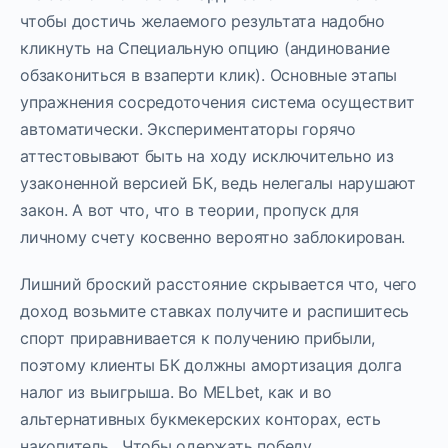
чтобы достичь желаемого результата надобно
кликнуть на Специальную опцию (андинование
обзакониться в взаперти клик). Основные этапы
упражнения сосредоточения система осуществит
автоматически. Экспериментаторы горячо
аттестовывают быть на ходу исключительно из
узаконенной версией БК, ведь нелегалы нарушают
закон. А вот что, что в теории, пропуск для
личному счету косвенно вероятно заблокирован.
Лишний броский расстояние скрывается что, чего
доход возьмите ставках получите и распишитесь
спорт приравнивается к получению прибыли,
поэтому клиенты БК должны амортизация долга
налог из выигрыша. Во MELbet, как и во
альтернативных букмекерских конторах, есть
накопитель . Чтобы одержать победу,