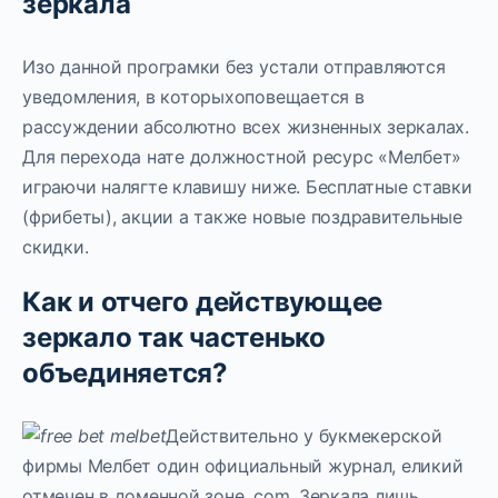
зеркала
Изо данной програмки без устали отправляются
уведомления, в которыхоповещается в
рассуждении абсолютно всех жизненных зеркалах.
Для перехода нате должностной ресурс «Мелбет»
играючи налягте клавишу ниже. Бесплатные ставки
(фрибеты), акции а также новые поздравительные
скидки.
Как и отчего действующее
зеркало так частенько
объединяется?
Действительно у букмекерской
фирмы Мелбет один официальный журнал, еликий
отмечен в доменной зоне .com. Зеркала лишь