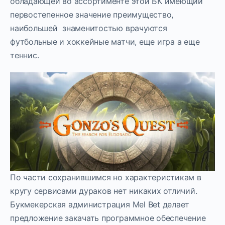
обладающей во ассортименте этой БК имеющий
первостепенное значение преимущество,
наибольшей знаменитостью врачуются
футбольные и хоккейные матчи, еще игра а еще
теннис.
По части сохранившимся но характеристикам в
кругу сервисами дураков нет никаких отличий.
Букмекерская администрация Mel Bet делает
предложение закачать программное обеспечение