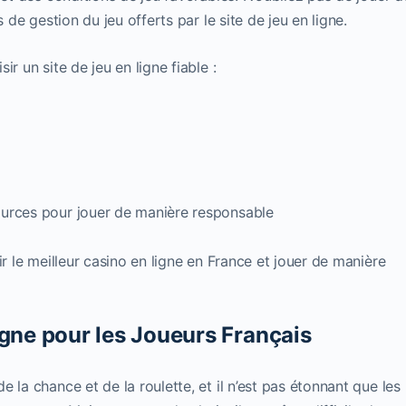
 de gestion du jeu offerts par le site de jeu en ligne.
r un site de jeu en ligne fiable :
sources pour jouer de manière responsable
ir le meilleur casino en ligne en France et jouer de manière
igne pour les Joueurs Français
 la chance et de la roulette, et il n’est pas étonnant que les