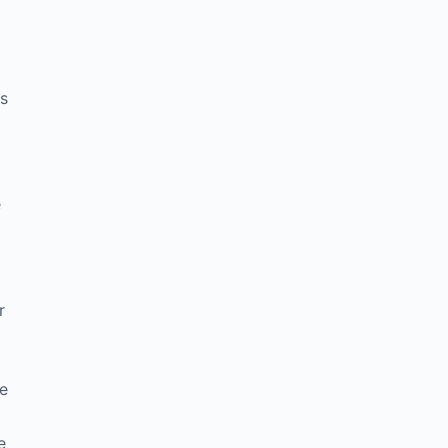
is
e
r
de
e