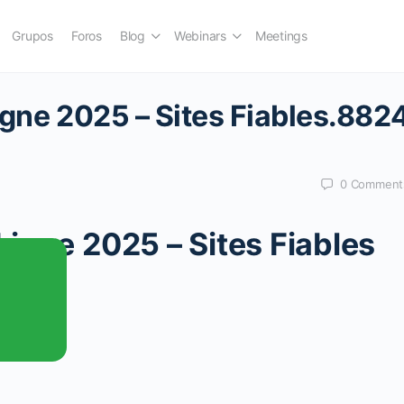
Grupos
Foros
Blog
Webinars
Meetings
igne 2025 – Sites Fiables.882
0
Comment
Ligne 2025 – Sites Fiables