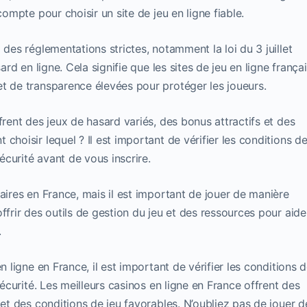
compte pour choisir un site de jeu en ligne fiable.
 des réglementations strictes, notamment la loi du 3 juillet
ard en ligne. Cela signifie que les sites de jeu en ligne frança
t de transparence élevées pour protéger les joueurs.
frent des jeux de hasard variés, des bonus attractifs et des
choisir lequel ? Il est important de vérifier les conditions d
sécurité avant de vous inscrire.
aires en France, mais il est important de jouer de manière
ffrir des outils de gestion du jeu et des ressources pour aide
.
n ligne en France, il est important de vérifier les conditions 
sécurité. Les meilleurs casinos en ligne en France offrent des
 et des conditions de jeu favorables. N’oubliez pas de jouer d