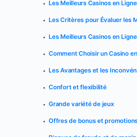
Les Meilleurs Casinos en Ligne
Les Critères pour Évaluer les 
Les Meilleurs Casinos en Ligne
Comment Choisir un Casino en 
Les Avantages et les Inconvén
Confort et flexibilité
Grande variété de jeux
Offres de bonus et promotion