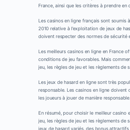
France, ainsi que les critères à prendre en 
Les casinos en ligne français sont soumis à
2010 relative à l’exploitation de jeux de has
doivent respecter des normes de sécurité e
Les meilleurs casinos en ligne en France of
conditions de jeu favorables. Mais comment 
jeu, les règles de jeu et les règlements de 
Les jeux de hasard en ligne sont très popul
responsable. Les casinos en ligne doivent o
les joueurs à jouer de manière responsable
En résumé, pour choisir le meilleur casino e
jeu, les règles de jeu et les règlements de 
jeux de hasard variés, des bonus attractifs