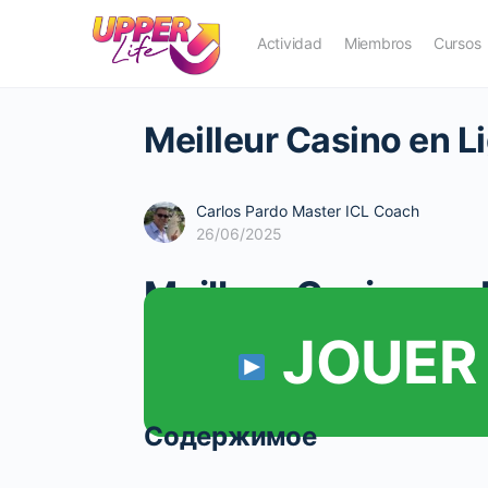
Actividad
Miembros
Cursos
Meilleur Casino en L
Carlos Pardo Master ICL Coach
26/06/2025
Meilleur Casino en 
JOUER
Содержимое