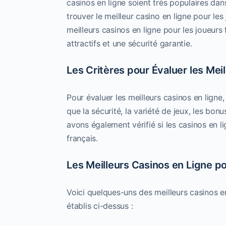
casinos en ligne soient très populaires dans
trouver le meilleur casino en ligne pour les
meilleurs casinos en ligne pour les joueurs 
attractifs et une sécurité garantie.
Les Critères pour Évaluer les Mei
Pour évaluer les meilleurs casinos en ligne
que la sécurité, la variété de jeux, les bonu
avons également vérifié si les casinos en li
français.
Les Meilleurs Casinos en Ligne po
Voici quelques-uns des meilleurs casinos en
établis ci-dessus :