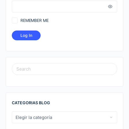
REMEMBER ME
SEARCH
FOR:
CATEGORIAS BLOG
CATEGORIAS
BLOG