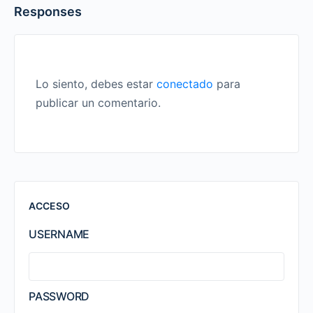
Responses
Lo siento, debes estar
conectado
para
publicar un comentario.
ACCESO
USERNAME
PASSWORD