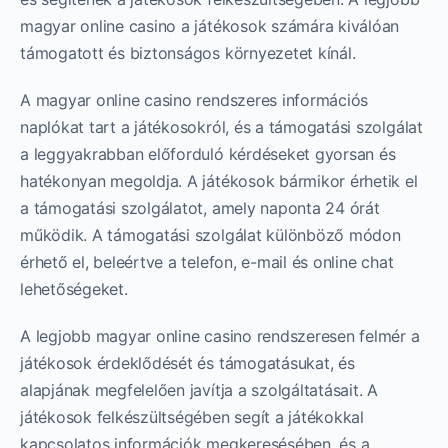
magyar online casino a játékosok számára kiválóan
támogatott és biztonságos környezetet kínál.
A magyar online casino rendszeres információs
naplókat tart a játékosokról, és a támogatási szolgálat
a leggyakrabban előforduló kérdéseket gyorsan és
hatékonyan megoldja. A játékosok bármikor érhetik el
a támogatási szolgálatot, amely naponta 24 órát
működik. A támogatási szolgálat különböző módon
érhető el, beleértve a telefon, e-mail és online chat
lehetőségeket.
A legjobb magyar online casino rendszeresen felmér a
játékosok érdeklődését és támogatásukat, és
alapjának megfelelően javítja a szolgáltatásait. A
játékosok felkészültségében segít a játékokkal
kapcsolatos információk megkeresésében, és a