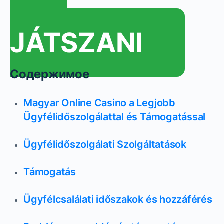
JÁTSZANI
Содержимое
Magyar Online Casino a Legjobb
Ügyfélidőszolgálattal és Támogatással
Ügyfélidőszolgálati Szolgáltatások
Támogatás
Ügyfélcsalálati időszakok és hozzáférés