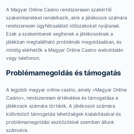
A Magyar Online Casino rendszeresen szakértői
szakemberekkel rendelkezik, akik a játékosok számára
rendszeresen ügyfélcsalálati időszakokat nyújtanak.
Ezek a szakemberek segítenek a játékosoknak a
játékban megtalálható problémák megoldásában, és
mindig elérhetők a Magyar Online Casino weboldalán
vagy telefonon.
Problémamegoldás és támogatás
A legjobb magyar online casino, amely «Magyar Online
Casino», rendszeresen értékelése és támogatása a
játékosok számára történik. A játékosok számára
különböző támogatási lehetőségek kialakításával és
problémamegoldási eszközökkel szemben állunk
számukra.