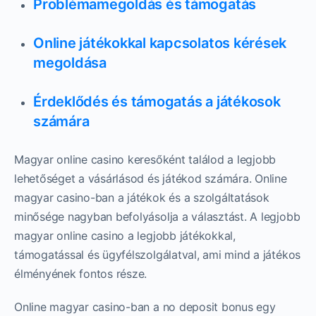
Problémamegoldás és támogatás
Online játékokkal kapcsolatos kérések
megoldása
Érdeklődés és támogatás a játékosok
számára
Magyar online casino keresőként találod a legjobb
lehetőséget a vásárlásod és játékod számára. Online
magyar casino-ban a játékok és a szolgáltatások
minősége nagyban befolyásolja a választást. A legjobb
magyar online casino a legjobb játékokkal,
támogatással és ügyfélszolgálatval, ami mind a játékos
élményének fontos része.
Online magyar casino-ban a no deposit bonus egy