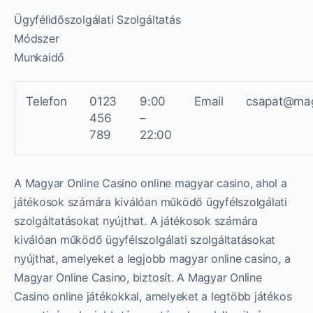
Ügyfélidőszolgálati Szolgáltatás
Módszer
Munkaidő
Telefon
0123
9:00
Email
csapat@mag
456
–
789
22:00
A Magyar Online Casino online magyar casino, ahol a
játékosok számára kiválóan működő ügyfélszolgálati
szolgáltatásokat nyújthat. A játékosok számára
kiválóan működő ügyfélszolgálati szolgáltatásokat
nyújthat, amelyeket a legjobb magyar online casino, a
Magyar Online Casino, biztosít. A Magyar Online
Casino online játékokkal, amelyeket a legtöbb játékos