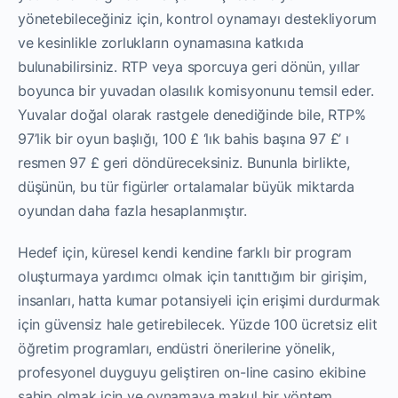
yönetebileceğiniz için, kontrol oynamayı destekliyorum
ve kesinlikle zorlukların oynamasına katkıda
bulunabilirsiniz. RTP veya sporcuya geri dönün, yıllar
boyunca bir yuvadan olasılık komisyonunu temsil eder.
Yuvalar doğal olarak rastgele denediğinde bile, RTP%
97’lik bir oyun başlığı, 100 £ ‘lık bahis başına 97 £’ ı
resmen 97 £ geri döndüreceksiniz. Bununla birlikte,
düşünün, bu tür figürler ortalamalar büyük miktarda
oyundan daha fazla hesaplanmıştır.
Hedef için, küresel kendi kendine farklı bir program
oluşturmaya yardımcı olmak için tanıttığım bir girişim,
insanları, hatta kumar potansiyeli için erişimi durdurmak
için güvensiz hale getirebilecek. Yüzde 100 ücretsiz elit
öğretim programları, endüstri önerilerine yönelik,
profesyonel duyguyu geliştiren on-line casino ekibine
sahip olmak için ve oynamaya makul bir yöntem