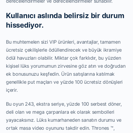
derecelendirmeler ve derecelendirmeler sunabilir.
Kullanıcı aslında belirsiz bir durum
hissediyor.
Bu muhtemelen sizi VIP ürünleri, avantajlar, tamamen
ücretsiz çekilişlerle ödüllendirecek ve büyük ikramiye
ödül havuzları olabilir. Miktar çok farklıdır, bu yüzden
kişisel lüks yorumumun zirvesine göz atın ve doğrudan
ek bonusunuzu keşfedin. Ürün satışlarına katılmak
genellikle put maçları ve yüzde 100 ücretsiz dönüşleri
içerir.
Bu oyun 243, ekstra seriye, yüzde 100 serbest döner,
deli olan ve mega çarpanlara ek olarak sembolleri
yayacaksınız. Lüks kumarhaneden sanatın durumu ve
ortak masa video oyununu takdir edin. Thrones ™,