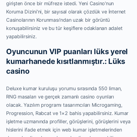
girişten önce bir müfreze istedi.
Yeni Casino’nun
Koruma Dizini’ni, bir sayısal olarak çözdük ve İnternet
Casinolarının Korunması’ndan uzak bir görüntü
konuşabilirsiniz ve bu tür keşiflere odaklanan adalet
yapabilirsiniz.
Oyuncunun VIP puanları lüks yerel
kumarhanede kısıtlanmıştır.: Lüks
casino
Deluxe kumar kuruluşu yorumu sırasında 550 liman,
RNG masaları ve gerçek zamanlı casino oyunları
olacak. Yazılım programı tasarımcıları Microgaming,
Progression, Rabcat ve 1×2 bahis yapabilirsiniz. Kumar
işletme uzmanında profiller, görüşlerini, görüşlerini veya
hislerini ifade etmek için web kumar işletmelerinden