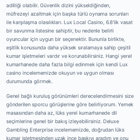
adilliği olabilir. Güvenlik dizini yükseldiğinden,
müfrezeyi azaltmak için başka türlü oynama sorunları
ile karşılaşma olasılıkları. Lux Local Casino, 6.8’lik vasat
bir savunma listesine sahiptir, bu nedenle belirli
oyuncular için uygun bir seçenektir. Bununla birlikte,
eşitlik konusunda daha yüksek sıralamaya sahip çeşitli
kumar işletmeleri vardır ve korunabilirsiniz. Hangi yerel
kumarhanede daha fazla bilgi edinmek için kendi Lux
casino incelememizde okuyun ve uygun olması
durumunda görmek.
Genel bağlı kuruluş görünümleri derecelendirmesini size
gönderilen sporcu görüşlerine göre belirliyorum. Yemek
masasından daha az, lüks yerel kumarhanede dil
seçimlerine genel bir bakış izleyebilirsiniz. Deluxe
Gambling Enterprise incelememizde, doğrudan lüks
kumar işletmesinden uzak ince baskıyı aradım ve onu