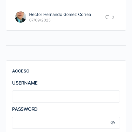
Hector Hernando Gomez Correa
0
07/09/2025
ACCESO
USERNAME
PASSWORD