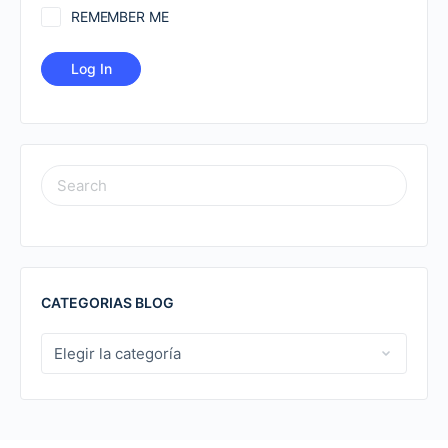
REMEMBER ME
SEARCH
FOR:
CATEGORIAS BLOG
CATEGORIAS
BLOG