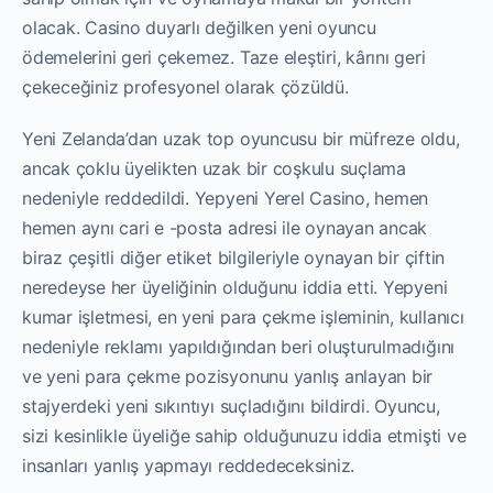
olacak. Casino duyarlı değilken yeni oyuncu
ödemelerini geri çekemez. Taze eleştiri, kârını geri
çekeceğiniz profesyonel olarak çözüldü.
Yeni Zelanda’dan uzak top oyuncusu bir müfreze oldu,
ancak çoklu üyelikten uzak bir coşkulu suçlama
nedeniyle reddedildi. Yepyeni Yerel Casino, hemen
hemen aynı cari e -posta adresi ile oynayan ancak
biraz çeşitli diğer etiket bilgileriyle oynayan bir çiftin
neredeyse her üyeliğinin olduğunu iddia etti. Yepyeni
kumar işletmesi, en yeni para çekme işleminin, kullanıcı
nedeniyle reklamı yapıldığından beri oluşturulmadığını
ve yeni para çekme pozisyonunu yanlış anlayan bir
stajyerdeki yeni sıkıntıyı suçladığını bildirdi. Oyuncu,
sizi kesinlikle üyeliğe sahip olduğunuzu iddia etmişti ve
insanları yanlış yapmayı reddedeceksiniz.