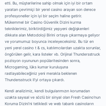
etti. Bu, müşterilerine sahip olmak için iyi bir ortam
yaratan çevrimiçi bir yerel casino arayan son derece
profesyoneller için iyi bir seçim haline getirir.
Mükemmel bir Casino Güvenlik Dizini kurma
tekniklerimiz, biriktirdiğimiz yepyeni değişkenleri
dikkate alan Metodoloji Birini ortaya çıkarmaya geliyor
ve yorumumuz boyunca inceleyeceksiniz. Bu tür en
yeni yerel casino t & cs, katılımcılardan uzakta sorunlar,
öngörülen gelir, kara listeler vb. Orijinal Thundersstruck
pozisyon oyununun popülaritesinden sonra,
Microgaming, lüks kumar kuruluşuna
rastlayabileceğiniz yeni merakla beklenen
Thundersstruck II’yi ortaya çıkardı.
Kendi analizimiz, kendi bulgularımızın korumadan
uzakta sayısal ve sözlü bir sinyal olan Fresh Casino’nun
Koruma Dizini’ni tetikledi ve web tabanlı casinoların