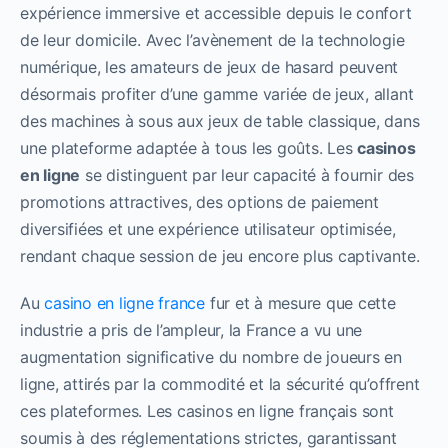
expérience immersive et accessible depuis le confort
de leur domicile. Avec l’avènement de la technologie
numérique, les amateurs de jeux de hasard peuvent
désormais profiter d’une gamme variée de jeux, allant
des machines à sous aux jeux de table classique, dans
une plateforme adaptée à tous les goûts. Les
casinos
en ligne
se distinguent par leur capacité à fournir des
promotions attractives, des options de paiement
diversifiées et une expérience utilisateur optimisée,
rendant chaque session de jeu encore plus captivante.
Au
casino en ligne france
fur et à mesure que cette
industrie a pris de l’ampleur, la France a vu une
augmentation significative du nombre de joueurs en
ligne, attirés par la commodité et la sécurité qu’offrent
ces plateformes. Les casinos en ligne français sont
soumis à des réglementations strictes, garantissant