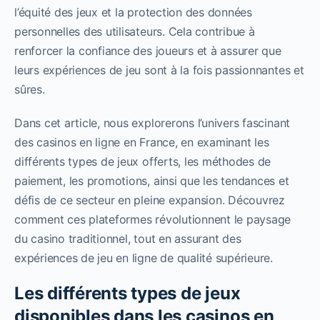
l’équité des jeux et la protection des données
personnelles des utilisateurs. Cela contribue à
renforcer la confiance des joueurs et à assurer que
leurs expériences de jeu sont à la fois passionnantes et
sûres.
Dans cet article, nous explorerons l’univers fascinant
des casinos en ligne en France, en examinant les
différents types de jeux offerts, les méthodes de
paiement, les promotions, ainsi que les tendances et
défis de ce secteur en pleine expansion. Découvrez
comment ces plateformes révolutionnent le paysage
du casino traditionnel, tout en assurant des
expériences de jeu en ligne de qualité supérieure.
Les différents types de jeux
disponibles dans les casinos en