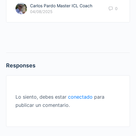
Carlos Pardo Master ICL Coach
0
04/08/2025
Responses
Lo siento, debes estar
conectado
para
publicar un comentario.