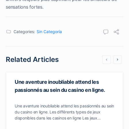
sensations fortes.
Categories:
Sin Categoría
Related Articles
Une aventure inoubliable attend les
passionnés au sein du casino en ligne.
Une aventure inoubliable attend les passionnés au sein
du casino en ligne. Les différents types de jeux
disponibles dans les casinos en ligne Les jeux…