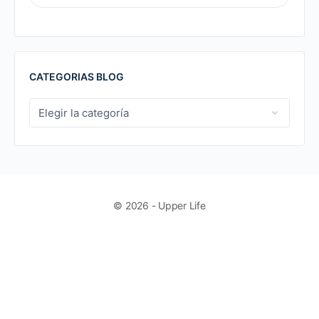
FOR:
CATEGORIAS BLOG
CATEGORIAS
BLOG
© 2026 - Upper Life