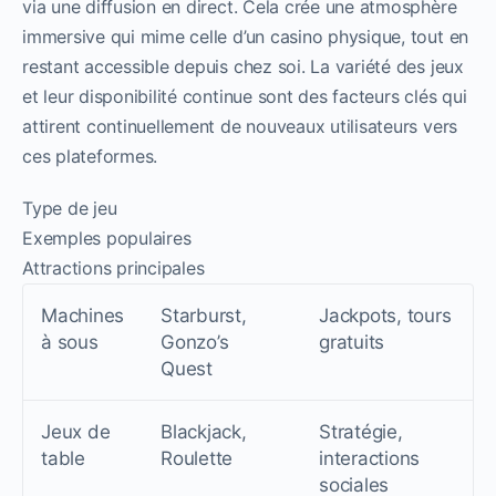
via une diffusion en direct. Cela crée une atmosphère
immersive qui mime celle d’un casino physique, tout en
restant accessible depuis chez soi. La variété des jeux
et leur disponibilité continue sont des facteurs clés qui
attirent continuellement de nouveaux utilisateurs vers
ces plateformes.
Type de jeu
Exemples populaires
Attractions principales
Machines
Starburst,
Jackpots, tours
à sous
Gonzo’s
gratuits
Quest
Jeux de
Blackjack,
Stratégie,
table
Roulette
interactions
sociales