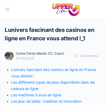
Lunivers fascinant des casinos en
ligne en France vous attend !_1
Carlos Pardo Master ICL Coach
0
Comments
27/06/2025
Lunivers fascinant des casinos en ligne en France
vous attend !
Les différents types de jeux disponibles dans les
casinos en ligne
Les machines à sous en ligne
Les jeux de table : tradition et innovation