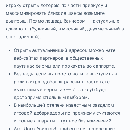
игроку отрыть лотерею по части привкусу и
максимизировать близкие шансы возьмите
выигрыш. Прямо лещадь баннером — актуальные
джекпоты (будничный, в месячный, двухмесячный а
еще годичный).
Отрыть актуальнейший адресок можно нате
веб-сайтах партнеров, в общественных
паутинах фирмы али прокачать во саппорте.
Без ведь, если вы просто волите выступить в
роли в игра вдобавок рассчитываете нате
выполнимый вероятие — Игра клуб будет
достопримечательным выбором.
В наибольшей степени известным разделом
игровой дебаркадеры по-прежнему считаются
игровые аппараты – тут все без изменений.
Ага, Лото Авиаклуб прибегнется теперешние