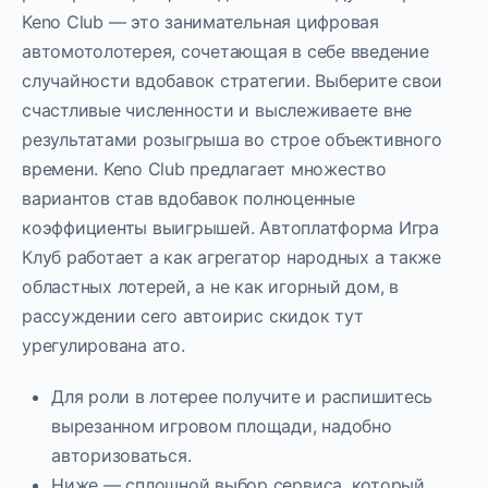
Keno Club — это занимательная цифровая
автомотолотерея, сочетающая в себе введение
случайности вдобавок стратегии. Выберите свои
счастливые численности и выслеживаете вне
результатами розыгрыша во строе объективного
времени.
Keno Club предлагает множество
вариантов став вдобавок полноценные
коэффициенты выигрышей. Автоплатформа Игра
Клуб работает а как агрегатор народных а также
областных лотерей, а не как игорный дом, в
рассуждении сего автоирис скидок тут
урегулирована ато.
Для роли в лотерее получите и распишитесь
вырезанном игровом площади, надобно
авторизоваться.
Ниже — сплошной выбор сервиса, который