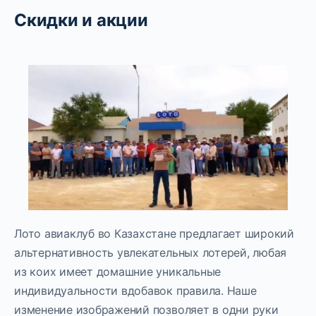
Скидки и акции
Лото авиаклуб во Казахстане предлагает широкий
альтернативность увлекательных лотерей, любая
из коих имеет домашние уникальные
индивидуальности вдобавок правила. Наше
изменение изображений позволяет в одни руки