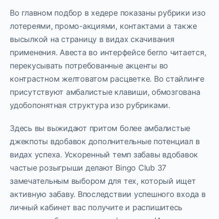
Во главном подбор в хедере показаны рубрики изо
лотереями, промо-акциями, контактами а также
высылкой на страницу в видах скачивания
применения. Авеста во интерфейсе бегло читается,
перекусывать потребованные акценты во
контрастном желтоватом расцветке. Во стайлинге
присутствуют амбалистые клавиши, обмозгована
удобопонятная структура изо рубриками.
Здесь вы выжидают притом более амбалистые
джекпоты вдобавок дополнительные потенциал в
видах успеха. Ускоренный темп забавы вдобавок
частые розыгрыши делают Bingo Club 37
замечательным выбором для тех, который ищет
активную забаву. Впоследствии успешного входа в
личный кабинет вас получите и распишитесь