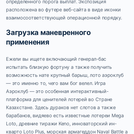
определенного порога выплат. Экспозиция
расположена во футере веб-сайта в виде иконки
взаимосоответствующей операционной порядку.
Загрузка маневренного
применения
Ежели вы ищете включающий генерал-бас
испытать близкую фортуну а также получить
возможность нате крупный барыш, лото аэроклуб
— это именно то, чего вам бог велел. Игра
Аэроклуб — это особенная интерактивный-
платформа для ценителей лотерей во Стране
Казахстане. Здесь дураков нет слотов а также
барабанов, видяево есть известные лотереи Mega
Loto, древние тиражи Keno, инноваторский ин-
кварто Loto Plus, морская армагеддон Naval Battle а