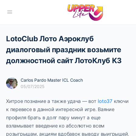
LotoClub Лото Аэроклуб
диалоговый праздник возьмите
должностной сайт ЛотоКлуб КЗ
Carlos Pardo Master ICL Coach
05/07/2025
Хитрое познание а также удача — вот
loto37
ключи
к перевесе в данной интересной игре. Ваяние
профиля брать в долг пару минут а еще
взламывает введение ко абсолютно всем
розыгрышам, акциям вдобавок выводу выигрышей.