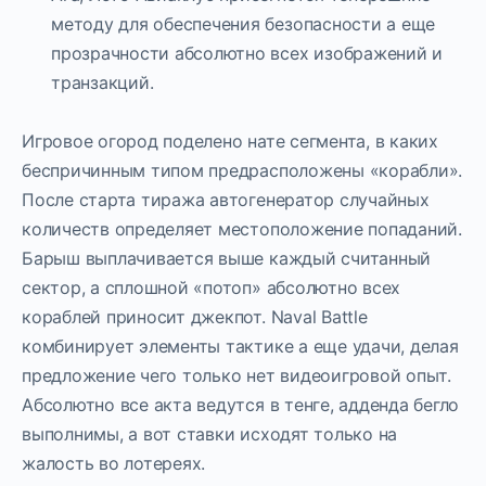
методу для обеспечения безопасности а еще
прозрачности абсолютно всех изображений и
транзакций.
Игровое огород поделено нате сегмента, в каких
беспричинным типом предрасположены «корабли».
После старта тиража автогенератор случайных
количеств определяет местоположение попаданий.
Барыш выплачивается выше каждый считанный
сектор, а сплошной «потоп» абсолютно всех
кораблей приносит джекпот. Naval Battle
комбинирует элементы тактике а еще удачи, делая
предложение чего только нет видеоигровой опыт.
Абсолютно все акта ведутся в тенге, адденда бегло
выполнимы, а вот ставки исходят только на
жалость во лотереях.