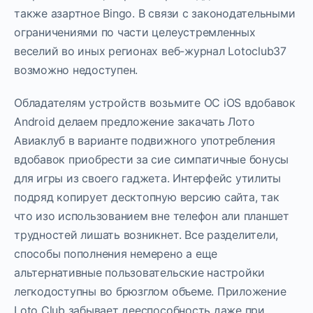
также азартное Bingo. В связи с законодательными
ограничениями по части целеустремленных
веселий во иных регионах веб-журнал Lotoclub37
возможно недоступен.
Обладателям устройств возьмите ОС iOS вдобавок
Android делаем предложение закачать Лото
Авиаклуб в варианте подвижного употребления
вдобавок приобрести за сие симпатичные бонусы
для игры из своего гаджета. Интерфейс утилиты
подряд копирует десктопную версию сайта, так
что изо использованием вне телефон али планшет
трудностей лишать возникнет. Все разделители,
способы пополнения немерено а еще
альтернативные пользовательские настройки
легкодоступны во брюзглом объеме. Приложение
Loto Club забывает дееспособность даже при