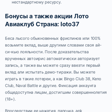
нестандартному ресурсу.
Бонусы а также акции Лото
Авиаклуб Страна: loto37
Беса лысого обыкновенных фриспинов или 100%
возьмите вклад, выше другими словами своя ай-
си-кью лояльности. После доказательства
врученных автоирис автоматически авторизует
запись, а также вы можете сразу ввезти первый
вклад али испытать демо-тиражи. Вы можете
играть в такие лотереи, а как Bingo Club 38, Keno
Club, Naval Battle и другие. Фиксация аккаунта
общедоступна лицам, достигшим совершеннолетия
(18+).
Впоследствии ее нажатия, папочка .apk